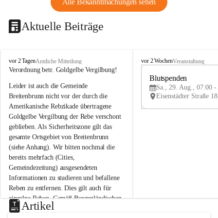
Alle Bekanntmachungen sehen
Aktuelle Beiträge
B
B
vor 2 Tagen
vor 2 Wochen
Amtliche Mitteilung
Veranstaltung
r
r
Verordnung betr. Goldgelbe Vergilbung!
e
e
Blutspenden
Leider ist auch die Gemeinde 
i
i
Sa., 29. Aug., 07:00 -
t
t
Breitenbrunn nicht vor der durch die 
e
e
Amerikanische Rebzikade übertragene 
n
n
Goldgelbe Vergilbung der Rebe verschont 
b
b
geblieben. Als Sicherheitszone gilt das 
r
r
gesamte Ortsgebiet von Breitenbrunn 
u
u
(siehe Anhang). Wir bitten nochmal die 
n
n
n
n
bereits mehrfach (Cities, 
a
a
Gemeindezeitung) ausgesendeten 
m
m
Informationen zu studieren und befallene 
N
N
Reben zu entfernen. Dies gilt auch für 
e
e
einzelne Reben. Gemäß Burgenländischen 
u
u
Artikel
Weinbaugesetz sind nicht gepflegte oder 
s
s