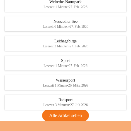
i
i
unzulässige Weingärten zu roden! Bitte 
Welterbe-Naturpark
e
e
helfen wir zusammen um unsere Winzer 
Lesezeit 1 Minute
•
27. Feb. 2026
d
d
vor den prognostizierten Ernteausfällen 
l
l
und den daraus folgenden wirtschaftlichen 
e
e
Neusiedler See
Schäden zu bewahren.
r
r
Lesezeit 6 Minuten
•
27. Feb. 2026
S
S
Verordnungen
e
e
Leithagebirge
04.08.2026
e
e
Lesezeit 3 Minuten
•
27. Feb. 2026
Maßnahmen zur Bekämpfung
der Goldgelben Vergilbung der
Sport
Rebe und der Amerikanischen
Lesezeit 1 Minute
•
27. Feb. 2026
Rebzikade
Anhang VBl. EU Nr. 18
Wassersport
_2026
Lesezeit 1 Minute
•
26. März 2026
1 Seite
•
1,4 MB
Radsport
VBl. EU Nr. 18_2026
Lesezeit 3 Minuten
•
27. Juli 2026
2 Seiten
•
2,1 MB
Alle Artikel sehen