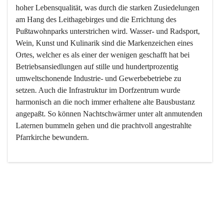
hoher Lebensqualität, was durch die starken Zusiedelungen 
am Hang des Leithagebirges und die Errichtung des 
Pußtawohnparks unterstrichen wird. Wasser- und Radsport, 
Wein, Kunst und Kulinarik sind die Markenzeichen eines 
Ortes, welcher es als einer der wenigen geschafft hat bei 
Betriebsansiedlungen auf stille und hundertprozentig 
umweltschonende Industrie- und Gewerbebetriebe zu 
setzen. Auch die Infrastruktur im Dorfzentrum wurde 
harmonisch an die noch immer erhaltene alte Bausbustanz 
angepaßt. So können Nachtschwärmer unter alt anmutenden 
Laternen bummeln gehen und die prachtvoll angestrahlte 
Pfarrkirche bewundern.

Der Weinbau dominert heute nicht mehr, ist aber integrativer 
Bestandteil der Kultur des Ortes, da man hier schon lange 
von Massenweinbau auf Qualitätsweinbau umgestellt hat. 
So ist es auch nicht verwunderlich, dass eines der historisch 
wertvollsten Gebäude die Ortsvinothek beherbergt und dass 
der Kellering ein beliebtes Ziel darstellt.
