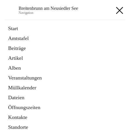
Breitenbrunn am Neusiedler See
Navigation
Breitenbrunn am Neusiedler See
Start
Amtstafel
Formulare
Beiträge
18 Schnellzugriffe
Artikel
Gemeindeservice
7 Schnellzugriffe
Alben
Veranstaltungen
+7
Müllkalender
Dateien
Öffnungszeiten
Kontakte
Hauptadresse
Standorte