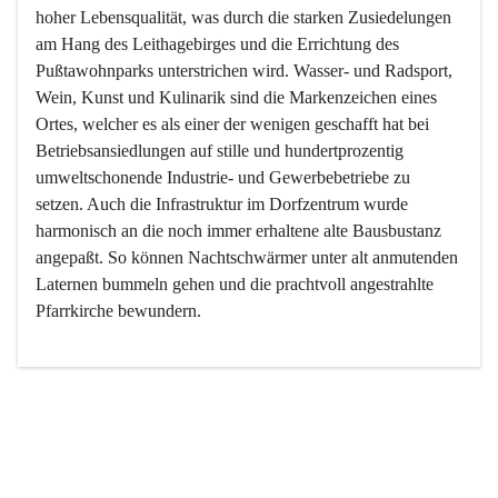
hoher Lebensqualität, was durch die starken Zusiedelungen 
am Hang des Leithagebirges und die Errichtung des 
Pußtawohnparks unterstrichen wird. Wasser- und Radsport, 
Wein, Kunst und Kulinarik sind die Markenzeichen eines 
Ortes, welcher es als einer der wenigen geschafft hat bei 
Betriebsansiedlungen auf stille und hundertprozentig 
umweltschonende Industrie- und Gewerbebetriebe zu 
setzen. Auch die Infrastruktur im Dorfzentrum wurde 
harmonisch an die noch immer erhaltene alte Bausbustanz 
angepaßt. So können Nachtschwärmer unter alt anmutenden 
Laternen bummeln gehen und die prachtvoll angestrahlte 
Pfarrkirche bewundern.

Der Weinbau dominert heute nicht mehr, ist aber integrativer 
Bestandteil der Kultur des Ortes, da man hier schon lange 
von Massenweinbau auf Qualitätsweinbau umgestellt hat. 
So ist es auch nicht verwunderlich, dass eines der historisch 
wertvollsten Gebäude die Ortsvinothek beherbergt und dass 
der Kellering ein beliebtes Ziel darstellt.
