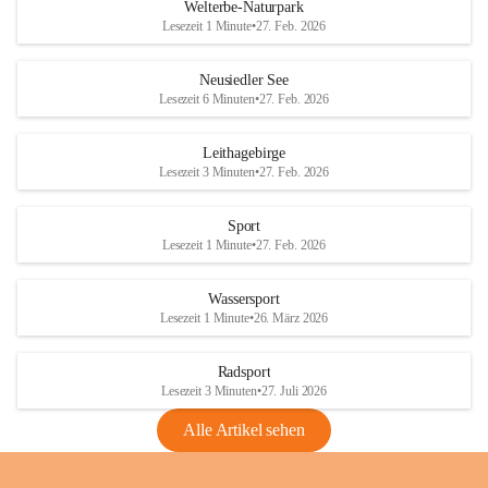
i
i
unzulässige Weingärten zu roden! Bitte 
Welterbe-Naturpark
e
e
helfen wir zusammen um unsere Winzer 
Lesezeit 1 Minute
•
27. Feb. 2026
d
d
vor den prognostizierten Ernteausfällen 
l
l
und den daraus folgenden wirtschaftlichen 
e
e
Neusiedler See
Schäden zu bewahren.
r
r
Lesezeit 6 Minuten
•
27. Feb. 2026
S
S
Verordnungen
e
e
Leithagebirge
04.08.2026
e
e
Lesezeit 3 Minuten
•
27. Feb. 2026
Maßnahmen zur Bekämpfung
der Goldgelben Vergilbung der
Sport
Rebe und der Amerikanischen
Lesezeit 1 Minute
•
27. Feb. 2026
Rebzikade
Anhang VBl. EU Nr. 18
Wassersport
_2026
Lesezeit 1 Minute
•
26. März 2026
1 Seite
•
1,4 MB
Radsport
VBl. EU Nr. 18_2026
Lesezeit 3 Minuten
•
27. Juli 2026
2 Seiten
•
2,1 MB
Alle Artikel sehen