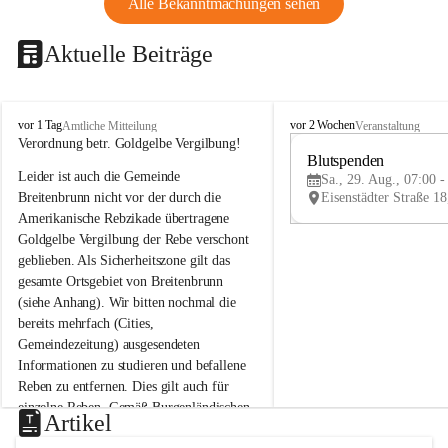
Alle Bekanntmachungen sehen
Aktuelle Beiträge
B
B
vor 1 Tag
vor 2 Wochen
Amtliche Mitteilung
Veranstaltung
r
r
Verordnung betr. Goldgelbe Vergilbung!
e
e
Blutspenden
Leider ist auch die Gemeinde 
i
i
Sa., 29. Aug., 07:00 -
t
t
Breitenbrunn nicht vor der durch die 
e
e
Amerikanische Rebzikade übertragene 
n
n
Goldgelbe Vergilbung der Rebe verschont 
b
b
geblieben. Als Sicherheitszone gilt das 
r
r
gesamte Ortsgebiet von Breitenbrunn 
u
u
(siehe Anhang). Wir bitten nochmal die 
n
n
n
n
bereits mehrfach (Cities, 
a
a
Gemeindezeitung) ausgesendeten 
m
m
Informationen zu studieren und befallene 
N
N
Reben zu entfernen. Dies gilt auch für 
e
e
einzelne Reben. Gemäß Burgenländischen 
u
u
Artikel
Weinbaugesetz sind nicht gepflegte oder 
s
s