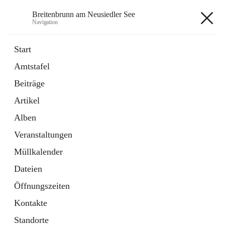
Breitenbrunn am Neusiedler See
Navigation
Breitenbrunn am Neusiedler See
Start
Amtstafel
Formulare
Beiträge
18 Schnellzugriffe
Artikel
Gemeindeservice
7 Schnellzugriffe
Alben
Veranstaltungen
+7
Müllkalender
Dateien
Öffnungszeiten
Kontakte
Hauptadresse
Standorte