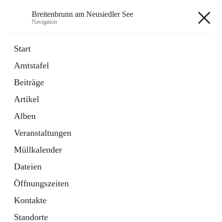
Breitenbrunn am Neusiedler See
Navigation
Breitenbrunn am Neusiedler See
Start
Amtstafel
Formulare
Beiträge
18 Schnellzugriffe
Artikel
Gemeindeservice
7 Schnellzugriffe
Alben
Veranstaltungen
+7
Müllkalender
Dateien
Öffnungszeiten
Kontakte
Hauptadresse
Standorte