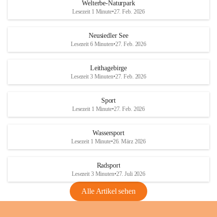
i
i
unzulässige Weingärten zu roden! Bitte 
Welterbe-Naturpark
e
e
helfen wir zusammen um unsere Winzer 
Lesezeit 1 Minute
•
27. Feb. 2026
d
d
vor den prognostizierten Ernteausfällen 
l
l
und den daraus folgenden wirtschaftlichen 
e
e
Neusiedler See
Schäden zu bewahren.
r
r
Lesezeit 6 Minuten
•
27. Feb. 2026
S
S
Verordnungen
e
e
Leithagebirge
04.08.2026
e
e
Lesezeit 3 Minuten
•
27. Feb. 2026
Maßnahmen zur Bekämpfung
der Goldgelben Vergilbung der
Sport
Rebe und der Amerikanischen
Lesezeit 1 Minute
•
27. Feb. 2026
Rebzikade
Anhang VBl. EU Nr. 18
Wassersport
_2026
Lesezeit 1 Minute
•
26. März 2026
1 Seite
•
1,4 MB
Radsport
VBl. EU Nr. 18_2026
Lesezeit 3 Minuten
•
27. Juli 2026
2 Seiten
•
2,1 MB
Alle Artikel sehen