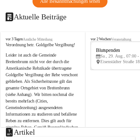
Alle Bekanntmachungen sehen
Aktuelle Beiträge
B
B
vor 3 Tagen
vor 2 Wochen
Amtliche Mitteilung
Veranstaltung
r
r
Verordnung betr. Goldgelbe Vergilbung!
e
e
Blutspenden
Leider ist auch die Gemeinde 
i
i
Sa., 29. Aug., 07:00 -
t
t
Breitenbrunn nicht vor der durch die 
e
e
Amerikanische Rebzikade übertragene 
n
n
Goldgelbe Vergilbung der Rebe verschont 
b
b
geblieben. Als Sicherheitszone gilt das 
r
r
gesamte Ortsgebiet von Breitenbrunn 
u
u
(siehe Anhang). Wir bitten nochmal die 
n
n
n
n
bereits mehrfach (Cities, 
a
a
Gemeindezeitung) ausgesendeten 
m
m
Informationen zu studieren und befallene 
N
N
Reben zu entfernen. Dies gilt auch für 
e
e
einzelne Reben. Gemäß Burgenländischen 
u
u
Artikel
Weinbaugesetz sind nicht gepflegte oder 
s
s