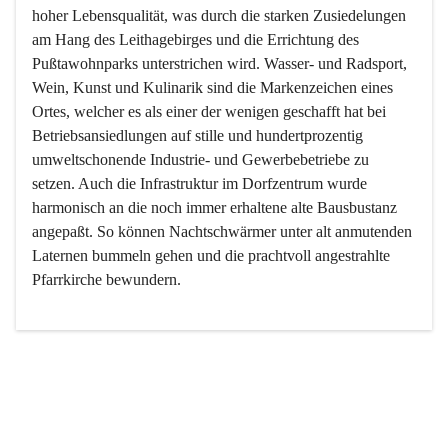
hoher Lebensqualität, was durch die starken Zusiedelungen 
am Hang des Leithagebirges und die Errichtung des 
Pußtawohnparks unterstrichen wird. Wasser- und Radsport, 
Wein, Kunst und Kulinarik sind die Markenzeichen eines 
Ortes, welcher es als einer der wenigen geschafft hat bei 
Betriebsansiedlungen auf stille und hundertprozentig 
umweltschonende Industrie- und Gewerbebetriebe zu 
setzen. Auch die Infrastruktur im Dorfzentrum wurde 
harmonisch an die noch immer erhaltene alte Bausbustanz 
angepaßt. So können Nachtschwärmer unter alt anmutenden 
Laternen bummeln gehen und die prachtvoll angestrahlte 
Pfarrkirche bewundern.

Der Weinbau dominert heute nicht mehr, ist aber integrativer 
Bestandteil der Kultur des Ortes, da man hier schon lange 
von Massenweinbau auf Qualitätsweinbau umgestellt hat. 
So ist es auch nicht verwunderlich, dass eines der historisch 
wertvollsten Gebäude die Ortsvinothek beherbergt und dass 
der Kellering ein beliebtes Ziel darstellt.
