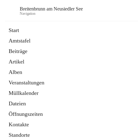
Breitenbrunn am Neusiedler See
Navigation
Start
Amtstafel
Formulare
Beiträge
18 Schnellzugriffe
Artikel
Gemeindeservice
7 Schnellzugriffe
Alben
Veranstaltungen
Müllkalender
Dateien
Öffnungszeiten
Kontakte
Standorte