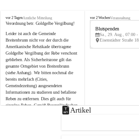
B
B
vor 2 Tagen
vor 2 Wochen
Amtliche Mitteilung
Veranstaltung
r
r
Verordnung betr. Goldgelbe Vergilbung!
e
e
Blutspenden
Leider ist auch die Gemeinde 
i
i
Sa., 29. Aug., 07:00 -
t
t
Breitenbrunn nicht vor der durch die 
e
e
Amerikanische Rebzikade übertragene 
n
n
Goldgelbe Vergilbung der Rebe verschont 
b
b
geblieben. Als Sicherheitszone gilt das 
r
r
gesamte Ortsgebiet von Breitenbrunn 
u
u
(siehe Anhang). Wir bitten nochmal die 
n
n
n
n
bereits mehrfach (Cities, 
a
a
Gemeindezeitung) ausgesendeten 
m
m
Informationen zu studieren und befallene 
N
N
Reben zu entfernen. Dies gilt auch für 
e
e
einzelne Reben. Gemäß Burgenländischen 
u
u
Artikel
Weinbaugesetz sind nicht gepflegte oder 
s
s
i
i
unzulässige Weingärten zu roden! Bitte 
e
e
helfen wir zusammen um unsere Winzer 
d
d
vor den prognostizierten Ernteausfällen 
l
l
und den daraus folgenden wirtschaftlichen 