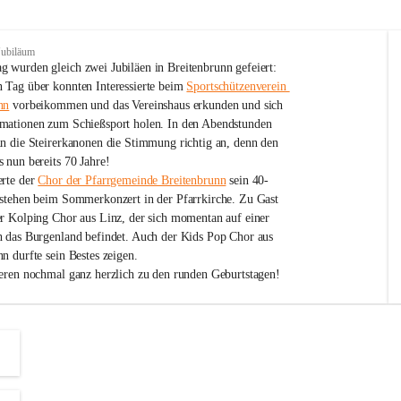
Jubiläum
 wurden gleich zwei Jubiläen in Breitenbrunn gefeiert: 
 Tag über konnten Interessierte beim 
Sportschützenverein 
nn
 vorbeikommen und das Vereinshaus erkunden und sich 
mationen zum Schießsport holen. In den Abendstunden 
nn die Steirerkanonen die Stimmung richtig an, denn den 
 nun bereits 70 Jahre!
rte der 
Chor der Pfarrgemeinde Breitenbrunn
 sein 40-
estehen beim Sommerkonzert in der Pfarrkirche. Zu Gast 
er Kolping Chor aus Linz, der sich momentan auf einer 
h das Burgenland befindet. Auch der Kids Pop Chor aus 
n durfte sein Bestes zeigen.
ieren nochmal ganz herzlich zu den runden Geburtstagen!