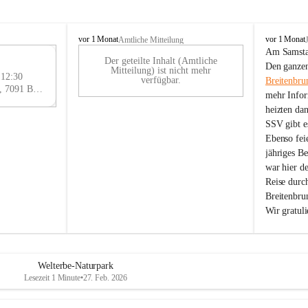
B
B
vor 1 Monat
vor 1 Monat
Amtliche Mitteilung
r
r
Am Samstag
Der geteilte Inhalt (Amtliche
e
e
29
Den ganzen
Mitteilung) ist nicht mehr
i
i
 12:30
AU
verfügbar.
Breitenbru
t
t
Eisenstädter Straße 18, 7091 Breitenbrunn am Neusiedler See, AUT
G
mehr Infor
e
e
heizten da
n
n
SSV gibt es
b
b
r
r
Ebenso feie
u
u
jähriges B
n
n
war hier d
n
n
Reise durc
a
a
Breitenbrun
m
m
Wir gratul
N
N
e
e
u
u
s
s
i
i
Welterbe-Naturpark
e
e
Lesezeit 1 Minute
•
27. Feb. 2026
d
d
l
l