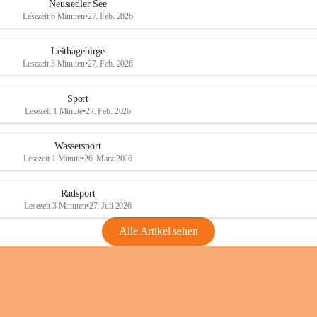
e
e
Neusiedler See
r
r
Lesezeit 6 Minuten
•
27. Feb. 2026
S
S
e
e
Leithagebirge
e
e
Lesezeit 3 Minuten
•
27. Feb. 2026
Sport
Lesezeit 1 Minute
•
27. Feb. 2026
Wassersport
Lesezeit 1 Minute
•
26. März 2026
Radsport
Lesezeit 3 Minuten
•
27. Juli 2026
Alle Artikel sehen