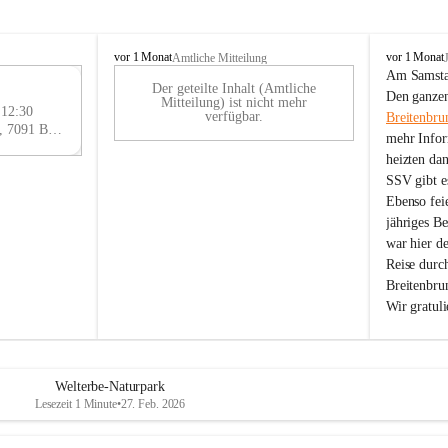
B
B
vor 1 Monat
vor 1 Monat
Amtliche Mitteilung
r
r
Am Samstag
Der geteilte Inhalt (Amtliche
e
e
29
Den ganzen
Mitteilung) ist nicht mehr
i
i
 12:30
AU
verfügbar.
Breitenbru
t
t
Eisenstädter Straße 18, 7091 Breitenbrunn am Neusiedler See, AUT
G
mehr Infor
e
e
heizten da
n
n
SSV gibt es
b
b
r
r
Ebenso feie
u
u
jähriges B
n
n
war hier d
n
n
Reise durc
a
a
Breitenbrun
m
m
Wir gratul
N
N
e
e
u
u
s
s
i
i
Welterbe-Naturpark
e
e
Lesezeit 1 Minute
•
27. Feb. 2026
d
d
l
l