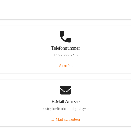
Eisenstädterstraße 18, 7091 Breitenbrunn am Neusiedler See, AUT
Auf Karte ansehen
Telefonnummer
+43 2683 5213
Anrufen
E-Mail Adresse
post@breitenbrunn.bgld.gv.at
E-Mail schreiben