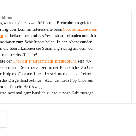
Jubiläum
 wurden gleich zwei Jubiläen in Breitenbrunn gefeiert: 
 Tag über konnten Interessierte beim 
Sportschützenverein 
nn
 vorbeikommen und das Vereinshaus erkunden und sich 
mationen zum Schießsport holen. In den Abendstunden 
nn die Steirerkanonen die Stimmung richtig an, denn den 
 nun bereits 70 Jahre!
rte der 
Chor der Pfarrgemeinde Breitenbrunn
 sein 40-
estehen beim Sommerkonzert in der Pfarrkirche. Zu Gast 
er Kolping Chor aus Linz, der sich momentan auf einer 
h das Burgenland befindet. Auch der Kids Pop Chor aus 
n durfte sein Bestes zeigen.
ieren nochmal ganz herzlich zu den runden Geburtstagen!