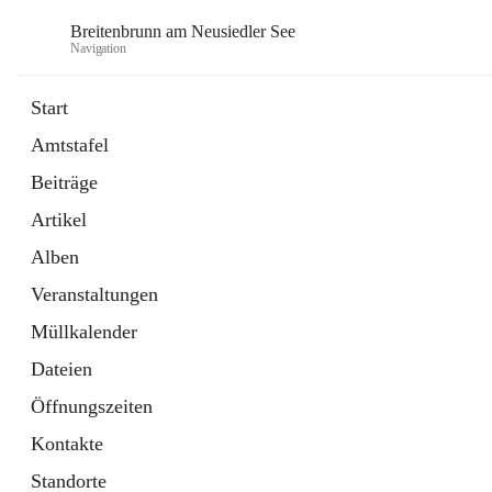
Breitenbrunn am Neusiedler See
Navigation
Start
Amtstafel
Formulare
Beiträge
18 Schnellzugriffe
Artikel
Gemeindeservice
7 Schnellzugriffe
Alben
Veranstaltungen
Müllkalender
Dateien
Öffnungszeiten
Kontakte
Standorte