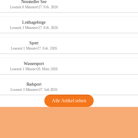
e
e
Neusiedler See
r
r
Lesezeit 6 Minuten
•
27. Feb. 2026
S
S
e
e
Leithagebirge
e
e
Lesezeit 3 Minuten
•
27. Feb. 2026
Sport
Lesezeit 1 Minute
•
27. Feb. 2026
Wassersport
Lesezeit 1 Minute
•
26. März 2026
Radsport
Lesezeit 3 Minuten
•
27. Juli 2026
Alle Artikel sehen