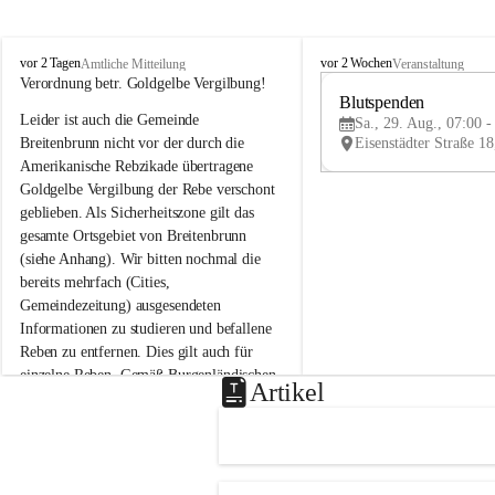
B
B
vor 2 Tagen
vor 2 Wochen
Amtliche Mitteilung
Veranstaltung
r
r
Verordnung betr. Goldgelbe Vergilbung!
e
e
Blutspenden
Leider ist auch die Gemeinde 
i
i
Sa., 29. Aug., 07:00 -
t
t
Breitenbrunn nicht vor der durch die 
e
e
Amerikanische Rebzikade übertragene 
n
n
Goldgelbe Vergilbung der Rebe verschont 
b
b
geblieben. Als Sicherheitszone gilt das 
r
r
gesamte Ortsgebiet von Breitenbrunn 
u
u
(siehe Anhang). Wir bitten nochmal die 
n
n
n
n
bereits mehrfach (Cities, 
a
a
Gemeindezeitung) ausgesendeten 
m
m
Informationen zu studieren und befallene 
N
N
Reben zu entfernen. Dies gilt auch für 
e
e
einzelne Reben. Gemäß Burgenländischen 
u
u
Artikel
Weinbaugesetz sind nicht gepflegte oder 
s
s
i
i
unzulässige Weingärten zu roden! Bitte 
e
e
helfen wir zusammen um unsere Winzer 
d
d
vor den prognostizierten Ernteausfällen 
l
l
und den daraus folgenden wirtschaftlichen 