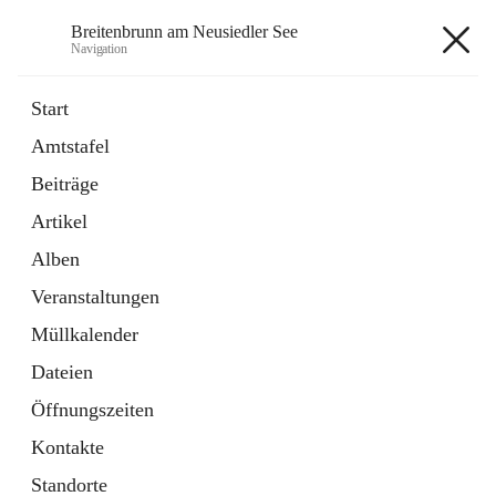
Breitenbrunn am Neusiedler See
Navigation
Breitenbrunn am Neusiedler See
Start
Amtstafel
Formulare
Beiträge
18 Schnellzugriffe
Artikel
Gemeindeservice
7 Schnellzugriffe
Alben
Veranstaltungen
+7
Müllkalender
Dateien
Öffnungszeiten
Kontakte
Hauptadresse
Standorte