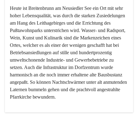
Heute ist Breitenbrunn am Neusiedler See ein Ort mit sehr 
hoher Lebensqualität, was durch die starken Zusiedelungen 
am Hang des Leithagebirges und die Errichtung des 
Pußtawohnparks unterstrichen wird. Wasser- und Radsport, 
Wein, Kunst und Kulinarik sind die Markenzeichen eines 
Ortes, welcher es als einer der wenigen geschafft hat bei 
Betriebsansiedlungen auf stille und hundertprozentig 
umweltschonende Industrie- und Gewerbebetriebe zu 
setzen. Auch die Infrastruktur im Dorfzentrum wurde 
harmonisch an die noch immer erhaltene alte Bausbustanz 
angepaßt. So können Nachtschwärmer unter alt anmutenden 
Laternen bummeln gehen und die prachtvoll angestrahlte 
Pfarrkirche bewundern.

Der Weinbau dominert heute nicht mehr, ist aber integrativer 
Bestandteil der Kultur des Ortes, da man hier schon lange 
von Massenweinbau auf Qualitätsweinbau umgestellt hat. 
So ist es auch nicht verwunderlich, dass eines der historisch 