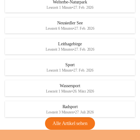
i
i
unzulässige Weingärten zu roden! Bitte 
Welterbe-Naturpark
e
e
helfen wir zusammen um unsere Winzer 
Lesezeit 1 Minute
•
27. Feb. 2026
d
d
vor den prognostizierten Ernteausfällen 
l
l
und den daraus folgenden wirtschaftlichen 
e
e
Neusiedler See
Schäden zu bewahren.
r
r
Lesezeit 6 Minuten
•
27. Feb. 2026
S
S
Verordnungen
e
e
Leithagebirge
04.08.2026
e
e
Lesezeit 3 Minuten
•
27. Feb. 2026
Maßnahmen zur Bekämpfung
der Goldgelben Vergilbung der
Sport
Rebe und der Amerikanischen
Lesezeit 1 Minute
•
27. Feb. 2026
Rebzikade
Anhang VBl. EU Nr. 18
Wassersport
_2026
Lesezeit 1 Minute
•
26. März 2026
1 Seite
•
1,4 MB
Radsport
VBl. EU Nr. 18_2026
Lesezeit 3 Minuten
•
27. Juli 2026
2 Seiten
•
2,1 MB
Alle Artikel sehen