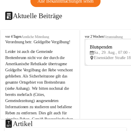
Alle Bekanntmachungen sehen
Aktuelle Beiträge
B
B
vor 4 Tagen
vor 2 Wochen
Amtliche Mitteilung
Veranstaltung
r
r
Verordnung betr. Goldgelbe Vergilbung!
e
e
Blutspenden
Leider ist auch die Gemeinde 
i
i
Sa., 29. Aug., 07:00 -
t
t
Breitenbrunn nicht vor der durch die 
e
e
Amerikanische Rebzikade übertragene 
n
n
Goldgelbe Vergilbung der Rebe verschont 
b
b
geblieben. Als Sicherheitszone gilt das 
r
r
gesamte Ortsgebiet von Breitenbrunn 
u
u
(siehe Anhang). Wir bitten nochmal die 
n
n
n
n
bereits mehrfach (Cities, 
a
a
Gemeindezeitung) ausgesendeten 
m
m
Informationen zu studieren und befallene 
N
N
Reben zu entfernen. Dies gilt auch für 
e
e
einzelne Reben. Gemäß Burgenländischen 
u
u
Artikel
Weinbaugesetz sind nicht gepflegte oder 
s
s