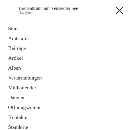
Breitenbrunn am Neusiedler See
Navigation
Breitenbrunn am Neusiedler See
Start
Amtstafel
Formulare
Beiträge
18 Schnellzugriffe
Artikel
Gemeindeservice
7 Schnellzugriffe
Alben
Veranstaltungen
+7
Müllkalender
Dateien
Öffnungszeiten
Kontakte
Hauptadresse
Standorte