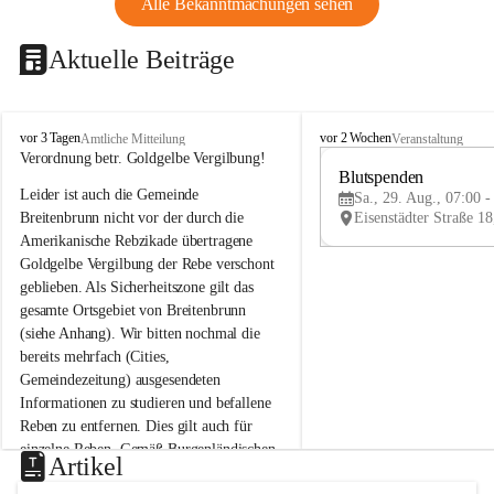
Alle Bekanntmachungen sehen
Aktuelle Beiträge
B
B
vor 3 Tagen
vor 2 Wochen
Amtliche Mitteilung
Veranstaltung
r
r
Verordnung betr. Goldgelbe Vergilbung!
e
e
Blutspenden
Leider ist auch die Gemeinde 
i
i
Sa., 29. Aug., 07:00 -
t
t
Breitenbrunn nicht vor der durch die 
e
e
Amerikanische Rebzikade übertragene 
n
n
Goldgelbe Vergilbung der Rebe verschont 
b
b
geblieben. Als Sicherheitszone gilt das 
r
r
gesamte Ortsgebiet von Breitenbrunn 
u
u
(siehe Anhang). Wir bitten nochmal die 
n
n
n
n
bereits mehrfach (Cities, 
a
a
Gemeindezeitung) ausgesendeten 
m
m
Informationen zu studieren und befallene 
N
N
Reben zu entfernen. Dies gilt auch für 
e
e
einzelne Reben. Gemäß Burgenländischen 
u
u
Artikel
Weinbaugesetz sind nicht gepflegte oder 
s
s