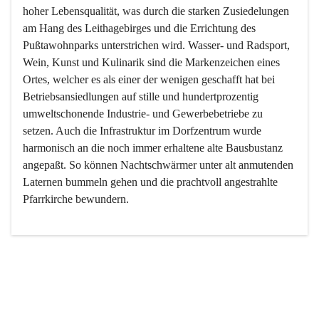
hoher Lebensqualität, was durch die starken Zusiedelungen 
am Hang des Leithagebirges und die Errichtung des 
Pußtawohnparks unterstrichen wird. Wasser- und Radsport, 
Wein, Kunst und Kulinarik sind die Markenzeichen eines 
Ortes, welcher es als einer der wenigen geschafft hat bei 
Betriebsansiedlungen auf stille und hundertprozentig 
umweltschonende Industrie- und Gewerbebetriebe zu 
setzen. Auch die Infrastruktur im Dorfzentrum wurde 
harmonisch an die noch immer erhaltene alte Bausbustanz 
angepaßt. So können Nachtschwärmer unter alt anmutenden 
Laternen bummeln gehen und die prachtvoll angestrahlte 
Pfarrkirche bewundern.

Der Weinbau dominert heute nicht mehr, ist aber integrativer 
Bestandteil der Kultur des Ortes, da man hier schon lange 
von Massenweinbau auf Qualitätsweinbau umgestellt hat. 
So ist es auch nicht verwunderlich, dass eines der historisch 
wertvollsten Gebäude die Ortsvinothek beherbergt und dass 
der Kellering ein beliebtes Ziel darstellt.
