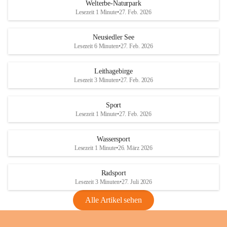
i
i
unzulässige Weingärten zu roden! Bitte 
Welterbe-Naturpark
e
e
helfen wir zusammen um unsere Winzer 
Lesezeit 1 Minute
•
27. Feb. 2026
d
d
vor den prognostizierten Ernteausfällen 
l
l
und den daraus folgenden wirtschaftlichen 
e
e
Neusiedler See
Schäden zu bewahren.
r
r
Lesezeit 6 Minuten
•
27. Feb. 2026
S
S
Verordnungen
e
e
Leithagebirge
04.08.2026
e
e
Lesezeit 3 Minuten
•
27. Feb. 2026
Maßnahmen zur Bekämpfung
der Goldgelben Vergilbung der
Sport
Rebe und der Amerikanischen
Lesezeit 1 Minute
•
27. Feb. 2026
Rebzikade
Anhang VBl. EU Nr. 18
Wassersport
_2026
Lesezeit 1 Minute
•
26. März 2026
1 Seite
•
1,4 MB
Radsport
VBl. EU Nr. 18_2026
Lesezeit 3 Minuten
•
27. Juli 2026
2 Seiten
•
2,1 MB
Alle Artikel sehen