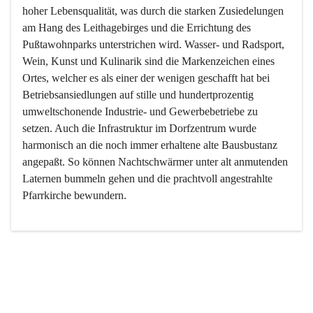
hoher Lebensqualität, was durch die starken Zusiedelungen 
am Hang des Leithagebirges und die Errichtung des 
Pußtawohnparks unterstrichen wird. Wasser- und Radsport, 
Wein, Kunst und Kulinarik sind die Markenzeichen eines 
Ortes, welcher es als einer der wenigen geschafft hat bei 
Betriebsansiedlungen auf stille und hundertprozentig 
umweltschonende Industrie- und Gewerbebetriebe zu 
setzen. Auch die Infrastruktur im Dorfzentrum wurde 
harmonisch an die noch immer erhaltene alte Bausbustanz 
angepaßt. So können Nachtschwärmer unter alt anmutenden 
Laternen bummeln gehen und die prachtvoll angestrahlte 
Pfarrkirche bewundern.

Der Weinbau dominert heute nicht mehr, ist aber integrativer 
Bestandteil der Kultur des Ortes, da man hier schon lange 
von Massenweinbau auf Qualitätsweinbau umgestellt hat. 
So ist es auch nicht verwunderlich, dass eines der historisch 
wertvollsten Gebäude die Ortsvinothek beherbergt und dass 
der Kellering ein beliebtes Ziel darstellt.
