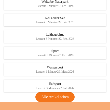
i
i
unzulässige Weingärten zu roden! Bitte 
Welterbe-Naturpark
e
e
helfen wir zusammen um unsere Winzer 
Lesezeit 1 Minute
•
27. Feb. 2026
d
d
vor den prognostizierten Ernteausfällen 
l
l
und den daraus folgenden wirtschaftlichen 
e
e
Neusiedler See
Schäden zu bewahren.
r
r
Lesezeit 6 Minuten
•
27. Feb. 2026
S
S
Verordnungen
e
e
Leithagebirge
04.08.2026
e
e
Lesezeit 3 Minuten
•
27. Feb. 2026
Maßnahmen zur Bekämpfung
der Goldgelben Vergilbung der
Sport
Rebe und der Amerikanischen
Lesezeit 1 Minute
•
27. Feb. 2026
Rebzikade
Anhang VBl. EU Nr. 18
Wassersport
_2026
Lesezeit 1 Minute
•
26. März 2026
1 Seite
•
1,4 MB
Radsport
VBl. EU Nr. 18_2026
Lesezeit 3 Minuten
•
27. Juli 2026
2 Seiten
•
2,1 MB
Alle Artikel sehen