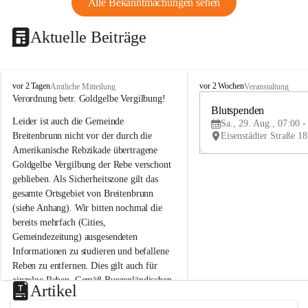
Alle Bekanntmachungen sehen
Aktuelle Beiträge
B
B
vor 2 Tagen
vor 2 Wochen
Amtliche Mitteilung
Veranstaltung
r
r
Verordnung betr. Goldgelbe Vergilbung!
e
e
Blutspenden
Leider ist auch die Gemeinde 
i
i
Sa., 29. Aug., 07:00 -
t
t
Breitenbrunn nicht vor der durch die 
e
e
Amerikanische Rebzikade übertragene 
n
n
Goldgelbe Vergilbung der Rebe verschont 
b
b
geblieben. Als Sicherheitszone gilt das 
r
r
gesamte Ortsgebiet von Breitenbrunn 
u
u
(siehe Anhang). Wir bitten nochmal die 
n
n
n
n
bereits mehrfach (Cities, 
a
a
Gemeindezeitung) ausgesendeten 
m
m
Informationen zu studieren und befallene 
N
N
Reben zu entfernen. Dies gilt auch für 
e
e
einzelne Reben. Gemäß Burgenländischen 
u
u
Artikel
Weinbaugesetz sind nicht gepflegte oder 
s
s