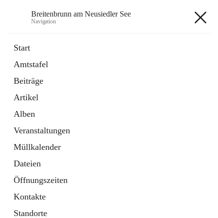
Breitenbrunn am Neusiedler See
Navigation
Breitenbrunn am Neusiedler See
Start
Amtstafel
Formulare
Beiträge
18 Schnellzugriffe
Artikel
Gemeindeservice
7 Schnellzugriffe
Alben
Veranstaltungen
+7
Müllkalender
Dateien
Öffnungszeiten
Kontakte
Hauptadresse
Standorte