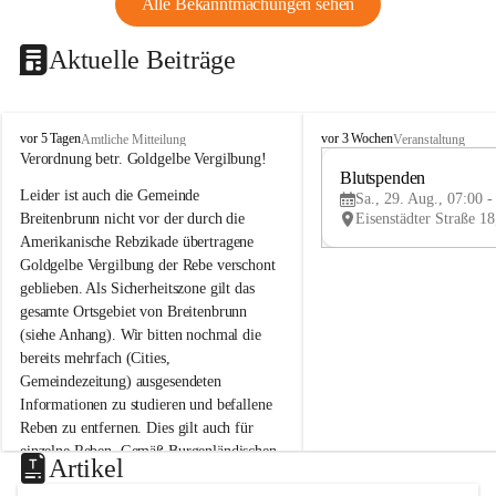
Alle Bekanntmachungen sehen
Aktuelle Beiträge
B
B
vor 5 Tagen
vor 3 Wochen
Amtliche Mitteilung
Veranstaltung
r
r
Verordnung betr. Goldgelbe Vergilbung!
e
e
Blutspenden
Leider ist auch die Gemeinde 
i
i
Sa., 29. Aug., 07:00 -
t
t
Breitenbrunn nicht vor der durch die 
e
e
Amerikanische Rebzikade übertragene 
n
n
Goldgelbe Vergilbung der Rebe verschont 
b
b
geblieben. Als Sicherheitszone gilt das 
r
r
gesamte Ortsgebiet von Breitenbrunn 
u
u
(siehe Anhang). Wir bitten nochmal die 
n
n
n
n
bereits mehrfach (Cities, 
a
a
Gemeindezeitung) ausgesendeten 
m
m
Informationen zu studieren und befallene 
N
N
Reben zu entfernen. Dies gilt auch für 
e
e
einzelne Reben. Gemäß Burgenländischen 
u
u
Artikel
Weinbaugesetz sind nicht gepflegte oder 
s
s