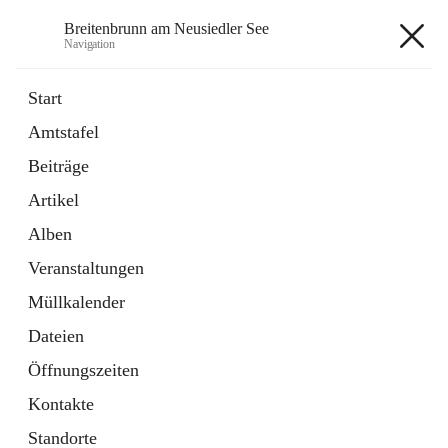
Breitenbrunn am Neusiedler See
Navigation
Breitenbrunn am Neusiedler See
Start
Amtstafel
Formulare
Beiträge
18 Schnellzugriffe
Artikel
Gemeindeservice
7 Schnellzugriffe
Alben
Veranstaltungen
+7
Müllkalender
Dateien
Öffnungszeiten
Kontakte
Hauptadresse
Standorte