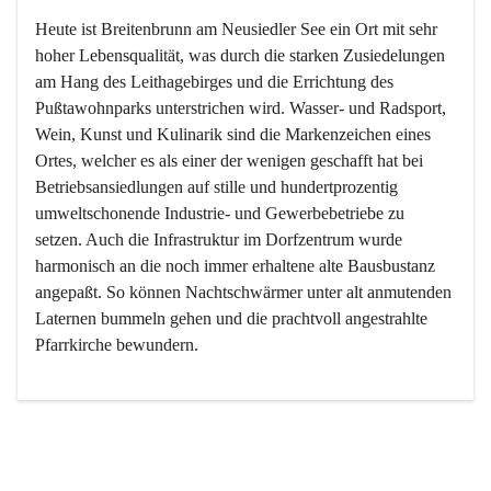
Heute ist Breitenbrunn am Neusiedler See ein Ort mit sehr 
hoher Lebensqualität, was durch die starken Zusiedelungen 
am Hang des Leithagebirges und die Errichtung des 
Pußtawohnparks unterstrichen wird. Wasser- und Radsport, 
Wein, Kunst und Kulinarik sind die Markenzeichen eines 
Ortes, welcher es als einer der wenigen geschafft hat bei 
Betriebsansiedlungen auf stille und hundertprozentig 
umweltschonende Industrie- und Gewerbebetriebe zu 
setzen. Auch die Infrastruktur im Dorfzentrum wurde 
harmonisch an die noch immer erhaltene alte Bausbustanz 
angepaßt. So können Nachtschwärmer unter alt anmutenden 
Laternen bummeln gehen und die prachtvoll angestrahlte 
Pfarrkirche bewundern.

Der Weinbau dominert heute nicht mehr, ist aber integrativer 
Bestandteil der Kultur des Ortes, da man hier schon lange 
von Massenweinbau auf Qualitätsweinbau umgestellt hat. 
So ist es auch nicht verwunderlich, dass eines der historisch 