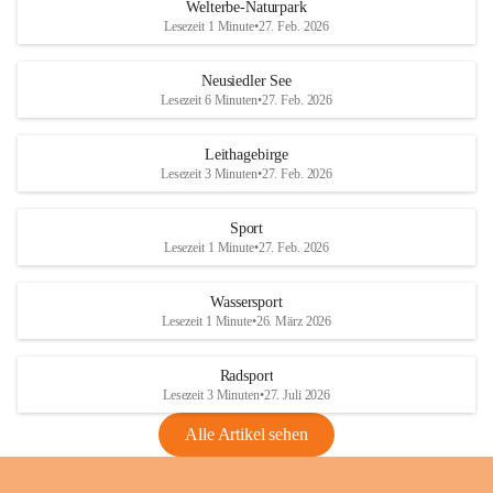
i
i
unzulässige Weingärten zu roden! Bitte 
Welterbe-Naturpark
e
e
helfen wir zusammen um unsere Winzer 
Lesezeit 1 Minute
•
27. Feb. 2026
d
d
vor den prognostizierten Ernteausfällen 
l
l
und den daraus folgenden wirtschaftlichen 
e
e
Neusiedler See
Schäden zu bewahren.
r
r
Lesezeit 6 Minuten
•
27. Feb. 2026
S
S
Verordnungen
e
e
Leithagebirge
04.08.2026
e
e
Lesezeit 3 Minuten
•
27. Feb. 2026
Maßnahmen zur Bekämpfung
der Goldgelben Vergilbung der
Sport
Rebe und der Amerikanischen
Lesezeit 1 Minute
•
27. Feb. 2026
Rebzikade
Anhang VBl. EU Nr. 18
Wassersport
_2026
Lesezeit 1 Minute
•
26. März 2026
1 Seite
•
1,4 MB
Radsport
VBl. EU Nr. 18_2026
Lesezeit 3 Minuten
•
27. Juli 2026
2 Seiten
•
2,1 MB
Alle Artikel sehen