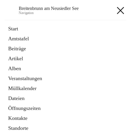
Breitenbrunn am Neusiedler See
Navigation
Breitenbrunn am Neusiedler See
Start
Amtstafel
Formulare
Beiträge
18 Schnellzugriffe
Artikel
Gemeindeservice
7 Schnellzugriffe
Alben
Veranstaltungen
+7
Müllkalender
Dateien
Öffnungszeiten
Kontakte
Hauptadresse
Standorte