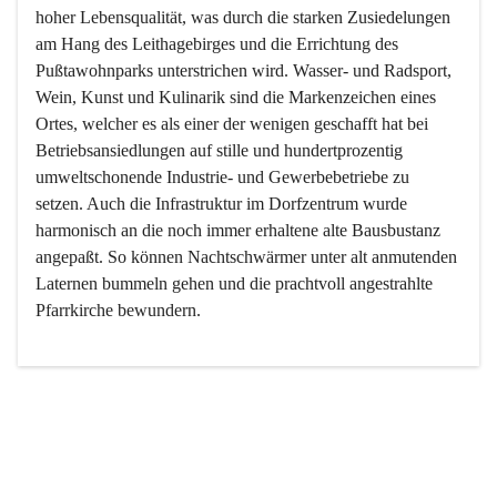
hoher Lebensqualität, was durch die starken Zusiedelungen 
am Hang des Leithagebirges und die Errichtung des 
Pußtawohnparks unterstrichen wird. Wasser- und Radsport, 
Wein, Kunst und Kulinarik sind die Markenzeichen eines 
Ortes, welcher es als einer der wenigen geschafft hat bei 
Betriebsansiedlungen auf stille und hundertprozentig 
umweltschonende Industrie- und Gewerbebetriebe zu 
setzen. Auch die Infrastruktur im Dorfzentrum wurde 
harmonisch an die noch immer erhaltene alte Bausbustanz 
angepaßt. So können Nachtschwärmer unter alt anmutenden 
Laternen bummeln gehen und die prachtvoll angestrahlte 
Pfarrkirche bewundern.

Der Weinbau dominert heute nicht mehr, ist aber integrativer 
Bestandteil der Kultur des Ortes, da man hier schon lange 
von Massenweinbau auf Qualitätsweinbau umgestellt hat. 
So ist es auch nicht verwunderlich, dass eines der historisch 
wertvollsten Gebäude die Ortsvinothek beherbergt und dass 
der Kellering ein beliebtes Ziel darstellt.
