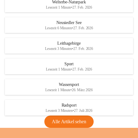
i
i
unzulässige Weingärten zu roden! Bitte 
Welterbe-Naturpark
e
e
helfen wir zusammen um unsere Winzer 
Lesezeit 1 Minute
•
27. Feb. 2026
d
d
vor den prognostizierten Ernteausfällen 
l
l
und den daraus folgenden wirtschaftlichen 
e
e
Neusiedler See
Schäden zu bewahren.
r
r
Lesezeit 6 Minuten
•
27. Feb. 2026
S
S
Verordnungen
e
e
Leithagebirge
04.08.2026
e
e
Lesezeit 3 Minuten
•
27. Feb. 2026
Maßnahmen zur Bekämpfung
der Goldgelben Vergilbung der
Sport
Rebe und der Amerikanischen
Lesezeit 1 Minute
•
27. Feb. 2026
Rebzikade
Anhang VBl. EU Nr. 18
Wassersport
_2026
Lesezeit 1 Minute
•
26. März 2026
1 Seite
•
1,4 MB
Radsport
VBl. EU Nr. 18_2026
Lesezeit 3 Minuten
•
27. Juli 2026
2 Seiten
•
2,1 MB
Alle Artikel sehen