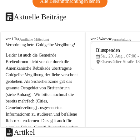
Alle Bekanntmachungen sehen
Aktuelle Beiträge
B
B
vor 1 Tag
vor 2 Wochen
Amtliche Mitteilung
Veranstaltung
r
r
Verordnung betr. Goldgelbe Vergilbung!
e
e
Blutspenden
Leider ist auch die Gemeinde 
i
i
Sa., 29. Aug., 07:00 -
t
t
Breitenbrunn nicht vor der durch die 
e
e
Amerikanische Rebzikade übertragene 
n
n
Goldgelbe Vergilbung der Rebe verschont 
b
b
geblieben. Als Sicherheitszone gilt das 
r
r
gesamte Ortsgebiet von Breitenbrunn 
u
u
(siehe Anhang). Wir bitten nochmal die 
n
n
n
n
bereits mehrfach (Cities, 
a
a
Gemeindezeitung) ausgesendeten 
m
m
Informationen zu studieren und befallene 
N
N
Reben zu entfernen. Dies gilt auch für 
e
e
einzelne Reben. Gemäß Burgenländischen 
u
u
Artikel
Weinbaugesetz sind nicht gepflegte oder 
s
s