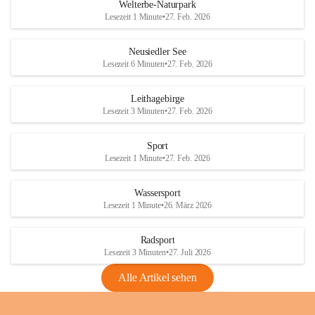
i
i
unzulässige Weingärten zu roden! Bitte 
Welterbe-Naturpark
e
e
helfen wir zusammen um unsere Winzer 
Lesezeit 1 Minute
•
27. Feb. 2026
d
d
vor den prognostizierten Ernteausfällen 
l
l
und den daraus folgenden wirtschaftlichen 
e
e
Neusiedler See
Schäden zu bewahren.
r
r
Lesezeit 6 Minuten
•
27. Feb. 2026
S
S
Verordnungen
e
e
Leithagebirge
04.08.2026
e
e
Lesezeit 3 Minuten
•
27. Feb. 2026
Maßnahmen zur Bekämpfung
der Goldgelben Vergilbung der
Sport
Rebe und der Amerikanischen
Lesezeit 1 Minute
•
27. Feb. 2026
Rebzikade
Anhang VBl. EU Nr. 18
Wassersport
_2026
Lesezeit 1 Minute
•
26. März 2026
1 Seite
•
1,4 MB
Radsport
VBl. EU Nr. 18_2026
Lesezeit 3 Minuten
•
27. Juli 2026
2 Seiten
•
2,1 MB
Alle Artikel sehen