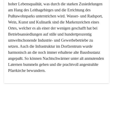
hoher Lebensqualität, was durch die starken Zusiedelungen 
am Hang des Leithagebirges und die Errichtung des 
Pußtawohnparks unterstrichen wird. Wasser- und Radsport, 
Wein, Kunst und Kulinarik sind die Markenzeichen eines 
Ortes, welcher es als einer der wenigen geschafft hat bei 
Betriebsansiedlungen auf stille und hundertprozentig 
umweltschonende Industrie- und Gewerbebetriebe zu 
setzen. Auch die Infrastruktur im Dorfzentrum wurde 
harmonisch an die noch immer erhaltene alte Bausbustanz 
angepaßt. So können Nachtschwärmer unter alt anmutenden 
Laternen bummeln gehen und die prachtvoll angestrahlte 
Pfarrkirche bewundern.

Der Weinbau dominert heute nicht mehr, ist aber integrativer 
Bestandteil der Kultur des Ortes, da man hier schon lange 
von Massenweinbau auf Qualitätsweinbau umgestellt hat. 
So ist es auch nicht verwunderlich, dass eines der historisch 
wertvollsten Gebäude die Ortsvinothek beherbergt und dass 
der Kellering ein beliebtes Ziel darstellt.
