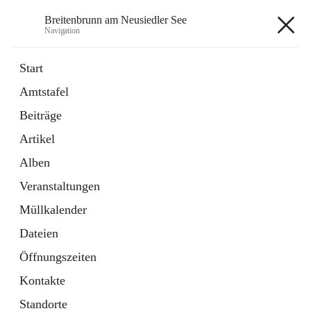
Breitenbrunn am Neusiedler See
Navigation
Breitenbrunn am Neusiedler See
Start
Amtstafel
Formulare
Beiträge
18 Schnellzugriffe
Artikel
Gemeindeservice
7 Schnellzugriffe
Alben
Veranstaltungen
+7
Müllkalender
Dateien
Öffnungszeiten
Kontakte
Hauptadresse
Standorte