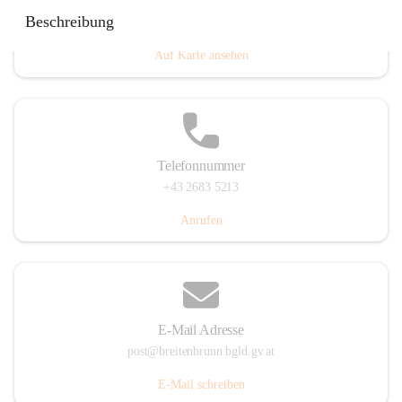
Eisenstädterstraße 18, 7091 Breitenbrunn am Neusiedler
Beschreibung
See, AUT
Auf Karte ansehen
Telefonnummer
+43 2683 5213
Anrufen
E-Mail Adresse
post@breitenbrunn.bgld.gv.at
E-Mail schreiben