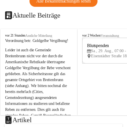
Alle Bekanntmachungen sehen
Aktuelle Beiträge
B
B
vor 21 Stunden
vor 2 Wochen
Amtliche Mitteilung
Veranstaltung
r
r
Verordnung betr. Goldgelbe Vergilbung!
e
e
Blutspenden
Leider ist auch die Gemeinde 
i
i
Sa., 29. Aug., 07:00 -
t
t
Breitenbrunn nicht vor der durch die 
e
e
Amerikanische Rebzikade übertragene 
n
n
Goldgelbe Vergilbung der Rebe verschont 
b
b
geblieben. Als Sicherheitszone gilt das 
r
r
gesamte Ortsgebiet von Breitenbrunn 
u
u
(siehe Anhang). Wir bitten nochmal die 
n
n
n
n
bereits mehrfach (Cities, 
a
a
Gemeindezeitung) ausgesendeten 
m
m
Informationen zu studieren und befallene 
N
N
Reben zu entfernen. Dies gilt auch für 
e
e
einzelne Reben. Gemäß Burgenländischen 
u
u
Artikel
Weinbaugesetz sind nicht gepflegte oder 
s
s