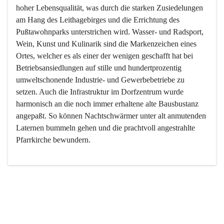
hoher Lebensqualität, was durch die starken Zusiedelungen 
am Hang des Leithagebirges und die Errichtung des 
Pußtawohnparks unterstrichen wird. Wasser- und Radsport, 
Wein, Kunst und Kulinarik sind die Markenzeichen eines 
Ortes, welcher es als einer der wenigen geschafft hat bei 
Betriebsansiedlungen auf stille und hundertprozentig 
umweltschonende Industrie- und Gewerbebetriebe zu 
setzen. Auch die Infrastruktur im Dorfzentrum wurde 
harmonisch an die noch immer erhaltene alte Bausbustanz 
angepaßt. So können Nachtschwärmer unter alt anmutenden 
Laternen bummeln gehen und die prachtvoll angestrahlte 
Pfarrkirche bewundern.

Der Weinbau dominert heute nicht mehr, ist aber integrativer 
Bestandteil der Kultur des Ortes, da man hier schon lange 
von Massenweinbau auf Qualitätsweinbau umgestellt hat. 
So ist es auch nicht verwunderlich, dass eines der historisch 
wertvollsten Gebäude die Ortsvinothek beherbergt und dass 
der Kellering ein beliebtes Ziel darstellt.
