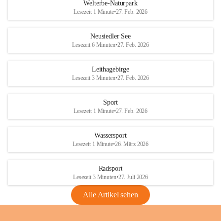
i
i
unzulässige Weingärten zu roden! Bitte 
Welterbe-Naturpark
e
e
helfen wir zusammen um unsere Winzer 
Lesezeit 1 Minute
•
27. Feb. 2026
d
d
vor den prognostizierten Ernteausfällen 
l
l
und den daraus folgenden wirtschaftlichen 
e
e
Neusiedler See
Schäden zu bewahren.
r
r
Lesezeit 6 Minuten
•
27. Feb. 2026
S
S
Verordnungen
e
e
Leithagebirge
04.08.2026
e
e
Lesezeit 3 Minuten
•
27. Feb. 2026
Maßnahmen zur Bekämpfung
der Goldgelben Vergilbung der
Sport
Rebe und der Amerikanischen
Lesezeit 1 Minute
•
27. Feb. 2026
Rebzikade
Anhang VBl. EU Nr. 18
Wassersport
_2026
Lesezeit 1 Minute
•
26. März 2026
1 Seite
•
1,4 MB
Radsport
VBl. EU Nr. 18_2026
Lesezeit 3 Minuten
•
27. Juli 2026
2 Seiten
•
2,1 MB
Alle Artikel sehen