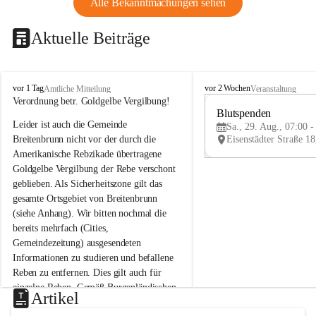
Alle Bekanntmachungen sehen
Aktuelle Beiträge
B
B
vor 1 Tag
vor 2 Wochen
Amtliche Mitteilung
Veranstaltung
r
r
Verordnung betr. Goldgelbe Vergilbung!
e
e
Blutspenden
Leider ist auch die Gemeinde 
i
i
Sa., 29. Aug., 07:00 -
t
t
Breitenbrunn nicht vor der durch die 
e
e
Amerikanische Rebzikade übertragene 
n
n
Goldgelbe Vergilbung der Rebe verschont 
b
b
geblieben. Als Sicherheitszone gilt das 
r
r
gesamte Ortsgebiet von Breitenbrunn 
u
u
(siehe Anhang). Wir bitten nochmal die 
n
n
n
n
bereits mehrfach (Cities, 
a
a
Gemeindezeitung) ausgesendeten 
m
m
Informationen zu studieren und befallene 
N
N
Reben zu entfernen. Dies gilt auch für 
e
e
einzelne Reben. Gemäß Burgenländischen 
u
u
Artikel
Weinbaugesetz sind nicht gepflegte oder 
s
s