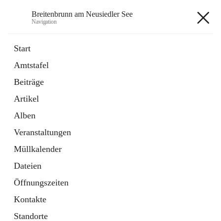
Breitenbrunn am Neusiedler See
Navigation
Breitenbrunn am Neusiedler See
Start
Amtstafel
Formulare
Beiträge
18 Schnellzugriffe
Artikel
Gemeindeservice
7 Schnellzugriffe
Alben
Veranstaltungen
+7
Müllkalender
Dateien
Öffnungszeiten
Kontakte
Hauptadresse
Standorte