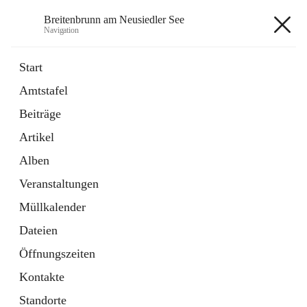
Breitenbrunn am Neusiedler See
Navigation
Breitenbrunn am Neusiedler See
Start
Amtstafel
Formulare
Beiträge
18 Schnellzugriffe
Artikel
Gemeindeservice
7 Schnellzugriffe
Alben
Veranstaltungen
+7
Müllkalender
Dateien
Öffnungszeiten
Kontakte
Hauptadresse
Standorte