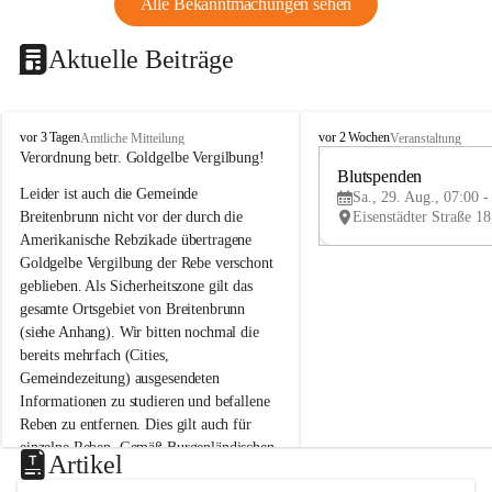
Alle Bekanntmachungen sehen
Aktuelle Beiträge
B
B
vor 3 Tagen
vor 2 Wochen
Amtliche Mitteilung
Veranstaltung
r
r
Verordnung betr. Goldgelbe Vergilbung!
e
e
Blutspenden
Leider ist auch die Gemeinde 
i
i
Sa., 29. Aug., 07:00 -
t
t
Breitenbrunn nicht vor der durch die 
e
e
Amerikanische Rebzikade übertragene 
n
n
Goldgelbe Vergilbung der Rebe verschont 
b
b
geblieben. Als Sicherheitszone gilt das 
r
r
gesamte Ortsgebiet von Breitenbrunn 
u
u
(siehe Anhang). Wir bitten nochmal die 
n
n
n
n
bereits mehrfach (Cities, 
a
a
Gemeindezeitung) ausgesendeten 
m
m
Informationen zu studieren und befallene 
N
N
Reben zu entfernen. Dies gilt auch für 
e
e
einzelne Reben. Gemäß Burgenländischen 
u
u
Artikel
Weinbaugesetz sind nicht gepflegte oder 
s
s