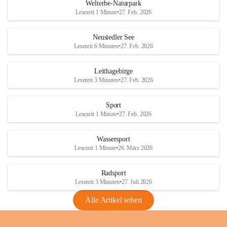
i
i
unzulässige Weingärten zu roden! Bitte 
Welterbe-Naturpark
e
e
helfen wir zusammen um unsere Winzer 
Lesezeit 1 Minute
•
27. Feb. 2026
d
d
vor den prognostizierten Ernteausfällen 
l
l
und den daraus folgenden wirtschaftlichen 
e
e
Neusiedler See
Schäden zu bewahren.
r
r
Lesezeit 6 Minuten
•
27. Feb. 2026
S
S
Verordnungen
e
e
Leithagebirge
04.08.2026
e
e
Lesezeit 3 Minuten
•
27. Feb. 2026
Maßnahmen zur Bekämpfung
der Goldgelben Vergilbung der
Sport
Rebe und der Amerikanischen
Lesezeit 1 Minute
•
27. Feb. 2026
Rebzikade
Anhang VBl. EU Nr. 18
Wassersport
_2026
Lesezeit 1 Minute
•
26. März 2026
1 Seite
•
1,4 MB
Radsport
VBl. EU Nr. 18_2026
Lesezeit 3 Minuten
•
27. Juli 2026
2 Seiten
•
2,1 MB
Alle Artikel sehen