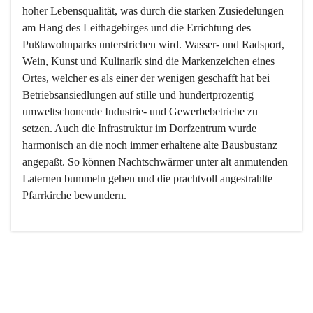
hoher Lebensqualität, was durch die starken Zusiedelungen 
am Hang des Leithagebirges und die Errichtung des 
Pußtawohnparks unterstrichen wird. Wasser- und Radsport, 
Wein, Kunst und Kulinarik sind die Markenzeichen eines 
Ortes, welcher es als einer der wenigen geschafft hat bei 
Betriebsansiedlungen auf stille und hundertprozentig 
umweltschonende Industrie- und Gewerbebetriebe zu 
setzen. Auch die Infrastruktur im Dorfzentrum wurde 
harmonisch an die noch immer erhaltene alte Bausbustanz 
angepaßt. So können Nachtschwärmer unter alt anmutenden 
Laternen bummeln gehen und die prachtvoll angestrahlte 
Pfarrkirche bewundern.

Der Weinbau dominert heute nicht mehr, ist aber integrativer 
Bestandteil der Kultur des Ortes, da man hier schon lange 
von Massenweinbau auf Qualitätsweinbau umgestellt hat. 
So ist es auch nicht verwunderlich, dass eines der historisch 
wertvollsten Gebäude die Ortsvinothek beherbergt und dass 
der Kellering ein beliebtes Ziel darstellt.
