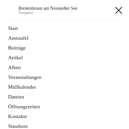
Breitenbrunn am Neusiedler See
Navigation
Breitenbrunn am Neusiedler See
Start
Amtstafel
Formulare
Beiträge
18 Schnellzugriffe
Artikel
Gemeindeservice
7 Schnellzugriffe
Alben
Veranstaltungen
+7
Müllkalender
Dateien
Öffnungszeiten
Kontakte
Hauptadresse
Standorte