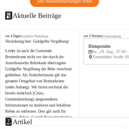
Alle Bekanntmachungen sehen
Aktuelle Beiträge
B
B
vor 4 Tagen
vor 2 Wochen
Amtliche Mitteilung
Veranstaltung
r
r
Verordnung betr. Goldgelbe Vergilbung!
e
e
Blutspenden
Leider ist auch die Gemeinde 
i
i
Sa., 29. Aug., 07:00 -
t
t
Breitenbrunn nicht vor der durch die 
e
e
Amerikanische Rebzikade übertragene 
n
n
Goldgelbe Vergilbung der Rebe verschont 
b
b
geblieben. Als Sicherheitszone gilt das 
r
r
gesamte Ortsgebiet von Breitenbrunn 
u
u
(siehe Anhang). Wir bitten nochmal die 
n
n
n
n
bereits mehrfach (Cities, 
a
a
Gemeindezeitung) ausgesendeten 
m
m
Informationen zu studieren und befallene 
N
N
Reben zu entfernen. Dies gilt auch für 
e
e
einzelne Reben. Gemäß Burgenländischen 
u
u
Artikel
Weinbaugesetz sind nicht gepflegte oder 
s
s