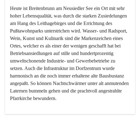
Heute ist Breitenbrunn am Neusiedler See ein Ort mit sehr 
hoher Lebensqualität, was durch die starken Zusiedelungen 
am Hang des Leithagebirges und die Errichtung des 
Pußtawohnparks unterstrichen wird. Wasser- und Radsport, 
Wein, Kunst und Kulinarik sind die Markenzeichen eines 
Ortes, welcher es als einer der wenigen geschafft hat bei 
Betriebsansiedlungen auf stille und hundertprozentig 
umweltschonende Industrie- und Gewerbebetriebe zu 
setzen. Auch die Infrastruktur im Dorfzentrum wurde 
harmonisch an die noch immer erhaltene alte Bausbustanz 
angepaßt. So können Nachtschwärmer unter alt anmutenden 
Laternen bummeln gehen und die prachtvoll angestrahlte 
Pfarrkirche bewundern.

Der Weinbau dominert heute nicht mehr, ist aber integrativer 
Bestandteil der Kultur des Ortes, da man hier schon lange 
von Massenweinbau auf Qualitätsweinbau umgestellt hat. 
So ist es auch nicht verwunderlich, dass eines der historisch 