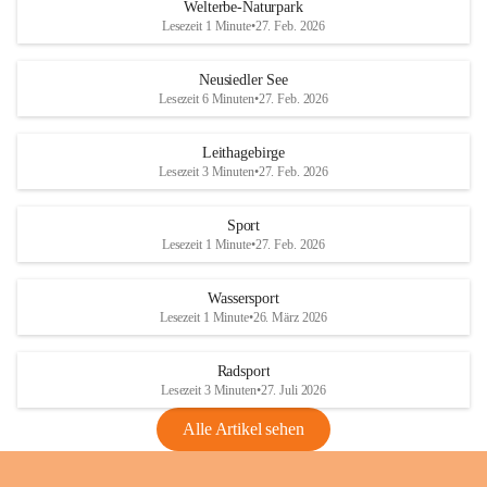
i
i
unzulässige Weingärten zu roden! Bitte 
Welterbe-Naturpark
e
e
helfen wir zusammen um unsere Winzer 
Lesezeit 1 Minute
•
27. Feb. 2026
d
d
vor den prognostizierten Ernteausfällen 
l
l
und den daraus folgenden wirtschaftlichen 
e
e
Neusiedler See
Schäden zu bewahren.
r
r
Lesezeit 6 Minuten
•
27. Feb. 2026
S
S
Verordnungen
e
e
Leithagebirge
04.08.2026
e
e
Lesezeit 3 Minuten
•
27. Feb. 2026
Maßnahmen zur Bekämpfung
der Goldgelben Vergilbung der
Sport
Rebe und der Amerikanischen
Lesezeit 1 Minute
•
27. Feb. 2026
Rebzikade
Anhang VBl. EU Nr. 18
Wassersport
_2026
Lesezeit 1 Minute
•
26. März 2026
1 Seite
•
1,4 MB
Radsport
VBl. EU Nr. 18_2026
Lesezeit 3 Minuten
•
27. Juli 2026
2 Seiten
•
2,1 MB
Alle Artikel sehen