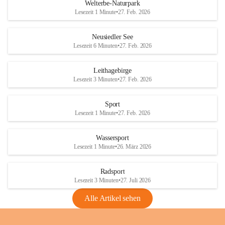
i
i
unzulässige Weingärten zu roden! Bitte 
Welterbe-Naturpark
e
e
helfen wir zusammen um unsere Winzer 
Lesezeit 1 Minute
•
27. Feb. 2026
d
d
vor den prognostizierten Ernteausfällen 
l
l
und den daraus folgenden wirtschaftlichen 
e
e
Neusiedler See
Schäden zu bewahren.
r
r
Lesezeit 6 Minuten
•
27. Feb. 2026
S
S
Verordnungen
e
e
Leithagebirge
04.08.2026
e
e
Lesezeit 3 Minuten
•
27. Feb. 2026
Maßnahmen zur Bekämpfung
der Goldgelben Vergilbung der
Sport
Rebe und der Amerikanischen
Lesezeit 1 Minute
•
27. Feb. 2026
Rebzikade
Anhang VBl. EU Nr. 18
Wassersport
_2026
Lesezeit 1 Minute
•
26. März 2026
1 Seite
•
1,4 MB
Radsport
VBl. EU Nr. 18_2026
Lesezeit 3 Minuten
•
27. Juli 2026
2 Seiten
•
2,1 MB
Alle Artikel sehen