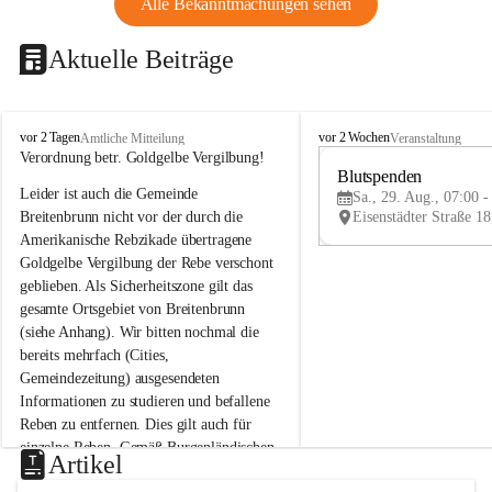
Alle Bekanntmachungen sehen
Aktuelle Beiträge
B
B
vor 2 Tagen
vor 2 Wochen
Amtliche Mitteilung
Veranstaltung
r
r
Verordnung betr. Goldgelbe Vergilbung!
e
e
Blutspenden
Leider ist auch die Gemeinde 
i
i
Sa., 29. Aug., 07:00 -
t
t
Breitenbrunn nicht vor der durch die 
e
e
Amerikanische Rebzikade übertragene 
n
n
Goldgelbe Vergilbung der Rebe verschont 
b
b
geblieben. Als Sicherheitszone gilt das 
r
r
gesamte Ortsgebiet von Breitenbrunn 
u
u
(siehe Anhang). Wir bitten nochmal die 
n
n
n
n
bereits mehrfach (Cities, 
a
a
Gemeindezeitung) ausgesendeten 
m
m
Informationen zu studieren und befallene 
N
N
Reben zu entfernen. Dies gilt auch für 
e
e
einzelne Reben. Gemäß Burgenländischen 
u
u
Artikel
Weinbaugesetz sind nicht gepflegte oder 
s
s