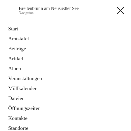
Breitenbrunn am Neusiedler See
Navigation
Breitenbrunn am Neusiedler See
Start
Amtstafel
Formulare
Beiträge
18 Schnellzugriffe
Artikel
Gemeindeservice
7 Schnellzugriffe
Alben
Veranstaltungen
+7
Müllkalender
Dateien
Öffnungszeiten
Kontakte
Hauptadresse
Standorte