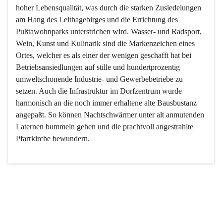
hoher Lebensqualität, was durch die starken Zusiedelungen 
am Hang des Leithagebirges und die Errichtung des 
Pußtawohnparks unterstrichen wird. Wasser- und Radsport, 
Wein, Kunst und Kulinarik sind die Markenzeichen eines 
Ortes, welcher es als einer der wenigen geschafft hat bei 
Betriebsansiedlungen auf stille und hundertprozentig 
umweltschonende Industrie- und Gewerbebetriebe zu 
setzen. Auch die Infrastruktur im Dorfzentrum wurde 
harmonisch an die noch immer erhaltene alte Bausbustanz 
angepaßt. So können Nachtschwärmer unter alt anmutenden 
Laternen bummeln gehen und die prachtvoll angestrahlte 
Pfarrkirche bewundern.

Der Weinbau dominert heute nicht mehr, ist aber integrativer 
Bestandteil der Kultur des Ortes, da man hier schon lange 
von Massenweinbau auf Qualitätsweinbau umgestellt hat. 
So ist es auch nicht verwunderlich, dass eines der historisch 
wertvollsten Gebäude die Ortsvinothek beherbergt und dass 
der Kellering ein beliebtes Ziel darstellt.
