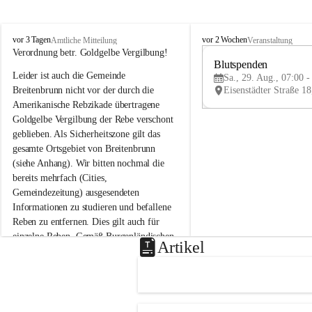
B
B
vor 3 Tagen
vor 2 Wochen
Amtliche Mitteilung
Veranstaltung
r
r
Verordnung betr. Goldgelbe Vergilbung!
e
e
Blutspenden
Leider ist auch die Gemeinde 
i
i
Sa., 29. Aug., 07:00 -
t
t
Breitenbrunn nicht vor der durch die 
e
e
Amerikanische Rebzikade übertragene 
n
n
Goldgelbe Vergilbung der Rebe verschont 
b
b
geblieben. Als Sicherheitszone gilt das 
r
r
gesamte Ortsgebiet von Breitenbrunn 
u
u
(siehe Anhang). Wir bitten nochmal die 
n
n
n
n
bereits mehrfach (Cities, 
a
a
Gemeindezeitung) ausgesendeten 
m
m
Informationen zu studieren und befallene 
N
N
Reben zu entfernen. Dies gilt auch für 
e
e
einzelne Reben. Gemäß Burgenländischen 
u
u
Artikel
Weinbaugesetz sind nicht gepflegte oder 
s
s
i
i
unzulässige Weingärten zu roden! Bitte 
e
e
helfen wir zusammen um unsere Winzer 
d
d
vor den prognostizierten Ernteausfällen 
l
l
und den daraus folgenden wirtschaftlichen 