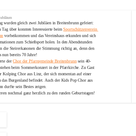
Jubiläum
 wurden gleich zwei Jubiläen in Breitenbrunn gefeiert: 
 Tag über konnten Interessierte beim 
Sportschützenverein 
nn
 vorbeikommen und das Vereinshaus erkunden und sich 
mationen zum Schießsport holen. In den Abendstunden 
nn die Steirerkanonen die Stimmung richtig an, denn den 
 nun bereits 70 Jahre!
rte der 
Chor der Pfarrgemeinde Breitenbrunn
 sein 40-
estehen beim Sommerkonzert in der Pfarrkirche. Zu Gast 
er Kolping Chor aus Linz, der sich momentan auf einer 
h das Burgenland befindet. Auch der Kids Pop Chor aus 
n durfte sein Bestes zeigen.
ieren nochmal ganz herzlich zu den runden Geburtstagen!