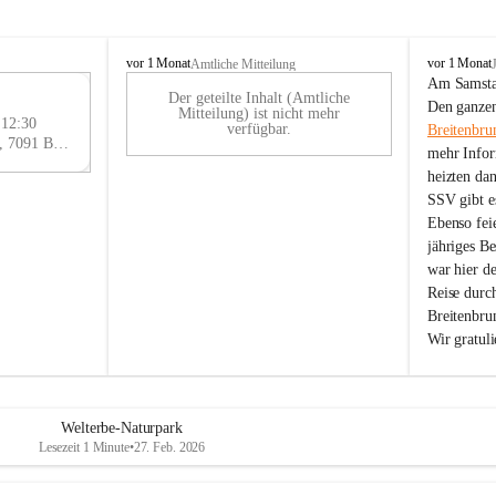
B
B
vor 1 Monat
vor 1 Monat
Amtliche Mitteilung
r
r
Am Samstag
Der geteilte Inhalt (Amtliche
e
e
29
Den ganzen
Mitteilung) ist nicht mehr
i
i
 12:30
AU
verfügbar.
Breitenbru
t
t
Eisenstädter Straße 18, 7091 Breitenbrunn am Neusiedler See, AUT
G
mehr Infor
e
e
heizten da
n
n
SSV gibt es
b
b
r
r
Ebenso feie
u
u
jähriges B
n
n
war hier d
n
n
Reise durc
a
a
Breitenbrun
m
m
Wir gratul
N
N
e
e
u
u
s
s
i
i
Welterbe-Naturpark
e
e
Lesezeit 1 Minute
•
27. Feb. 2026
d
d
l
l