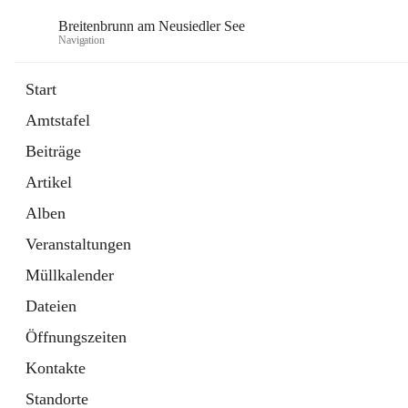
Breitenbrunn am Neusiedler See
Navigation
Start
Amtstafel
Formulare
Beiträge
18 Schnellzugriffe
Artikel
Gemeindeservice
7 Schnellzugriffe
Alben
Veranstaltungen
Müllkalender
Dateien
Öffnungszeiten
Kontakte
Standorte