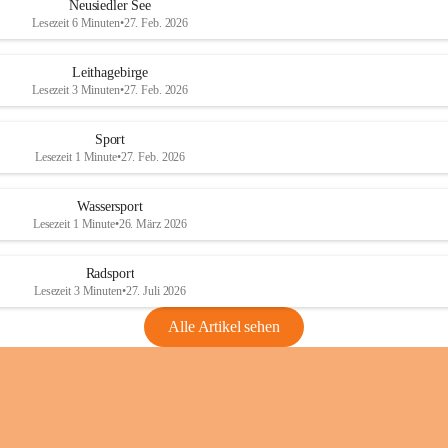
e
e
Neusiedler See
r
r
Lesezeit 6 Minuten
•
27. Feb. 2026
S
S
e
e
Leithagebirge
e
e
Lesezeit 3 Minuten
•
27. Feb. 2026
Sport
Lesezeit 1 Minute
•
27. Feb. 2026
Wassersport
Lesezeit 1 Minute
•
26. März 2026
Radsport
Lesezeit 3 Minuten
•
27. Juli 2026
Alle Artikel sehen