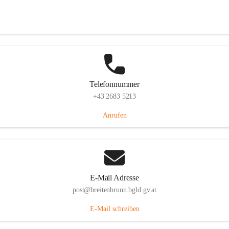
Eisenstädterstraße 18, 7091 Breitenbrunn am Neusiedler See, AUT
Auf Karte ansehen
Telefonnummer
+43 2683 5213
Anrufen
E-Mail Adresse
post@breitenbrunn.bgld.gv.at
E-Mail schreiben