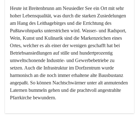
Heute ist Breitenbrunn am Neusiedler See ein Ort mit sehr 
hoher Lebensqualität, was durch die starken Zusiedelungen 
am Hang des Leithagebirges und die Errichtung des 
Pußtawohnparks unterstrichen wird. Wasser- und Radsport, 
Wein, Kunst und Kulinarik sind die Markenzeichen eines 
Ortes, welcher es als einer der wenigen geschafft hat bei 
Betriebsansiedlungen auf stille und hundertprozentig 
umweltschonende Industrie- und Gewerbebetriebe zu 
setzen. Auch die Infrastruktur im Dorfzentrum wurde 
harmonisch an die noch immer erhaltene alte Bausbustanz 
angepaßt. So können Nachtschwärmer unter alt anmutenden 
Laternen bummeln gehen und die prachtvoll angestrahlte 
Pfarrkirche bewundern.

Der Weinbau dominert heute nicht mehr, ist aber integrativer 
Bestandteil der Kultur des Ortes, da man hier schon lange 
von Massenweinbau auf Qualitätsweinbau umgestellt hat. 
So ist es auch nicht verwunderlich, dass eines der historisch 