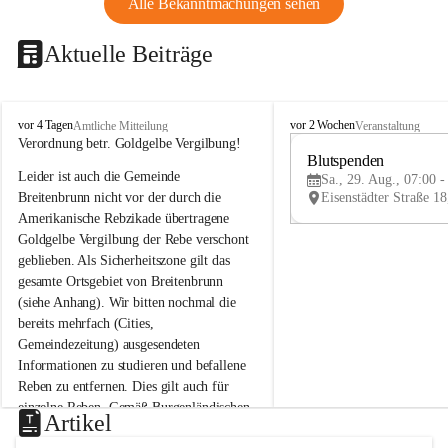
Alle Bekanntmachungen sehen
Aktuelle Beiträge
B
B
vor 4 Tagen
vor 2 Wochen
Amtliche Mitteilung
Veranstaltung
r
r
Verordnung betr. Goldgelbe Vergilbung!
e
e
Blutspenden
Leider ist auch die Gemeinde 
i
i
Sa., 29. Aug., 07:00 -
t
t
Breitenbrunn nicht vor der durch die 
e
e
Amerikanische Rebzikade übertragene 
n
n
Goldgelbe Vergilbung der Rebe verschont 
b
b
geblieben. Als Sicherheitszone gilt das 
r
r
gesamte Ortsgebiet von Breitenbrunn 
u
u
(siehe Anhang). Wir bitten nochmal die 
n
n
n
n
bereits mehrfach (Cities, 
a
a
Gemeindezeitung) ausgesendeten 
m
m
Informationen zu studieren und befallene 
N
N
Reben zu entfernen. Dies gilt auch für 
e
e
einzelne Reben. Gemäß Burgenländischen 
u
u
Artikel
Weinbaugesetz sind nicht gepflegte oder 
s
s