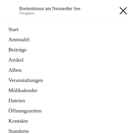
Breitenbrunn am Neusiedler See
Navigation
Breitenbrunn am Neusiedler See
Start
Amtstafel
Formulare
Beiträge
18 Schnellzugriffe
Artikel
Gemeindeservice
7 Schnellzugriffe
Alben
Veranstaltungen
+7
Müllkalender
Dateien
Öffnungszeiten
Kontakte
Hauptadresse
Standorte