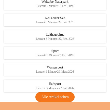
i
i
unzulässige Weingärten zu roden! Bitte 
Welterbe-Naturpark
e
e
helfen wir zusammen um unsere Winzer 
Lesezeit 1 Minute
•
27. Feb. 2026
d
d
vor den prognostizierten Ernteausfällen 
l
l
und den daraus folgenden wirtschaftlichen 
e
e
Neusiedler See
Schäden zu bewahren.
r
r
Lesezeit 6 Minuten
•
27. Feb. 2026
S
S
Verordnungen
e
e
Leithagebirge
04.08.2026
e
e
Lesezeit 3 Minuten
•
27. Feb. 2026
Maßnahmen zur Bekämpfung
der Goldgelben Vergilbung der
Sport
Rebe und der Amerikanischen
Lesezeit 1 Minute
•
27. Feb. 2026
Rebzikade
Anhang VBl. EU Nr. 18
Wassersport
_2026
Lesezeit 1 Minute
•
26. März 2026
1 Seite
•
1,4 MB
Radsport
VBl. EU Nr. 18_2026
Lesezeit 3 Minuten
•
27. Juli 2026
2 Seiten
•
2,1 MB
Alle Artikel sehen