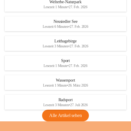
i
i
unzulässige Weingärten zu roden! Bitte 
Welterbe-Naturpark
e
e
helfen wir zusammen um unsere Winzer 
Lesezeit 1 Minute
•
27. Feb. 2026
d
d
vor den prognostizierten Ernteausfällen 
l
l
und den daraus folgenden wirtschaftlichen 
e
e
Neusiedler See
Schäden zu bewahren.
r
r
Lesezeit 6 Minuten
•
27. Feb. 2026
S
S
Verordnungen
e
e
Leithagebirge
04.08.2026
e
e
Lesezeit 3 Minuten
•
27. Feb. 2026
Maßnahmen zur Bekämpfung
der Goldgelben Vergilbung der
Sport
Rebe und der Amerikanischen
Lesezeit 1 Minute
•
27. Feb. 2026
Rebzikade
Anhang VBl. EU Nr. 18
Wassersport
_2026
Lesezeit 1 Minute
•
26. März 2026
1 Seite
•
1,4 MB
Radsport
VBl. EU Nr. 18_2026
Lesezeit 3 Minuten
•
27. Juli 2026
2 Seiten
•
2,1 MB
Alle Artikel sehen