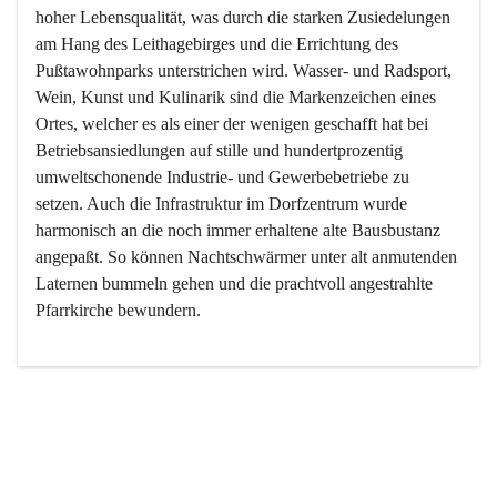
hoher Lebensqualität, was durch die starken Zusiedelungen 
am Hang des Leithagebirges und die Errichtung des 
Pußtawohnparks unterstrichen wird. Wasser- und Radsport, 
Wein, Kunst und Kulinarik sind die Markenzeichen eines 
Ortes, welcher es als einer der wenigen geschafft hat bei 
Betriebsansiedlungen auf stille und hundertprozentig 
umweltschonende Industrie- und Gewerbebetriebe zu 
setzen. Auch die Infrastruktur im Dorfzentrum wurde 
harmonisch an die noch immer erhaltene alte Bausbustanz 
angepaßt. So können Nachtschwärmer unter alt anmutenden 
Laternen bummeln gehen und die prachtvoll angestrahlte 
Pfarrkirche bewundern.

Der Weinbau dominert heute nicht mehr, ist aber integrativer 
Bestandteil der Kultur des Ortes, da man hier schon lange 
von Massenweinbau auf Qualitätsweinbau umgestellt hat. 
So ist es auch nicht verwunderlich, dass eines der historisch 
wertvollsten Gebäude die Ortsvinothek beherbergt und dass 
der Kellering ein beliebtes Ziel darstellt.
