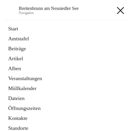
Breitenbrunn am Neusiedler See
Navigation
Breitenbrunn am Neusiedler See
Start
Amtstafel
Formulare
Beiträge
18 Schnellzugriffe
Artikel
Gemeindeservice
7 Schnellzugriffe
Alben
Veranstaltungen
+7
Müllkalender
Dateien
Öffnungszeiten
Kontakte
Hauptadresse
Standorte