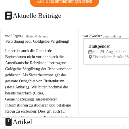
Alle Bekanntmachungen sehen
Aktuelle Beiträge
B
B
vor 3 Tagen
vor 2 Wochen
Amtliche Mitteilung
Veranstaltung
r
r
Verordnung betr. Goldgelbe Vergilbung!
e
e
Blutspenden
Leider ist auch die Gemeinde 
i
i
Sa., 29. Aug., 07:00 -
t
t
Breitenbrunn nicht vor der durch die 
e
e
Amerikanische Rebzikade übertragene 
n
n
Goldgelbe Vergilbung der Rebe verschont 
b
b
geblieben. Als Sicherheitszone gilt das 
r
r
gesamte Ortsgebiet von Breitenbrunn 
u
u
(siehe Anhang). Wir bitten nochmal die 
n
n
n
n
bereits mehrfach (Cities, 
a
a
Gemeindezeitung) ausgesendeten 
m
m
Informationen zu studieren und befallene 
N
N
Reben zu entfernen. Dies gilt auch für 
e
e
einzelne Reben. Gemäß Burgenländischen 
u
u
Artikel
Weinbaugesetz sind nicht gepflegte oder 
s
s