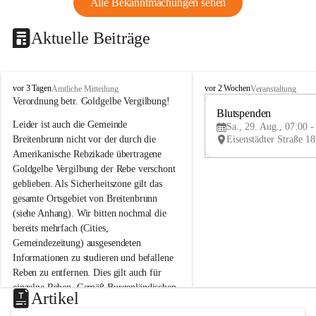
Alle Bekanntmachungen sehen
Aktuelle Beiträge
B
B
vor 3 Tagen
vor 2 Wochen
Amtliche Mitteilung
Veranstaltung
r
r
Verordnung betr. Goldgelbe Vergilbung!
e
e
Blutspenden
Leider ist auch die Gemeinde 
i
i
Sa., 29. Aug., 07:00 -
t
t
Breitenbrunn nicht vor der durch die 
e
e
Amerikanische Rebzikade übertragene 
n
n
Goldgelbe Vergilbung der Rebe verschont 
b
b
geblieben. Als Sicherheitszone gilt das 
r
r
gesamte Ortsgebiet von Breitenbrunn 
u
u
(siehe Anhang). Wir bitten nochmal die 
n
n
n
n
bereits mehrfach (Cities, 
a
a
Gemeindezeitung) ausgesendeten 
m
m
Informationen zu studieren und befallene 
N
N
Reben zu entfernen. Dies gilt auch für 
e
e
einzelne Reben. Gemäß Burgenländischen 
u
u
Artikel
Weinbaugesetz sind nicht gepflegte oder 
s
s