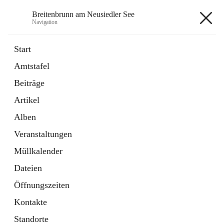
Breitenbrunn am Neusiedler See
Navigation
Breitenbrunn am Neusiedler See
Start
Amtstafel
Formulare
Beiträge
18 Schnellzugriffe
Artikel
Gemeindeservice
7 Schnellzugriffe
Alben
Veranstaltungen
+7
Müllkalender
Dateien
Öffnungszeiten
Kontakte
Hauptadresse
Standorte