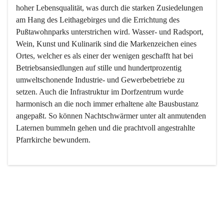
hoher Lebensqualität, was durch die starken Zusiedelungen 
am Hang des Leithagebirges und die Errichtung des 
Pußtawohnparks unterstrichen wird. Wasser- und Radsport, 
Wein, Kunst und Kulinarik sind die Markenzeichen eines 
Ortes, welcher es als einer der wenigen geschafft hat bei 
Betriebsansiedlungen auf stille und hundertprozentig 
umweltschonende Industrie- und Gewerbebetriebe zu 
setzen. Auch die Infrastruktur im Dorfzentrum wurde 
harmonisch an die noch immer erhaltene alte Bausbustanz 
angepaßt. So können Nachtschwärmer unter alt anmutenden 
Laternen bummeln gehen und die prachtvoll angestrahlte 
Pfarrkirche bewundern.

Der Weinbau dominert heute nicht mehr, ist aber integrativer 
Bestandteil der Kultur des Ortes, da man hier schon lange 
von Massenweinbau auf Qualitätsweinbau umgestellt hat. 
So ist es auch nicht verwunderlich, dass eines der historisch 
wertvollsten Gebäude die Ortsvinothek beherbergt und dass 
der Kellering ein beliebtes Ziel darstellt.
