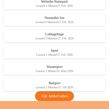
i
i
unzulässige Weingärten zu roden! Bitte 
Welterbe-Naturpark
e
e
helfen wir zusammen um unsere Winzer 
Lesezeit 1 Minute
•
27. Feb. 2026
d
d
vor den prognostizierten Ernteausfällen 
l
l
und den daraus folgenden wirtschaftlichen 
e
e
Neusiedler See
Schäden zu bewahren.
r
r
Lesezeit 6 Minuten
•
27. Feb. 2026
S
S
Verordnungen
e
e
Leithagebirge
04.08.2026
e
e
Lesezeit 3 Minuten
•
27. Feb. 2026
Maßnahmen zur Bekämpfung
der Goldgelben Vergilbung der
Sport
Rebe und der Amerikanischen
Lesezeit 1 Minute
•
27. Feb. 2026
Rebzikade
Anhang VBl. EU Nr. 18
Wassersport
_2026
Lesezeit 1 Minute
•
26. März 2026
1 Seite
•
1,4 MB
Radsport
VBl. EU Nr. 18_2026
Lesezeit 3 Minuten
•
27. Juli 2026
2 Seiten
•
2,1 MB
Alle Artikel sehen