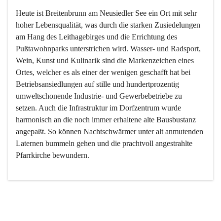
Heute ist Breitenbrunn am Neusiedler See ein Ort mit sehr 
hoher Lebensqualität, was durch die starken Zusiedelungen 
am Hang des Leithagebirges und die Errichtung des 
Pußtawohnparks unterstrichen wird. Wasser- und Radsport, 
Wein, Kunst und Kulinarik sind die Markenzeichen eines 
Ortes, welcher es als einer der wenigen geschafft hat bei 
Betriebsansiedlungen auf stille und hundertprozentig 
umweltschonende Industrie- und Gewerbebetriebe zu 
setzen. Auch die Infrastruktur im Dorfzentrum wurde 
harmonisch an die noch immer erhaltene alte Bausbustanz 
angepaßt. So können Nachtschwärmer unter alt anmutenden 
Laternen bummeln gehen und die prachtvoll angestrahlte 
Pfarrkirche bewundern.

Der Weinbau dominert heute nicht mehr, ist aber integrativer 
Bestandteil der Kultur des Ortes, da man hier schon lange 
von Massenweinbau auf Qualitätsweinbau umgestellt hat. 
So ist es auch nicht verwunderlich, dass eines der historisch 