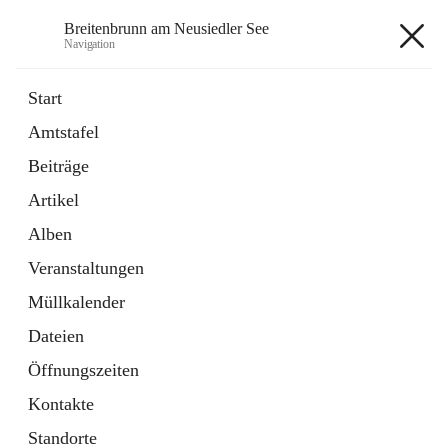
Breitenbrunn am Neusiedler See
Navigation
Breitenbrunn am Neusiedler See
Start
Amtstafel
Formulare
Beiträge
18 Schnellzugriffe
Artikel
Gemeindeservice
7 Schnellzugriffe
Alben
Veranstaltungen
+7
Müllkalender
Dateien
Öffnungszeiten
Kontakte
Hauptadresse
Standorte