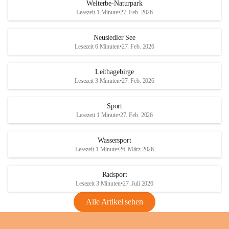
i
i
unzulässige Weingärten zu roden! Bitte 
Welterbe-Naturpark
e
e
helfen wir zusammen um unsere Winzer 
Lesezeit 1 Minute
•
27. Feb. 2026
d
d
vor den prognostizierten Ernteausfällen 
l
l
und den daraus folgenden wirtschaftlichen 
e
e
Neusiedler See
Schäden zu bewahren.
r
r
Lesezeit 6 Minuten
•
27. Feb. 2026
S
S
Verordnungen
e
e
Leithagebirge
04.08.2026
e
e
Lesezeit 3 Minuten
•
27. Feb. 2026
Maßnahmen zur Bekämpfung
der Goldgelben Vergilbung der
Sport
Rebe und der Amerikanischen
Lesezeit 1 Minute
•
27. Feb. 2026
Rebzikade
Anhang VBl. EU Nr. 18
Wassersport
_2026
Lesezeit 1 Minute
•
26. März 2026
1 Seite
•
1,4 MB
Radsport
VBl. EU Nr. 18_2026
Lesezeit 3 Minuten
•
27. Juli 2026
2 Seiten
•
2,1 MB
Alle Artikel sehen