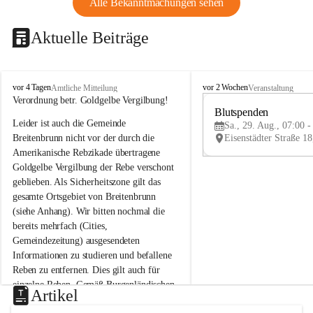
Alle Bekanntmachungen sehen
Aktuelle Beiträge
B
B
vor 4 Tagen
vor 2 Wochen
Amtliche Mitteilung
Veranstaltung
r
r
Verordnung betr. Goldgelbe Vergilbung!
e
e
Blutspenden
Leider ist auch die Gemeinde 
i
i
Sa., 29. Aug., 07:00 -
t
t
Breitenbrunn nicht vor der durch die 
e
e
Amerikanische Rebzikade übertragene 
n
n
Goldgelbe Vergilbung der Rebe verschont 
b
b
geblieben. Als Sicherheitszone gilt das 
r
r
gesamte Ortsgebiet von Breitenbrunn 
u
u
(siehe Anhang). Wir bitten nochmal die 
n
n
n
n
bereits mehrfach (Cities, 
a
a
Gemeindezeitung) ausgesendeten 
m
m
Informationen zu studieren und befallene 
N
N
Reben zu entfernen. Dies gilt auch für 
e
e
einzelne Reben. Gemäß Burgenländischen 
u
u
Artikel
Weinbaugesetz sind nicht gepflegte oder 
s
s