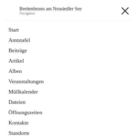
Breitenbrunn am Neusiedler See
Navigation
Breitenbrunn am Neusiedler See
Start
Amtstafel
Formulare
Beiträge
18 Schnellzugriffe
Artikel
Gemeindeservice
7 Schnellzugriffe
Alben
Veranstaltungen
+7
Müllkalender
Dateien
Öffnungszeiten
Kontakte
Hauptadresse
Standorte