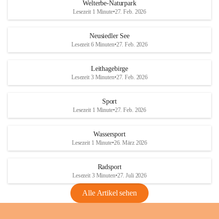
i
i
unzulässige Weingärten zu roden! Bitte 
Welterbe-Naturpark
e
e
helfen wir zusammen um unsere Winzer 
Lesezeit 1 Minute
•
27. Feb. 2026
d
d
vor den prognostizierten Ernteausfällen 
l
l
und den daraus folgenden wirtschaftlichen 
e
e
Neusiedler See
Schäden zu bewahren.
r
r
Lesezeit 6 Minuten
•
27. Feb. 2026
S
S
Verordnungen
e
e
Leithagebirge
04.08.2026
e
e
Lesezeit 3 Minuten
•
27. Feb. 2026
Maßnahmen zur Bekämpfung
der Goldgelben Vergilbung der
Sport
Rebe und der Amerikanischen
Lesezeit 1 Minute
•
27. Feb. 2026
Rebzikade
Anhang VBl. EU Nr. 18
Wassersport
_2026
Lesezeit 1 Minute
•
26. März 2026
1 Seite
•
1,4 MB
Radsport
VBl. EU Nr. 18_2026
Lesezeit 3 Minuten
•
27. Juli 2026
2 Seiten
•
2,1 MB
Alle Artikel sehen