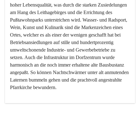
hoher Lebensqualität, was durch die starken Zusiedelungen 
am Hang des Leithagebirges und die Errichtung des 
Pußtawohnparks unterstrichen wird. Wasser- und Radsport, 
Wein, Kunst und Kulinarik sind die Markenzeichen eines 
Ortes, welcher es als einer der wenigen geschafft hat bei 
Betriebsansiedlungen auf stille und hundertprozentig 
umweltschonende Industrie- und Gewerbebetriebe zu 
setzen. Auch die Infrastruktur im Dorfzentrum wurde 
harmonisch an die noch immer erhaltene alte Bausbustanz 
angepaßt. So können Nachtschwärmer unter alt anmutenden 
Laternen bummeln gehen und die prachtvoll angestrahlte 
Pfarrkirche bewundern.

Der Weinbau dominert heute nicht mehr, ist aber integrativer 
Bestandteil der Kultur des Ortes, da man hier schon lange 
von Massenweinbau auf Qualitätsweinbau umgestellt hat. 
So ist es auch nicht verwunderlich, dass eines der historisch 
wertvollsten Gebäude die Ortsvinothek beherbergt und dass 
der Kellering ein beliebtes Ziel darstellt.
