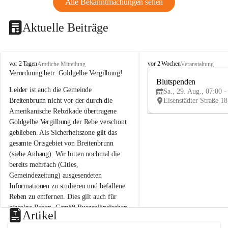
Alle Bekanntmachungen sehen
Aktuelle Beiträge
B
B
vor 2 Tagen
vor 2 Wochen
Amtliche Mitteilung
Veranstaltung
r
r
Verordnung betr. Goldgelbe Vergilbung!
e
e
Blutspenden
Leider ist auch die Gemeinde 
i
i
Sa., 29. Aug., 07:00 -
t
t
Breitenbrunn nicht vor der durch die 
e
e
Amerikanische Rebzikade übertragene 
n
n
Goldgelbe Vergilbung der Rebe verschont 
b
b
geblieben. Als Sicherheitszone gilt das 
r
r
gesamte Ortsgebiet von Breitenbrunn 
u
u
(siehe Anhang). Wir bitten nochmal die 
n
n
n
n
bereits mehrfach (Cities, 
a
a
Gemeindezeitung) ausgesendeten 
m
m
Informationen zu studieren und befallene 
N
N
Reben zu entfernen. Dies gilt auch für 
e
e
einzelne Reben. Gemäß Burgenländischen 
u
u
Artikel
Weinbaugesetz sind nicht gepflegte oder 
s
s