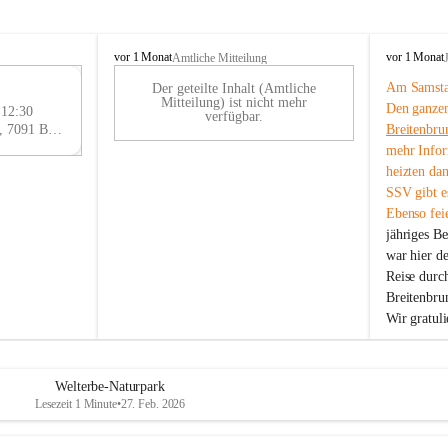
B
B
vor 1 Monat
vor 1 Monat
Amtliche Mitteilung
r
r
Am Samstag
Der geteilte Inhalt (Amtliche
e
e
29
Mitteilung) ist nicht mehr
Den ganzen
i
i
 12:30
AU
verfügbar.
t
t
Eisenstädter Straße 18, 7091 Breitenbrunn am Neusiedler See, AUT
Breitenbru
G
e
e
mehr Infor
n
n
heizten da
b
b
SSV gibt es
r
r
Ebenso feie
u
u
jähriges B
n
n
n
n
war hier d
a
a
Reise durc
m
m
Breitenbrun
N
N
Wir gratul
e
e
u
u
s
s
i
i
Welterbe-Naturpark
e
e
Lesezeit 1 Minute
•
27. Feb. 2026
d
d
l
l