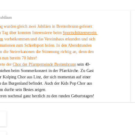
Jubiläum
 wurden gleich zwei Jubiläen in Breitenbrunn gefeiert: 
 Tag über konnten Interessierte beim 
Sportschützenverein 
nn
 vorbeikommen und das Vereinshaus erkunden und sich 
mationen zum Schießsport holen. In den Abendstunden 
nn die Steirerkanonen die Stimmung richtig an, denn den 
 nun bereits 70 Jahre!
rte der 
Chor der Pfarrgemeinde Breitenbrunn
 sein 40-
estehen beim Sommerkonzert in der Pfarrkirche. Zu Gast 
er Kolping Chor aus Linz, der sich momentan auf einer 
h das Burgenland befindet. Auch der Kids Pop Chor aus 
n durfte sein Bestes zeigen.
ieren nochmal ganz herzlich zu den runden Geburtstagen!