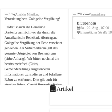
B
B
vor 1 Tag
vor 2 Wochen
Amtliche Mitteilung
Veranstaltung
r
r
Verordnung betr. Goldgelbe Vergilbung!
e
e
Blutspenden
Leider ist auch die Gemeinde 
i
i
Sa., 29. Aug., 07:00 -
t
t
Breitenbrunn nicht vor der durch die 
e
e
Amerikanische Rebzikade übertragene 
n
n
Goldgelbe Vergilbung der Rebe verschont 
b
b
geblieben. Als Sicherheitszone gilt das 
r
r
gesamte Ortsgebiet von Breitenbrunn 
u
u
(siehe Anhang). Wir bitten nochmal die 
n
n
n
n
bereits mehrfach (Cities, 
a
a
Gemeindezeitung) ausgesendeten 
m
m
Informationen zu studieren und befallene 
N
N
Reben zu entfernen. Dies gilt auch für 
e
e
einzelne Reben. Gemäß Burgenländischen 
u
u
Artikel
Weinbaugesetz sind nicht gepflegte oder 
s
s
i
i
unzulässige Weingärten zu roden! Bitte 
e
e
helfen wir zusammen um unsere Winzer 
d
d
vor den prognostizierten Ernteausfällen 
l
l
und den daraus folgenden wirtschaftlichen 