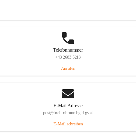
Eisenstädterstraße 18, 7091 Breitenbrunn am Neusiedler See, AUT
Auf Karte ansehen
Telefonnummer
+43 2683 5213
Anrufen
E-Mail Adresse
post@breitenbrunn.bgld.gv.at
E-Mail schreiben