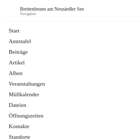
Breitenbrunn am Neusiedler See
Navigation
Start
Amtstafel
Formulare
Beiträge
18 Schnellzugriffe
Artikel
Gemeindeservice
7 Schnellzugriffe
Alben
Veranstaltungen
Müllkalender
Dateien
Öffnungszeiten
Kontakte
Standorte