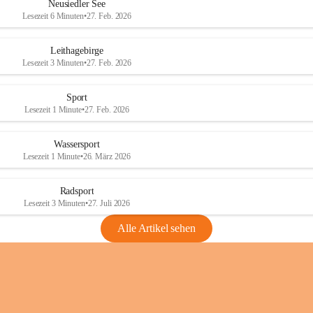
e
e
Neusiedler See
r
r
Lesezeit 6 Minuten
•
27. Feb. 2026
S
S
e
e
Leithagebirge
e
e
Lesezeit 3 Minuten
•
27. Feb. 2026
Sport
Lesezeit 1 Minute
•
27. Feb. 2026
Wassersport
Lesezeit 1 Minute
•
26. März 2026
Radsport
Lesezeit 3 Minuten
•
27. Juli 2026
Alle Artikel sehen