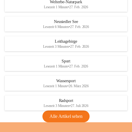
i
i
unzulässige Weingärten zu roden! Bitte 
Welterbe-Naturpark
e
e
helfen wir zusammen um unsere Winzer 
Lesezeit 1 Minute
•
27. Feb. 2026
d
d
vor den prognostizierten Ernteausfällen 
l
l
und den daraus folgenden wirtschaftlichen 
e
e
Neusiedler See
Schäden zu bewahren.
r
r
Lesezeit 6 Minuten
•
27. Feb. 2026
S
S
Verordnungen
e
e
Leithagebirge
04.08.2026
e
e
Lesezeit 3 Minuten
•
27. Feb. 2026
Maßnahmen zur Bekämpfung
der Goldgelben Vergilbung der
Sport
Rebe und der Amerikanischen
Lesezeit 1 Minute
•
27. Feb. 2026
Rebzikade
Anhang VBl. EU Nr. 18
Wassersport
_2026
Lesezeit 1 Minute
•
26. März 2026
1 Seite
•
1,4 MB
Radsport
VBl. EU Nr. 18_2026
Lesezeit 3 Minuten
•
27. Juli 2026
2 Seiten
•
2,1 MB
Alle Artikel sehen