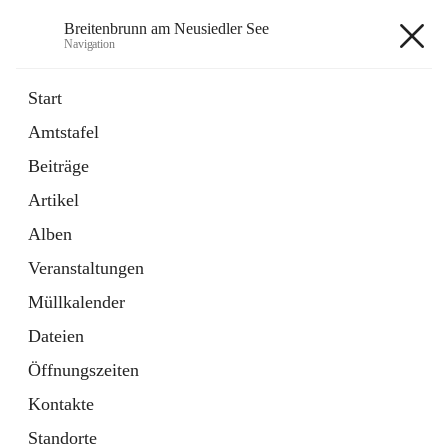
Breitenbrunn am Neusiedler See
Navigation
Breitenbrunn am Neusiedler See
Start
Amtstafel
Formulare
Beiträge
18 Schnellzugriffe
Artikel
Gemeindeservice
7 Schnellzugriffe
Alben
Veranstaltungen
+7
Müllkalender
Dateien
Öffnungszeiten
Kontakte
Hauptadresse
Standorte