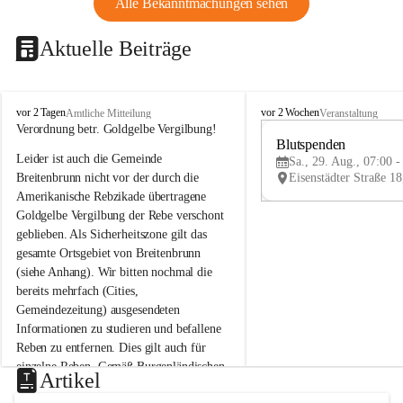
Alle Bekanntmachungen sehen
Aktuelle Beiträge
B
B
vor 2 Tagen
vor 2 Wochen
Amtliche Mitteilung
Veranstaltung
r
r
Verordnung betr. Goldgelbe Vergilbung!
e
e
Blutspenden
Leider ist auch die Gemeinde 
i
i
Sa., 29. Aug., 07:00 -
t
t
Breitenbrunn nicht vor der durch die 
e
e
Amerikanische Rebzikade übertragene 
n
n
Goldgelbe Vergilbung der Rebe verschont 
b
b
geblieben. Als Sicherheitszone gilt das 
r
r
gesamte Ortsgebiet von Breitenbrunn 
u
u
(siehe Anhang). Wir bitten nochmal die 
n
n
n
n
bereits mehrfach (Cities, 
a
a
Gemeindezeitung) ausgesendeten 
m
m
Informationen zu studieren und befallene 
N
N
Reben zu entfernen. Dies gilt auch für 
e
e
einzelne Reben. Gemäß Burgenländischen 
u
u
Artikel
Weinbaugesetz sind nicht gepflegte oder 
s
s