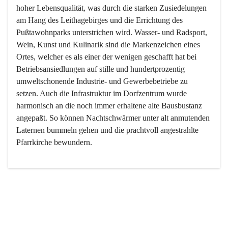
hoher Lebensqualität, was durch die starken Zusiedelungen 
am Hang des Leithagebirges und die Errichtung des 
Pußtawohnparks unterstrichen wird. Wasser- und Radsport, 
Wein, Kunst und Kulinarik sind die Markenzeichen eines 
Ortes, welcher es als einer der wenigen geschafft hat bei 
Betriebsansiedlungen auf stille und hundertprozentig 
umweltschonende Industrie- und Gewerbebetriebe zu 
setzen. Auch die Infrastruktur im Dorfzentrum wurde 
harmonisch an die noch immer erhaltene alte Bausbustanz 
angepaßt. So können Nachtschwärmer unter alt anmutenden 
Laternen bummeln gehen und die prachtvoll angestrahlte 
Pfarrkirche bewundern.

Der Weinbau dominert heute nicht mehr, ist aber integrativer 
Bestandteil der Kultur des Ortes, da man hier schon lange 
von Massenweinbau auf Qualitätsweinbau umgestellt hat. 
So ist es auch nicht verwunderlich, dass eines der historisch 
wertvollsten Gebäude die Ortsvinothek beherbergt und dass 
der Kellering ein beliebtes Ziel darstellt.
