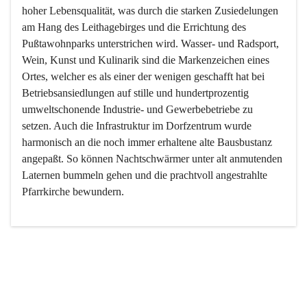
hoher Lebensqualität, was durch die starken Zusiedelungen 
am Hang des Leithagebirges und die Errichtung des 
Pußtawohnparks unterstrichen wird. Wasser- und Radsport, 
Wein, Kunst und Kulinarik sind die Markenzeichen eines 
Ortes, welcher es als einer der wenigen geschafft hat bei 
Betriebsansiedlungen auf stille und hundertprozentig 
umweltschonende Industrie- und Gewerbebetriebe zu 
setzen. Auch die Infrastruktur im Dorfzentrum wurde 
harmonisch an die noch immer erhaltene alte Bausbustanz 
angepaßt. So können Nachtschwärmer unter alt anmutenden 
Laternen bummeln gehen und die prachtvoll angestrahlte 
Pfarrkirche bewundern.

Der Weinbau dominert heute nicht mehr, ist aber integrativer 
Bestandteil der Kultur des Ortes, da man hier schon lange 
von Massenweinbau auf Qualitätsweinbau umgestellt hat. 
So ist es auch nicht verwunderlich, dass eines der historisch 
wertvollsten Gebäude die Ortsvinothek beherbergt und dass 
der Kellering ein beliebtes Ziel darstellt.
