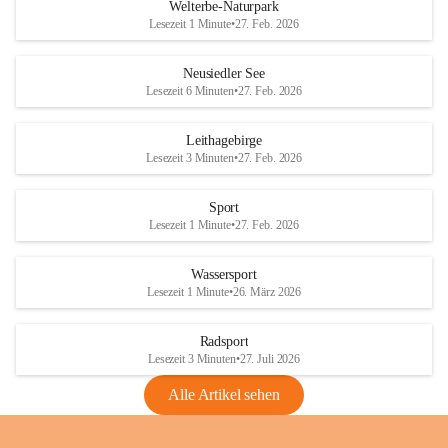
i
i
unzulässige Weingärten zu roden! Bitte 
Welterbe-Naturpark
e
e
helfen wir zusammen um unsere Winzer 
Lesezeit 1 Minute
•
27. Feb. 2026
d
d
vor den prognostizierten Ernteausfällen 
l
l
und den daraus folgenden wirtschaftlichen 
e
e
Neusiedler See
Schäden zu bewahren.
r
r
Lesezeit 6 Minuten
•
27. Feb. 2026
S
S
Verordnungen
e
e
Leithagebirge
04.08.2026
e
e
Lesezeit 3 Minuten
•
27. Feb. 2026
Maßnahmen zur Bekämpfung
der Goldgelben Vergilbung der
Sport
Rebe und der Amerikanischen
Lesezeit 1 Minute
•
27. Feb. 2026
Rebzikade
Anhang VBl. EU Nr. 18
Wassersport
_2026
Lesezeit 1 Minute
•
26. März 2026
1 Seite
•
1,4 MB
Radsport
VBl. EU Nr. 18_2026
Lesezeit 3 Minuten
•
27. Juli 2026
2 Seiten
•
2,1 MB
Alle Artikel sehen