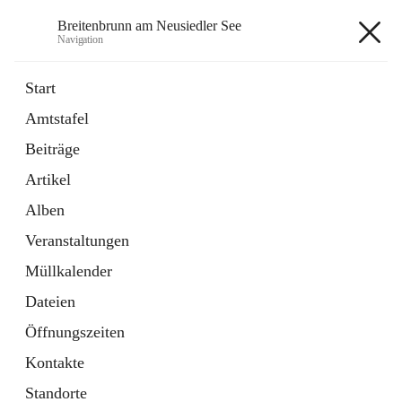
Breitenbrunn am Neusiedler See
Navigation
Breitenbrunn am Neusiedler See
Start
Amtstafel
Formulare
Beiträge
18 Schnellzugriffe
Artikel
Gemeindeservice
7 Schnellzugriffe
Alben
Veranstaltungen
+7
Müllkalender
Dateien
Öffnungszeiten
Kontakte
Hauptadresse
Standorte