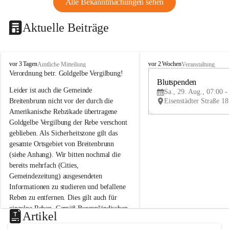
Alle Bekanntmachungen sehen
Aktuelle Beiträge
B
B
vor 3 Tagen
vor 2 Wochen
Amtliche Mitteilung
Veranstaltung
r
r
Verordnung betr. Goldgelbe Vergilbung!
e
e
Blutspenden
Leider ist auch die Gemeinde 
i
i
Sa., 29. Aug., 07:00 -
t
t
Breitenbrunn nicht vor der durch die 
e
e
Amerikanische Rebzikade übertragene 
n
n
Goldgelbe Vergilbung der Rebe verschont 
b
b
geblieben. Als Sicherheitszone gilt das 
r
r
gesamte Ortsgebiet von Breitenbrunn 
u
u
(siehe Anhang). Wir bitten nochmal die 
n
n
n
n
bereits mehrfach (Cities, 
a
a
Gemeindezeitung) ausgesendeten 
m
m
Informationen zu studieren und befallene 
N
N
Reben zu entfernen. Dies gilt auch für 
e
e
einzelne Reben. Gemäß Burgenländischen 
u
u
Artikel
Weinbaugesetz sind nicht gepflegte oder 
s
s