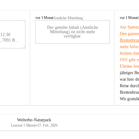
B
B
vor 1 Monat
vor 1 Monat
Amtliche Mitteilung
r
r
Am Samstag
Der geteilte Inhalt (Amtliche
e
e
29
Mitteilung) ist nicht mehr
Den ganzen
i
i
 12:30
AU
verfügbar.
t
t
Eisenstädter Straße 18, 7091 Breitenbrunn am Neusiedler See, AUT
Breitenbru
G
e
e
mehr Infor
n
n
heizten da
b
b
SSV gibt es
r
r
Ebenso feie
u
u
jähriges B
n
n
n
n
war hier d
a
a
Reise durc
m
m
Breitenbrun
N
N
Wir gratul
e
e
u
u
s
s
i
i
Welterbe-Naturpark
e
e
Lesezeit 1 Minute
•
27. Feb. 2026
d
d
l
l