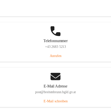
Eisenstädterstraße 18, 7091 Breitenbrunn am Neusiedler See, AUT
Auf Karte ansehen
Telefonnummer
+43 2683 5213
Anrufen
E-Mail Adresse
post@breitenbrunn.bgld.gv.at
E-Mail schreiben