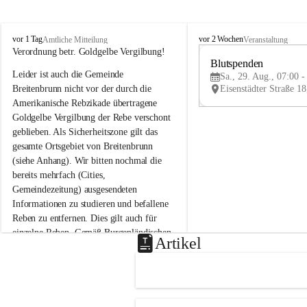
B
B
vor 1 Tag
vor 2 Wochen
Amtliche Mitteilung
Veranstaltung
r
r
Verordnung betr. Goldgelbe Vergilbung!
e
e
Blutspenden
Leider ist auch die Gemeinde 
i
i
Sa., 29. Aug., 07:00 -
t
t
Breitenbrunn nicht vor der durch die 
e
e
Amerikanische Rebzikade übertragene 
n
n
Goldgelbe Vergilbung der Rebe verschont 
b
b
geblieben. Als Sicherheitszone gilt das 
r
r
gesamte Ortsgebiet von Breitenbrunn 
u
u
(siehe Anhang). Wir bitten nochmal die 
n
n
n
n
bereits mehrfach (Cities, 
a
a
Gemeindezeitung) ausgesendeten 
m
m
Informationen zu studieren und befallene 
N
N
Reben zu entfernen. Dies gilt auch für 
e
e
einzelne Reben. Gemäß Burgenländischen 
u
u
Artikel
Weinbaugesetz sind nicht gepflegte oder 
s
s
i
i
unzulässige Weingärten zu roden! Bitte 
e
e
helfen wir zusammen um unsere Winzer 
d
d
vor den prognostizierten Ernteausfällen 
l
l
und den daraus folgenden wirtschaftlichen 