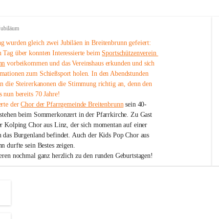
Jubiläum
 wurden gleich zwei Jubiläen in Breitenbrunn gefeiert: 
 Tag über konnten Interessierte beim 
Sportschützenverein 
nn
 vorbeikommen und das Vereinshaus erkunden und sich 
mationen zum Schießsport holen. In den Abendstunden 
nn die Steirerkanonen die Stimmung richtig an, denn den 
 nun bereits 70 Jahre!
rte der 
Chor der Pfarrgemeinde Breitenbrunn
 sein 40-
estehen beim Sommerkonzert in der Pfarrkirche. Zu Gast 
er Kolping Chor aus Linz, der sich momentan auf einer 
h das Burgenland befindet. Auch der Kids Pop Chor aus 
n durfte sein Bestes zeigen.
ieren nochmal ganz herzlich zu den runden Geburtstagen!