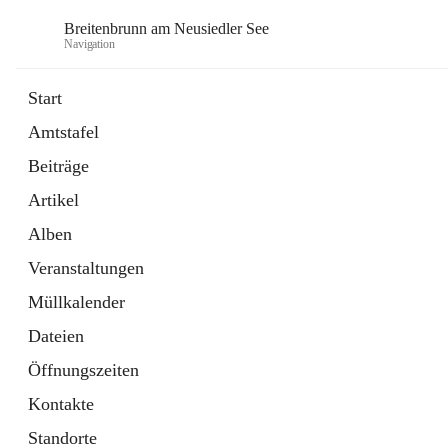
Breitenbrunn am Neusiedler See
Navigation
Start
Amtstafel
Formulare
Beiträge
18 Schnellzugriffe
Artikel
Gemeindeservice
7 Schnellzugriffe
Alben
Veranstaltungen
Müllkalender
Dateien
Öffnungszeiten
Kontakte
Standorte