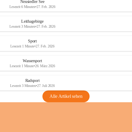
e
e
Neusiedler See
r
r
Lesezeit 6 Minuten
•
27. Feb. 2026
S
S
e
e
Leithagebirge
e
e
Lesezeit 3 Minuten
•
27. Feb. 2026
Sport
Lesezeit 1 Minute
•
27. Feb. 2026
Wassersport
Lesezeit 1 Minute
•
26. März 2026
Radsport
Lesezeit 3 Minuten
•
27. Juli 2026
Alle Artikel sehen