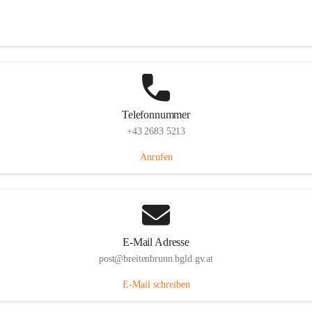
Eisenstädterstraße 18, 7091 Breitenbrunn am Neusiedler See, AUT
Auf Karte ansehen
Telefonnummer
+43 2683 5213
Anrufen
E-Mail Adresse
post@breitenbrunn.bgld.gv.at
E-Mail schreiben