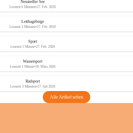
e
e
Neusiedler See
r
r
Lesezeit 6 Minuten
•
27. Feb. 2026
S
S
e
e
Leithagebirge
e
e
Lesezeit 3 Minuten
•
27. Feb. 2026
Sport
Lesezeit 1 Minute
•
27. Feb. 2026
Wassersport
Lesezeit 1 Minute
•
26. März 2026
Radsport
Lesezeit 3 Minuten
•
27. Juli 2026
Alle Artikel sehen