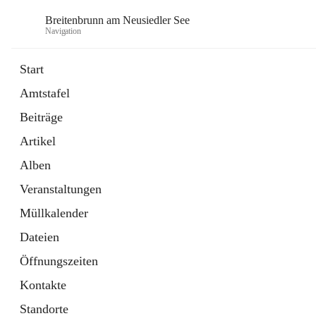
Breitenbrunn am Neusiedler See
Navigation
Start
Amtstafel
Formulare
Beiträge
18 Schnellzugriffe
Artikel
Gemeindeservice
7 Schnellzugriffe
Alben
Veranstaltungen
Müllkalender
Dateien
Öffnungszeiten
Kontakte
Standorte