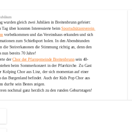
Jubiläum
 wurden gleich zwei Jubiläen in Breitenbrunn gefeiert: 
 Tag über konnten Interessierte beim 
Sportschützenverein 
nn
 vorbeikommen und das Vereinshaus erkunden und sich 
mationen zum Schießsport holen. In den Abendstunden 
nn die Steirerkanonen die Stimmung richtig an, denn den 
 nun bereits 70 Jahre!
rte der 
Chor der Pfarrgemeinde Breitenbrunn
 sein 40-
estehen beim Sommerkonzert in der Pfarrkirche. Zu Gast 
er Kolping Chor aus Linz, der sich momentan auf einer 
h das Burgenland befindet. Auch der Kids Pop Chor aus 
n durfte sein Bestes zeigen.
ieren nochmal ganz herzlich zu den runden Geburtstagen!