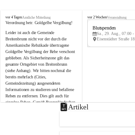
B
B
vor 4 Tagen
vor 2 Wochen
Amtliche Mitteilung
Veranstaltung
r
r
Verordnung betr. Goldgelbe Vergilbung!
e
e
Blutspenden
Leider ist auch die Gemeinde 
i
i
Sa., 29. Aug., 07:00 -
t
t
Breitenbrunn nicht vor der durch die 
e
e
Amerikanische Rebzikade übertragene 
n
n
Goldgelbe Vergilbung der Rebe verschont 
b
b
geblieben. Als Sicherheitszone gilt das 
r
r
gesamte Ortsgebiet von Breitenbrunn 
u
u
(siehe Anhang). Wir bitten nochmal die 
n
n
n
n
bereits mehrfach (Cities, 
a
a
Gemeindezeitung) ausgesendeten 
m
m
Informationen zu studieren und befallene 
N
N
Reben zu entfernen. Dies gilt auch für 
e
e
einzelne Reben. Gemäß Burgenländischen 
u
u
Artikel
Weinbaugesetz sind nicht gepflegte oder 
s
s
i
i
unzulässige Weingärten zu roden! Bitte 
e
e
helfen wir zusammen um unsere Winzer 
d
d
vor den prognostizierten Ernteausfällen 
l
l
und den daraus folgenden wirtschaftlichen 