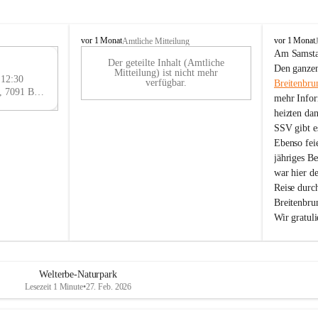
B
B
vor 1 Monat
vor 1 Monat
Amtliche Mitteilung
r
r
Am Samstag
Der geteilte Inhalt (Amtliche
e
e
29
Den ganzen
Mitteilung) ist nicht mehr
i
i
 12:30
AU
verfügbar.
Breitenbru
t
t
Eisenstädter Straße 18, 7091 Breitenbrunn am Neusiedler See, AUT
G
mehr Infor
e
e
heizten da
n
n
SSV gibt es
b
b
r
r
Ebenso feie
u
u
jähriges B
n
n
war hier d
n
n
Reise durc
a
a
Breitenbrun
m
m
Wir gratul
N
N
e
e
u
u
s
s
i
i
Welterbe-Naturpark
e
e
Lesezeit 1 Minute
•
27. Feb. 2026
d
d
l
l