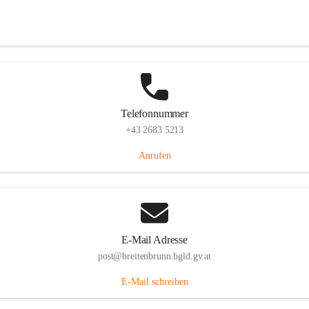
Eisenstädterstraße 18, 7091 Breitenbrunn am Neusiedler See, AUT
Auf Karte ansehen
Telefonnummer
+43 2683 5213
Anrufen
E-Mail Adresse
post@breitenbrunn.bgld.gv.at
E-Mail schreiben