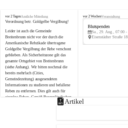
B
B
vor 2 Tagen
vor 2 Wochen
Amtliche Mitteilung
Veranstaltung
r
r
Verordnung betr. Goldgelbe Vergilbung!
e
e
Blutspenden
Leider ist auch die Gemeinde 
i
i
Sa., 29. Aug., 07:00 -
t
t
Breitenbrunn nicht vor der durch die 
e
e
Amerikanische Rebzikade übertragene 
n
n
Goldgelbe Vergilbung der Rebe verschont 
b
b
geblieben. Als Sicherheitszone gilt das 
r
r
gesamte Ortsgebiet von Breitenbrunn 
u
u
(siehe Anhang). Wir bitten nochmal die 
n
n
n
n
bereits mehrfach (Cities, 
a
a
Gemeindezeitung) ausgesendeten 
m
m
Informationen zu studieren und befallene 
N
N
Reben zu entfernen. Dies gilt auch für 
e
e
einzelne Reben. Gemäß Burgenländischen 
u
u
Artikel
Weinbaugesetz sind nicht gepflegte oder 
s
s
i
i
unzulässige Weingärten zu roden! Bitte 
e
e
helfen wir zusammen um unsere Winzer 
d
d
vor den prognostizierten Ernteausfällen 
l
l
und den daraus folgenden wirtschaftlichen 