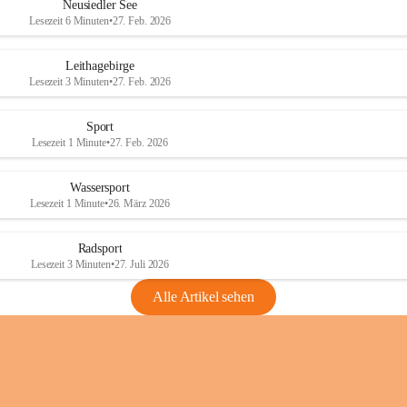
e
e
Neusiedler See
r
r
Lesezeit 6 Minuten
•
27. Feb. 2026
S
S
e
e
Leithagebirge
e
e
Lesezeit 3 Minuten
•
27. Feb. 2026
Sport
Lesezeit 1 Minute
•
27. Feb. 2026
Wassersport
Lesezeit 1 Minute
•
26. März 2026
Radsport
Lesezeit 3 Minuten
•
27. Juli 2026
Alle Artikel sehen