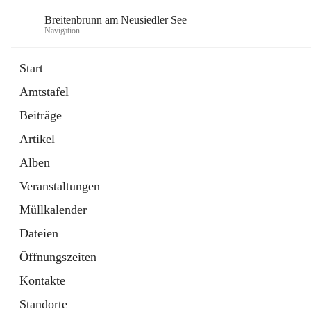
Breitenbrunn am Neusiedler See
Navigation
Start
Amtstafel
Formulare
Beiträge
18 Schnellzugriffe
Artikel
Gemeindeservice
7 Schnellzugriffe
Alben
Veranstaltungen
Müllkalender
Dateien
Öffnungszeiten
Kontakte
Standorte