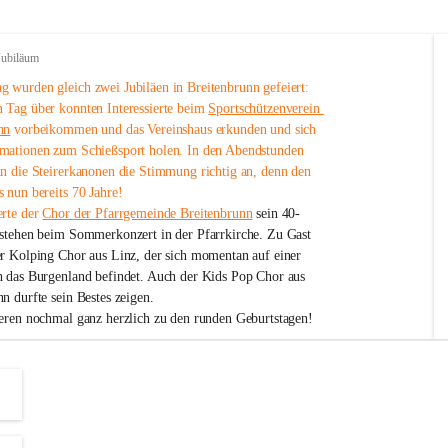
Jubiläum
 wurden gleich zwei Jubiläen in Breitenbrunn gefeiert: 
 Tag über konnten Interessierte beim 
Sportschützenverein 
nn
 vorbeikommen und das Vereinshaus erkunden und sich 
mationen zum Schießsport holen. In den Abendstunden 
nn die Steirerkanonen die Stimmung richtig an, denn den 
 nun bereits 70 Jahre!
rte der 
Chor der Pfarrgemeinde Breitenbrunn
 sein 40-
estehen beim Sommerkonzert in der Pfarrkirche. Zu Gast 
er Kolping Chor aus Linz, der sich momentan auf einer 
h das Burgenland befindet. Auch der Kids Pop Chor aus 
n durfte sein Bestes zeigen.
ieren nochmal ganz herzlich zu den runden Geburtstagen!