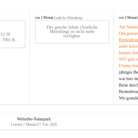
B
B
vor 1 Monat
vor 1 Monat
Amtliche Mitteilung
r
r
Am Samstag
Der geteilte Inhalt (Amtliche
e
e
29
Mitteilung) ist nicht mehr
Den ganzen
i
i
 12:30
AU
verfügbar.
t
t
Eisenstädter Straße 18, 7091 Breitenbrunn am Neusiedler See, AUT
Breitenbru
G
e
e
mehr Infor
n
n
heizten da
b
b
SSV gibt es
r
r
Ebenso feie
u
u
jähriges B
n
n
n
n
war hier d
a
a
Reise durc
m
m
Breitenbrun
N
N
Wir gratul
e
e
u
u
s
s
i
i
Welterbe-Naturpark
e
e
Lesezeit 1 Minute
•
27. Feb. 2026
d
d
l
l