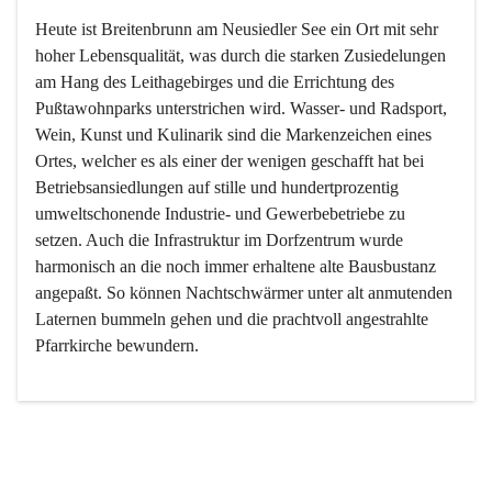
Heute ist Breitenbrunn am Neusiedler See ein Ort mit sehr 
hoher Lebensqualität, was durch die starken Zusiedelungen 
am Hang des Leithagebirges und die Errichtung des 
Pußtawohnparks unterstrichen wird. Wasser- und Radsport, 
Wein, Kunst und Kulinarik sind die Markenzeichen eines 
Ortes, welcher es als einer der wenigen geschafft hat bei 
Betriebsansiedlungen auf stille und hundertprozentig 
umweltschonende Industrie- und Gewerbebetriebe zu 
setzen. Auch die Infrastruktur im Dorfzentrum wurde 
harmonisch an die noch immer erhaltene alte Bausbustanz 
angepaßt. So können Nachtschwärmer unter alt anmutenden 
Laternen bummeln gehen und die prachtvoll angestrahlte 
Pfarrkirche bewundern.

Der Weinbau dominert heute nicht mehr, ist aber integrativer 
Bestandteil der Kultur des Ortes, da man hier schon lange 
von Massenweinbau auf Qualitätsweinbau umgestellt hat. 
So ist es auch nicht verwunderlich, dass eines der historisch 