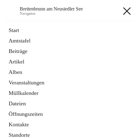
Breitenbrunn am Neusiedler See
Navigation
Breitenbrunn am Neusiedler See
Start
Amtstafel
Formulare
Beiträge
18 Schnellzugriffe
Artikel
Gemeindeservice
7 Schnellzugriffe
Alben
Veranstaltungen
+7
Müllkalender
Dateien
Öffnungszeiten
Kontakte
Hauptadresse
Standorte