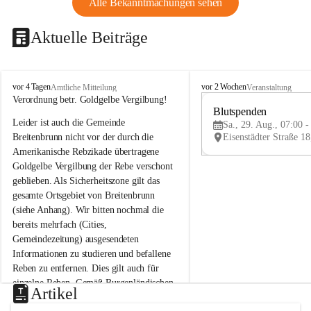
Alle Bekanntmachungen sehen
Aktuelle Beiträge
B
B
vor 4 Tagen
vor 2 Wochen
Amtliche Mitteilung
Veranstaltung
r
r
Verordnung betr. Goldgelbe Vergilbung!
e
e
Blutspenden
Leider ist auch die Gemeinde 
i
i
Sa., 29. Aug., 07:00 -
t
t
Breitenbrunn nicht vor der durch die 
e
e
Amerikanische Rebzikade übertragene 
n
n
Goldgelbe Vergilbung der Rebe verschont 
b
b
geblieben. Als Sicherheitszone gilt das 
r
r
gesamte Ortsgebiet von Breitenbrunn 
u
u
(siehe Anhang). Wir bitten nochmal die 
n
n
n
n
bereits mehrfach (Cities, 
a
a
Gemeindezeitung) ausgesendeten 
m
m
Informationen zu studieren und befallene 
N
N
Reben zu entfernen. Dies gilt auch für 
e
e
einzelne Reben. Gemäß Burgenländischen 
u
u
Artikel
Weinbaugesetz sind nicht gepflegte oder 
s
s