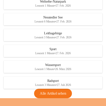
i
i
unzulässige Weingärten zu roden! Bitte 
Welterbe-Naturpark
e
e
helfen wir zusammen um unsere Winzer 
Lesezeit 1 Minute
•
27. Feb. 2026
d
d
vor den prognostizierten Ernteausfällen 
l
l
und den daraus folgenden wirtschaftlichen 
e
e
Neusiedler See
Schäden zu bewahren.
r
r
Lesezeit 6 Minuten
•
27. Feb. 2026
S
S
Verordnungen
e
e
Leithagebirge
04.08.2026
e
e
Lesezeit 3 Minuten
•
27. Feb. 2026
Maßnahmen zur Bekämpfung
der Goldgelben Vergilbung der
Sport
Rebe und der Amerikanischen
Lesezeit 1 Minute
•
27. Feb. 2026
Rebzikade
Anhang VBl. EU Nr. 18
Wassersport
_2026
Lesezeit 1 Minute
•
26. März 2026
1 Seite
•
1,4 MB
Radsport
VBl. EU Nr. 18_2026
Lesezeit 3 Minuten
•
27. Juli 2026
2 Seiten
•
2,1 MB
Alle Artikel sehen