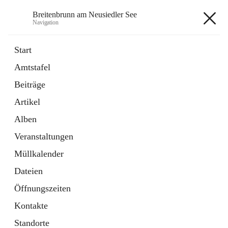
Breitenbrunn am Neusiedler See
Navigation
Breitenbrunn am Neusiedler See
Start
Amtstafel
Formulare
Beiträge
18 Schnellzugriffe
Artikel
Gemeindeservice
7 Schnellzugriffe
Alben
Veranstaltungen
+7
Müllkalender
Dateien
Öffnungszeiten
Kontakte
Hauptadresse
Standorte