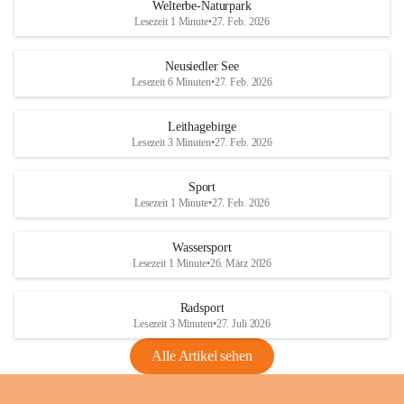
i
i
unzulässige Weingärten zu roden! Bitte 
Welterbe-Naturpark
e
e
helfen wir zusammen um unsere Winzer 
Lesezeit 1 Minute
•
27. Feb. 2026
d
d
vor den prognostizierten Ernteausfällen 
l
l
und den daraus folgenden wirtschaftlichen 
e
e
Neusiedler See
Schäden zu bewahren.
r
r
Lesezeit 6 Minuten
•
27. Feb. 2026
S
S
Verordnungen
e
e
Leithagebirge
04.08.2026
e
e
Lesezeit 3 Minuten
•
27. Feb. 2026
Maßnahmen zur Bekämpfung
der Goldgelben Vergilbung der
Sport
Rebe und der Amerikanischen
Lesezeit 1 Minute
•
27. Feb. 2026
Rebzikade
Anhang VBl. EU Nr. 18
Wassersport
_2026
Lesezeit 1 Minute
•
26. März 2026
1 Seite
•
1,4 MB
Radsport
VBl. EU Nr. 18_2026
Lesezeit 3 Minuten
•
27. Juli 2026
2 Seiten
•
2,1 MB
Alle Artikel sehen