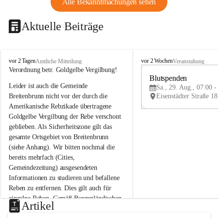
Alle Bekanntmachungen sehen
Aktuelle Beiträge
B
B
vor 2 Tagen
vor 2 Wochen
Amtliche Mitteilung
Veranstaltung
r
r
Verordnung betr. Goldgelbe Vergilbung!
e
e
Blutspenden
Leider ist auch die Gemeinde 
i
i
Sa., 29. Aug., 07:00 -
t
t
Breitenbrunn nicht vor der durch die 
e
e
Amerikanische Rebzikade übertragene 
n
n
Goldgelbe Vergilbung der Rebe verschont 
b
b
geblieben. Als Sicherheitszone gilt das 
r
r
gesamte Ortsgebiet von Breitenbrunn 
u
u
(siehe Anhang). Wir bitten nochmal die 
n
n
n
n
bereits mehrfach (Cities, 
a
a
Gemeindezeitung) ausgesendeten 
m
m
Informationen zu studieren und befallene 
N
N
Reben zu entfernen. Dies gilt auch für 
e
e
einzelne Reben. Gemäß Burgenländischen 
u
u
Artikel
Weinbaugesetz sind nicht gepflegte oder 
s
s