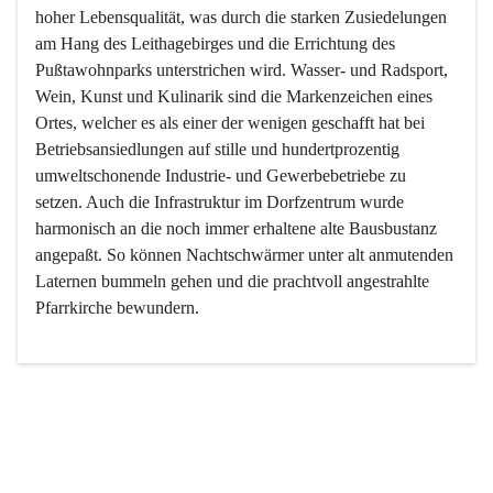
hoher Lebensqualität, was durch die starken Zusiedelungen 
am Hang des Leithagebirges und die Errichtung des 
Pußtawohnparks unterstrichen wird. Wasser- und Radsport, 
Wein, Kunst und Kulinarik sind die Markenzeichen eines 
Ortes, welcher es als einer der wenigen geschafft hat bei 
Betriebsansiedlungen auf stille und hundertprozentig 
umweltschonende Industrie- und Gewerbebetriebe zu 
setzen. Auch die Infrastruktur im Dorfzentrum wurde 
harmonisch an die noch immer erhaltene alte Bausbustanz 
angepaßt. So können Nachtschwärmer unter alt anmutenden 
Laternen bummeln gehen und die prachtvoll angestrahlte 
Pfarrkirche bewundern.

Der Weinbau dominert heute nicht mehr, ist aber integrativer 
Bestandteil der Kultur des Ortes, da man hier schon lange 
von Massenweinbau auf Qualitätsweinbau umgestellt hat. 
So ist es auch nicht verwunderlich, dass eines der historisch 
wertvollsten Gebäude die Ortsvinothek beherbergt und dass 
der Kellering ein beliebtes Ziel darstellt.
