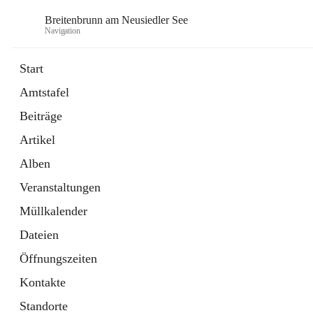
Breitenbrunn am Neusiedler See
Navigation
Start
Amtstafel
Formulare
Beiträge
18 Schnellzugriffe
Artikel
Gemeindeservice
7 Schnellzugriffe
Alben
Veranstaltungen
Müllkalender
Dateien
Öffnungszeiten
Kontakte
Standorte