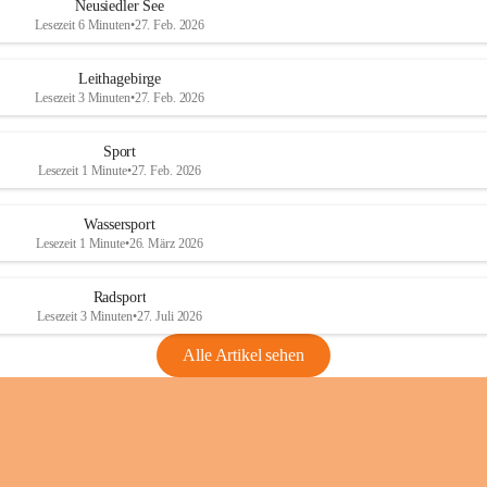
e
e
Neusiedler See
r
r
Lesezeit 6 Minuten
•
27. Feb. 2026
S
S
e
e
Leithagebirge
e
e
Lesezeit 3 Minuten
•
27. Feb. 2026
Sport
Lesezeit 1 Minute
•
27. Feb. 2026
Wassersport
Lesezeit 1 Minute
•
26. März 2026
Radsport
Lesezeit 3 Minuten
•
27. Juli 2026
Alle Artikel sehen