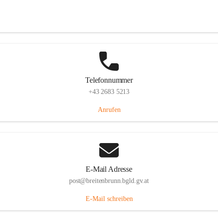
Eisenstädterstraße 18, 7091 Breitenbrunn am Neusiedler See, AUT
Auf Karte ansehen
Telefonnummer
+43 2683 5213
Anrufen
E-Mail Adresse
post@breitenbrunn.bgld.gv.at
E-Mail schreiben