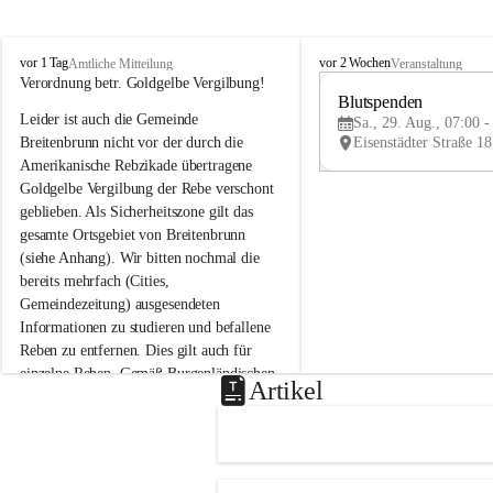
B
B
vor 1 Tag
vor 2 Wochen
Amtliche Mitteilung
Veranstaltung
r
r
Verordnung betr. Goldgelbe Vergilbung!
e
e
Blutspenden
Leider ist auch die Gemeinde 
i
i
Sa., 29. Aug., 07:00 -
t
t
Breitenbrunn nicht vor der durch die 
e
e
Amerikanische Rebzikade übertragene 
n
n
Goldgelbe Vergilbung der Rebe verschont 
b
b
geblieben. Als Sicherheitszone gilt das 
r
r
gesamte Ortsgebiet von Breitenbrunn 
u
u
(siehe Anhang). Wir bitten nochmal die 
n
n
n
n
bereits mehrfach (Cities, 
a
a
Gemeindezeitung) ausgesendeten 
m
m
Informationen zu studieren und befallene 
N
N
Reben zu entfernen. Dies gilt auch für 
e
e
einzelne Reben. Gemäß Burgenländischen 
u
u
Artikel
Weinbaugesetz sind nicht gepflegte oder 
s
s
i
i
unzulässige Weingärten zu roden! Bitte 
e
e
helfen wir zusammen um unsere Winzer 
d
d
vor den prognostizierten Ernteausfällen 
l
l
und den daraus folgenden wirtschaftlichen 