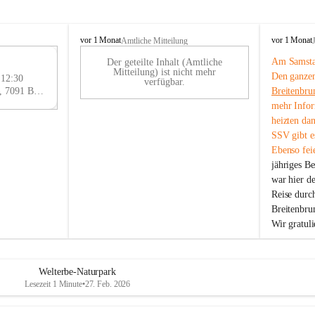
B
B
vor 1 Monat
vor 1 Monat
Amtliche Mitteilung
r
r
Am Samstag
Der geteilte Inhalt (Amtliche
e
e
29
Mitteilung) ist nicht mehr
Den ganzen
i
i
 12:30
AU
verfügbar.
t
t
Eisenstädter Straße 18, 7091 Breitenbrunn am Neusiedler See, AUT
Breitenbru
G
e
e
mehr Infor
n
n
heizten da
b
b
SSV gibt es
r
r
Ebenso feie
u
u
jähriges B
n
n
n
n
war hier d
a
a
Reise durc
m
m
Breitenbrun
N
N
Wir gratul
e
e
u
u
s
s
i
i
Welterbe-Naturpark
e
e
Lesezeit 1 Minute
•
27. Feb. 2026
d
d
l
l