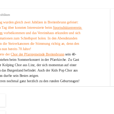
Jubiläum
 wurden gleich zwei Jubiläen in Breitenbrunn gefeiert: 
 Tag über konnten Interessierte beim 
Sportschützenverein 
nn
 vorbeikommen und das Vereinshaus erkunden und sich 
mationen zum Schießsport holen. In den Abendstunden 
nn die Steirerkanonen die Stimmung richtig an, denn den 
 nun bereits 70 Jahre!
rte der 
Chor der Pfarrgemeinde Breitenbrunn
 sein 40-
estehen beim Sommerkonzert in der Pfarrkirche. Zu Gast 
er Kolping Chor aus Linz, der sich momentan auf einer 
h das Burgenland befindet. Auch der Kids Pop Chor aus 
n durfte sein Bestes zeigen.
ieren nochmal ganz herzlich zu den runden Geburtstagen!