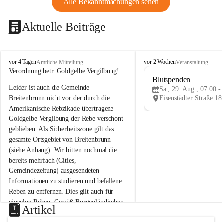
Alle Bekanntmachungen sehen
Aktuelle Beiträge
B
B
vor 4 Tagen
vor 2 Wochen
Amtliche Mitteilung
Veranstaltung
r
r
Verordnung betr. Goldgelbe Vergilbung!
e
e
Blutspenden
Leider ist auch die Gemeinde 
i
i
Sa., 29. Aug., 07:00 -
t
t
Breitenbrunn nicht vor der durch die 
e
e
Amerikanische Rebzikade übertragene 
n
n
Goldgelbe Vergilbung der Rebe verschont 
b
b
geblieben. Als Sicherheitszone gilt das 
r
r
gesamte Ortsgebiet von Breitenbrunn 
u
u
(siehe Anhang). Wir bitten nochmal die 
n
n
n
n
bereits mehrfach (Cities, 
a
a
Gemeindezeitung) ausgesendeten 
m
m
Informationen zu studieren und befallene 
N
N
Reben zu entfernen. Dies gilt auch für 
e
e
einzelne Reben. Gemäß Burgenländischen 
u
u
Artikel
Weinbaugesetz sind nicht gepflegte oder 
s
s