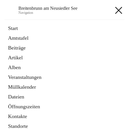
Breitenbrunn am Neusiedler See
Navigation
Breitenbrunn am Neusiedler See
Start
Amtstafel
Formulare
Beiträge
18 Schnellzugriffe
Artikel
Gemeindeservice
7 Schnellzugriffe
Alben
Veranstaltungen
+7
Müllkalender
Dateien
Öffnungszeiten
Kontakte
Hauptadresse
Standorte