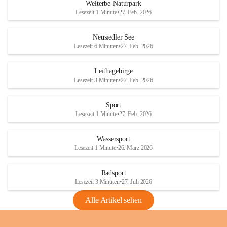
i
i
unzulässige Weingärten zu roden! Bitte 
Welterbe-Naturpark
e
e
helfen wir zusammen um unsere Winzer 
Lesezeit 1 Minute
•
27. Feb. 2026
d
d
vor den prognostizierten Ernteausfällen 
l
l
und den daraus folgenden wirtschaftlichen 
e
e
Neusiedler See
Schäden zu bewahren.
r
r
Lesezeit 6 Minuten
•
27. Feb. 2026
S
S
Verordnungen
e
e
Leithagebirge
04.08.2026
e
e
Lesezeit 3 Minuten
•
27. Feb. 2026
Maßnahmen zur Bekämpfung
der Goldgelben Vergilbung der
Sport
Rebe und der Amerikanischen
Lesezeit 1 Minute
•
27. Feb. 2026
Rebzikade
Anhang VBl. EU Nr. 18
Wassersport
_2026
Lesezeit 1 Minute
•
26. März 2026
1 Seite
•
1,4 MB
Radsport
VBl. EU Nr. 18_2026
Lesezeit 3 Minuten
•
27. Juli 2026
2 Seiten
•
2,1 MB
Alle Artikel sehen