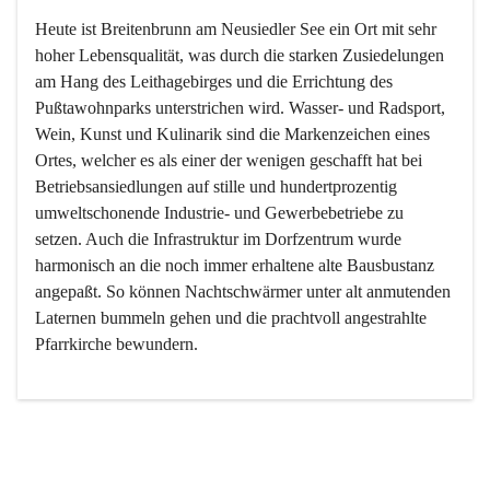
Heute ist Breitenbrunn am Neusiedler See ein Ort mit sehr 
hoher Lebensqualität, was durch die starken Zusiedelungen 
am Hang des Leithagebirges und die Errichtung des 
Pußtawohnparks unterstrichen wird. Wasser- und Radsport, 
Wein, Kunst und Kulinarik sind die Markenzeichen eines 
Ortes, welcher es als einer der wenigen geschafft hat bei 
Betriebsansiedlungen auf stille und hundertprozentig 
umweltschonende Industrie- und Gewerbebetriebe zu 
setzen. Auch die Infrastruktur im Dorfzentrum wurde 
harmonisch an die noch immer erhaltene alte Bausbustanz 
angepaßt. So können Nachtschwärmer unter alt anmutenden 
Laternen bummeln gehen und die prachtvoll angestrahlte 
Pfarrkirche bewundern.

Der Weinbau dominert heute nicht mehr, ist aber integrativer 
Bestandteil der Kultur des Ortes, da man hier schon lange 
von Massenweinbau auf Qualitätsweinbau umgestellt hat. 
So ist es auch nicht verwunderlich, dass eines der historisch 