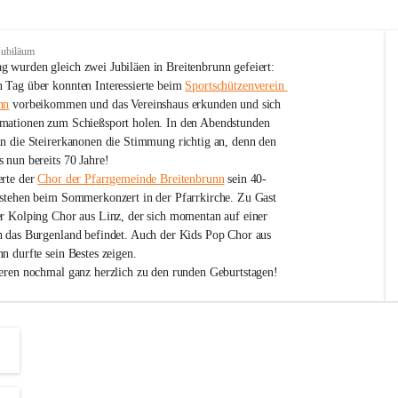
Jubiläum
 wurden gleich zwei Jubiläen in Breitenbrunn gefeiert: 
 Tag über konnten Interessierte beim 
Sportschützenverein 
nn
 vorbeikommen und das Vereinshaus erkunden und sich 
mationen zum Schießsport holen. In den Abendstunden 
nn die Steirerkanonen die Stimmung richtig an, denn den 
 nun bereits 70 Jahre!
rte der 
Chor der Pfarrgemeinde Breitenbrunn
 sein 40-
estehen beim Sommerkonzert in der Pfarrkirche. Zu Gast 
er Kolping Chor aus Linz, der sich momentan auf einer 
h das Burgenland befindet. Auch der Kids Pop Chor aus 
n durfte sein Bestes zeigen.
ieren nochmal ganz herzlich zu den runden Geburtstagen!