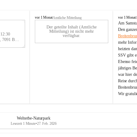
B
B
vor 1 Monat
vor 1 Monat
Amtliche Mitteilung
r
r
Am Samstag
Der geteilte Inhalt (Amtliche
e
e
29
Den ganzen
Mitteilung) ist nicht mehr
i
i
 12:30
AU
verfügbar.
Breitenbru
t
t
Eisenstädter Straße 18, 7091 Breitenbrunn am Neusiedler See, AUT
G
mehr Infor
e
e
heizten da
n
n
SSV gibt es
b
b
r
r
Ebenso feie
u
u
jähriges B
n
n
war hier d
n
n
Reise durc
a
a
Breitenbrun
m
m
Wir gratul
N
N
e
e
u
u
s
s
i
i
Welterbe-Naturpark
e
e
Lesezeit 1 Minute
•
27. Feb. 2026
d
d
l
l