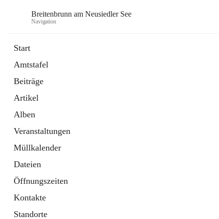
Breitenbrunn am Neusiedler See
Navigation
Start
Amtstafel
Formulare
Beiträge
18 Schnellzugriffe
Artikel
Gemeindeservice
7 Schnellzugriffe
Alben
Veranstaltungen
Müllkalender
Dateien
Öffnungszeiten
Kontakte
Standorte