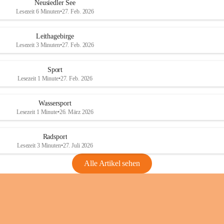
e
e
Neusiedler See
r
r
Lesezeit 6 Minuten
•
27. Feb. 2026
S
S
e
e
Leithagebirge
e
e
Lesezeit 3 Minuten
•
27. Feb. 2026
Sport
Lesezeit 1 Minute
•
27. Feb. 2026
Wassersport
Lesezeit 1 Minute
•
26. März 2026
Radsport
Lesezeit 3 Minuten
•
27. Juli 2026
Alle Artikel sehen