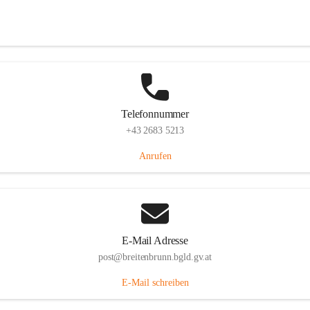
Eisenstädterstraße 18, 7091 Breitenbrunn am Neusiedler See, AUT
Auf Karte ansehen
Telefonnummer
+43 2683 5213
Anrufen
E-Mail Adresse
post@breitenbrunn.bgld.gv.at
E-Mail schreiben