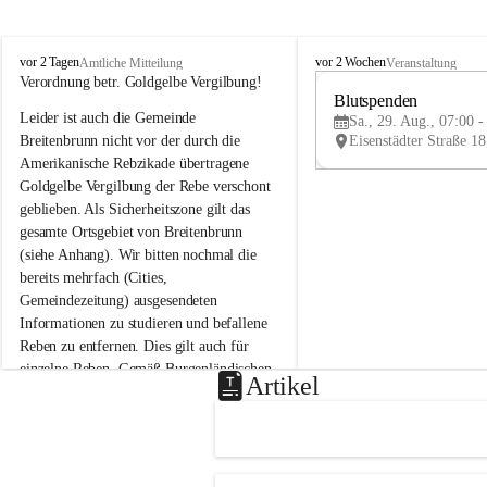
B
B
vor 2 Tagen
vor 2 Wochen
Amtliche Mitteilung
Veranstaltung
r
r
Verordnung betr. Goldgelbe Vergilbung!
e
e
Blutspenden
Leider ist auch die Gemeinde 
i
i
Sa., 29. Aug., 07:00 -
t
t
Breitenbrunn nicht vor der durch die 
e
e
Amerikanische Rebzikade übertragene 
n
n
Goldgelbe Vergilbung der Rebe verschont 
b
b
geblieben. Als Sicherheitszone gilt das 
r
r
gesamte Ortsgebiet von Breitenbrunn 
u
u
(siehe Anhang). Wir bitten nochmal die 
n
n
n
n
bereits mehrfach (Cities, 
a
a
Gemeindezeitung) ausgesendeten 
m
m
Informationen zu studieren und befallene 
N
N
Reben zu entfernen. Dies gilt auch für 
e
e
einzelne Reben. Gemäß Burgenländischen 
u
u
Artikel
Weinbaugesetz sind nicht gepflegte oder 
s
s
i
i
unzulässige Weingärten zu roden! Bitte 
e
e
helfen wir zusammen um unsere Winzer 
d
d
vor den prognostizierten Ernteausfällen 
l
l
und den daraus folgenden wirtschaftlichen 