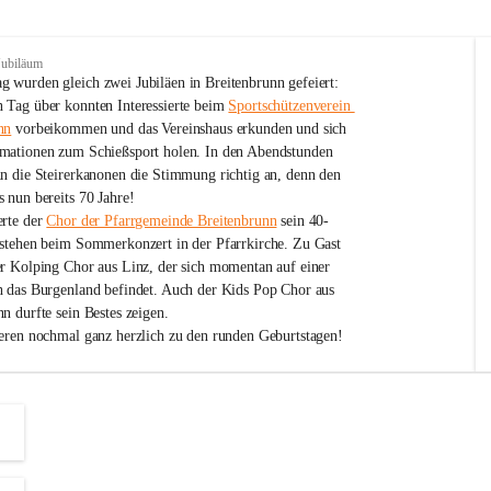
Jubiläum
 wurden gleich zwei Jubiläen in Breitenbrunn gefeiert: 
 Tag über konnten Interessierte beim 
Sportschützenverein 
nn
 vorbeikommen und das Vereinshaus erkunden und sich 
mationen zum Schießsport holen. In den Abendstunden 
nn die Steirerkanonen die Stimmung richtig an, denn den 
 nun bereits 70 Jahre!
rte der 
Chor der Pfarrgemeinde Breitenbrunn
 sein 40-
estehen beim Sommerkonzert in der Pfarrkirche. Zu Gast 
er Kolping Chor aus Linz, der sich momentan auf einer 
h das Burgenland befindet. Auch der Kids Pop Chor aus 
n durfte sein Bestes zeigen.
ieren nochmal ganz herzlich zu den runden Geburtstagen!