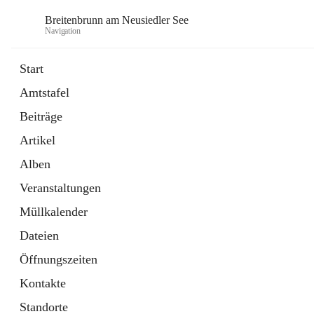
Breitenbrunn am Neusiedler See
Navigation
Start
Amtstafel
Formulare
Beiträge
18 Schnellzugriffe
Artikel
Gemeindeservice
7 Schnellzugriffe
Alben
Veranstaltungen
Müllkalender
Dateien
Öffnungszeiten
Kontakte
Standorte