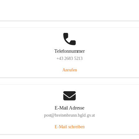
Eisenstädterstraße 18, 7091 Breitenbrunn am Neusiedler See, AUT
Auf Karte ansehen
Telefonnummer
+43 2683 5213
Anrufen
E-Mail Adresse
post@breitenbrunn.bgld.gv.at
E-Mail schreiben