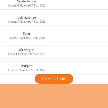
e
e
Neusiedler See
r
r
Lesezeit 6 Minuten
•
27. Feb. 2026
S
S
e
e
Leithagebirge
e
e
Lesezeit 3 Minuten
•
27. Feb. 2026
Sport
Lesezeit 1 Minute
•
27. Feb. 2026
Wassersport
Lesezeit 1 Minute
•
26. März 2026
Radsport
Lesezeit 3 Minuten
•
27. Juli 2026
Alle Artikel sehen