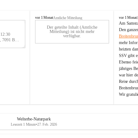
B
B
vor 1 Monat
vor 1 Monat
Amtliche Mitteilung
r
r
Am Samstag
Der geteilte Inhalt (Amtliche
e
e
29
Den ganzen
Mitteilung) ist nicht mehr
i
i
 12:30
AU
verfügbar.
Breitenbru
t
t
Eisenstädter Straße 18, 7091 Breitenbrunn am Neusiedler See, AUT
G
mehr Infor
e
e
heizten da
n
n
SSV gibt es
b
b
r
r
Ebenso feie
u
u
jähriges B
n
n
war hier d
n
n
Reise durc
a
a
Breitenbrun
m
m
Wir gratul
N
N
e
e
u
u
s
s
i
i
Welterbe-Naturpark
e
e
Lesezeit 1 Minute
•
27. Feb. 2026
d
d
l
l