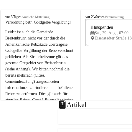
B
B
vor 3 Tagen
vor 2 Wochen
Amtliche Mitteilung
Veranstaltung
r
r
Verordnung betr. Goldgelbe Vergilbung!
e
e
Blutspenden
Leider ist auch die Gemeinde 
i
i
Sa., 29. Aug., 07:00 -
t
t
Breitenbrunn nicht vor der durch die 
e
e
Amerikanische Rebzikade übertragene 
n
n
Goldgelbe Vergilbung der Rebe verschont 
b
b
geblieben. Als Sicherheitszone gilt das 
r
r
gesamte Ortsgebiet von Breitenbrunn 
u
u
(siehe Anhang). Wir bitten nochmal die 
n
n
n
n
bereits mehrfach (Cities, 
a
a
Gemeindezeitung) ausgesendeten 
m
m
Informationen zu studieren und befallene 
N
N
Reben zu entfernen. Dies gilt auch für 
e
e
einzelne Reben. Gemäß Burgenländischen 
u
u
Artikel
Weinbaugesetz sind nicht gepflegte oder 
s
s
i
i
unzulässige Weingärten zu roden! Bitte 
e
e
helfen wir zusammen um unsere Winzer 
d
d
vor den prognostizierten Ernteausfällen 
l
l
und den daraus folgenden wirtschaftlichen 