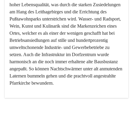
hoher Lebensqualität, was durch die starken Zusiedelungen 
am Hang des Leithagebirges und die Errichtung des 
Pußtawohnparks unterstrichen wird. Wasser- und Radsport, 
Wein, Kunst und Kulinarik sind die Markenzeichen eines 
Ortes, welcher es als einer der wenigen geschafft hat bei 
Betriebsansiedlungen auf stille und hundertprozentig 
umweltschonende Industrie- und Gewerbebetriebe zu 
setzen. Auch die Infrastruktur im Dorfzentrum wurde 
harmonisch an die noch immer erhaltene alte Bausbustanz 
angepaßt. So können Nachtschwärmer unter alt anmutenden 
Laternen bummeln gehen und die prachtvoll angestrahlte 
Pfarrkirche bewundern.

Der Weinbau dominert heute nicht mehr, ist aber integrativer 
Bestandteil der Kultur des Ortes, da man hier schon lange 
von Massenweinbau auf Qualitätsweinbau umgestellt hat. 
So ist es auch nicht verwunderlich, dass eines der historisch 
wertvollsten Gebäude die Ortsvinothek beherbergt und dass 
der Kellering ein beliebtes Ziel darstellt.
