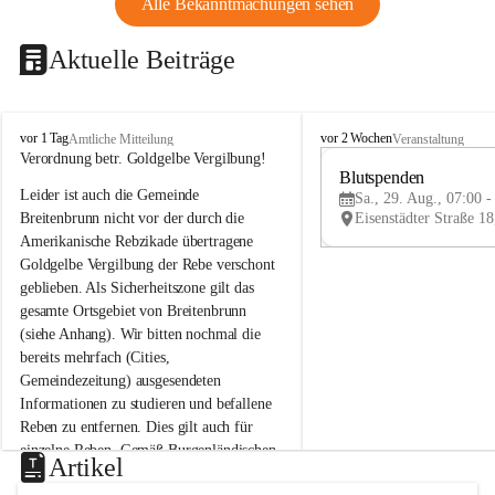
Alle Bekanntmachungen sehen
Aktuelle Beiträge
B
B
vor 1 Tag
vor 2 Wochen
Amtliche Mitteilung
Veranstaltung
r
r
Verordnung betr. Goldgelbe Vergilbung!
e
e
Blutspenden
Leider ist auch die Gemeinde 
i
i
Sa., 29. Aug., 07:00 -
t
t
Breitenbrunn nicht vor der durch die 
e
e
Amerikanische Rebzikade übertragene 
n
n
Goldgelbe Vergilbung der Rebe verschont 
b
b
geblieben. Als Sicherheitszone gilt das 
r
r
gesamte Ortsgebiet von Breitenbrunn 
u
u
(siehe Anhang). Wir bitten nochmal die 
n
n
n
n
bereits mehrfach (Cities, 
a
a
Gemeindezeitung) ausgesendeten 
m
m
Informationen zu studieren und befallene 
N
N
Reben zu entfernen. Dies gilt auch für 
e
e
einzelne Reben. Gemäß Burgenländischen 
u
u
Artikel
Weinbaugesetz sind nicht gepflegte oder 
s
s