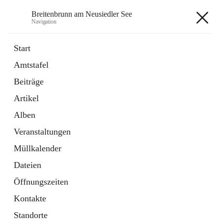
Breitenbrunn am Neusiedler See
Navigation
Breitenbrunn am Neusiedler See
Start
Amtstafel
Formulare
Beiträge
18 Schnellzugriffe
Artikel
Gemeindeservice
7 Schnellzugriffe
Alben
Veranstaltungen
+7
Müllkalender
Dateien
Öffnungszeiten
Kontakte
Hauptadresse
Standorte