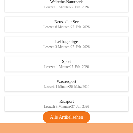
i
i
unzulässige Weingärten zu roden! Bitte 
Welterbe-Naturpark
e
e
helfen wir zusammen um unsere Winzer 
Lesezeit 1 Minute
•
27. Feb. 2026
d
d
vor den prognostizierten Ernteausfällen 
l
l
und den daraus folgenden wirtschaftlichen 
e
e
Neusiedler See
Schäden zu bewahren.
r
r
Lesezeit 6 Minuten
•
27. Feb. 2026
S
S
Verordnungen
e
e
Leithagebirge
04.08.2026
e
e
Lesezeit 3 Minuten
•
27. Feb. 2026
Maßnahmen zur Bekämpfung
der Goldgelben Vergilbung der
Sport
Rebe und der Amerikanischen
Lesezeit 1 Minute
•
27. Feb. 2026
Rebzikade
Anhang VBl. EU Nr. 18
Wassersport
_2026
Lesezeit 1 Minute
•
26. März 2026
1 Seite
•
1,4 MB
Radsport
VBl. EU Nr. 18_2026
Lesezeit 3 Minuten
•
27. Juli 2026
2 Seiten
•
2,1 MB
Alle Artikel sehen