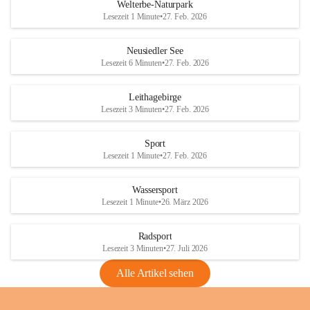
i
i
unzulässige Weingärten zu roden! Bitte 
Welterbe-Naturpark
e
e
helfen wir zusammen um unsere Winzer 
Lesezeit 1 Minute
•
27. Feb. 2026
d
d
vor den prognostizierten Ernteausfällen 
l
l
und den daraus folgenden wirtschaftlichen 
e
e
Neusiedler See
Schäden zu bewahren.
r
r
Lesezeit 6 Minuten
•
27. Feb. 2026
S
S
Verordnungen
e
e
Leithagebirge
04.08.2026
e
e
Lesezeit 3 Minuten
•
27. Feb. 2026
Maßnahmen zur Bekämpfung
der Goldgelben Vergilbung der
Sport
Rebe und der Amerikanischen
Lesezeit 1 Minute
•
27. Feb. 2026
Rebzikade
Anhang VBl. EU Nr. 18
Wassersport
_2026
Lesezeit 1 Minute
•
26. März 2026
1 Seite
•
1,4 MB
Radsport
VBl. EU Nr. 18_2026
Lesezeit 3 Minuten
•
27. Juli 2026
2 Seiten
•
2,1 MB
Alle Artikel sehen