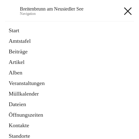
Breitenbrunn am Neusiedler See
Navigation
Breitenbrunn am Neusiedler See
Start
Amtstafel
Formulare
Beiträge
18 Schnellzugriffe
Artikel
Gemeindeservice
7 Schnellzugriffe
Alben
Veranstaltungen
+7
Müllkalender
Dateien
Öffnungszeiten
Kontakte
Hauptadresse
Standorte