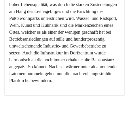
hoher Lebensqualität, was durch die starken Zusiedelungen 
am Hang des Leithagebirges und die Errichtung des 
Pußtawohnparks unterstrichen wird. Wasser- und Radsport, 
Wein, Kunst und Kulinarik sind die Markenzeichen eines 
Ortes, welcher es als einer der wenigen geschafft hat bei 
Betriebsansiedlungen auf stille und hundertprozentig 
umweltschonende Industrie- und Gewerbebetriebe zu 
setzen. Auch die Infrastruktur im Dorfzentrum wurde 
harmonisch an die noch immer erhaltene alte Bausbustanz 
angepaßt. So können Nachtschwärmer unter alt anmutenden 
Laternen bummeln gehen und die prachtvoll angestrahlte 
Pfarrkirche bewundern.

Der Weinbau dominert heute nicht mehr, ist aber integrativer 
Bestandteil der Kultur des Ortes, da man hier schon lange 
von Massenweinbau auf Qualitätsweinbau umgestellt hat. 
So ist es auch nicht verwunderlich, dass eines der historisch 
wertvollsten Gebäude die Ortsvinothek beherbergt und dass 
der Kellering ein beliebtes Ziel darstellt.
