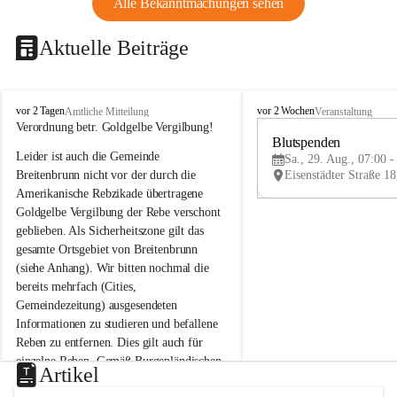
Alle Bekanntmachungen sehen
Aktuelle Beiträge
B
B
vor 2 Tagen
vor 2 Wochen
Amtliche Mitteilung
Veranstaltung
r
r
Verordnung betr. Goldgelbe Vergilbung!
e
e
Blutspenden
Leider ist auch die Gemeinde 
i
i
Sa., 29. Aug., 07:00 -
t
t
Breitenbrunn nicht vor der durch die 
e
e
Amerikanische Rebzikade übertragene 
n
n
Goldgelbe Vergilbung der Rebe verschont 
b
b
geblieben. Als Sicherheitszone gilt das 
r
r
gesamte Ortsgebiet von Breitenbrunn 
u
u
(siehe Anhang). Wir bitten nochmal die 
n
n
n
n
bereits mehrfach (Cities, 
a
a
Gemeindezeitung) ausgesendeten 
m
m
Informationen zu studieren und befallene 
N
N
Reben zu entfernen. Dies gilt auch für 
e
e
einzelne Reben. Gemäß Burgenländischen 
u
u
Artikel
Weinbaugesetz sind nicht gepflegte oder 
s
s