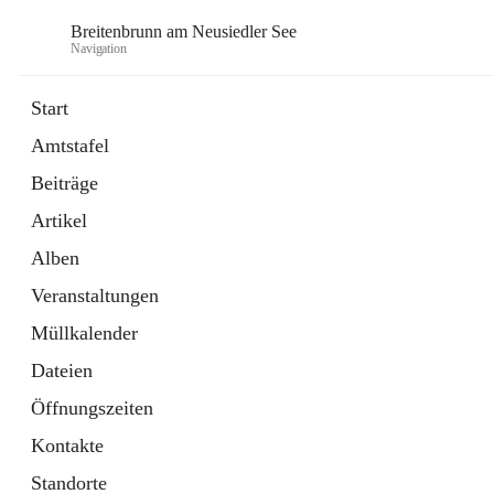
Breitenbrunn am Neusiedler See
Navigation
Start
Amtstafel
Formulare
Beiträge
18 Schnellzugriffe
Artikel
Gemeindeservice
7 Schnellzugriffe
Alben
Veranstaltungen
Müllkalender
Dateien
Öffnungszeiten
Kontakte
Standorte