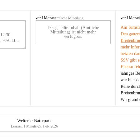
B
B
vor 1 Monat
vor 1 Monat
Amtliche Mitteilung
r
r
Am Samstag
Der geteilte Inhalt (Amtliche
e
e
29
Mitteilung) ist nicht mehr
Den ganzen
i
i
 12:30
AU
verfügbar.
t
t
Eisenstädter Straße 18, 7091 Breitenbrunn am Neusiedler See, AUT
Breitenbru
G
e
e
mehr Infor
n
n
heizten da
b
b
SSV gibt es
r
r
Ebenso feie
u
u
jähriges B
n
n
n
n
war hier d
a
a
Reise durc
m
m
Breitenbrun
N
N
Wir gratul
e
e
u
u
s
s
i
i
Welterbe-Naturpark
e
e
Lesezeit 1 Minute
•
27. Feb. 2026
d
d
l
l