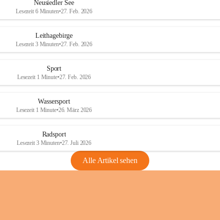
e
e
Neusiedler See
r
r
Lesezeit 6 Minuten
•
27. Feb. 2026
S
S
e
e
Leithagebirge
e
e
Lesezeit 3 Minuten
•
27. Feb. 2026
Sport
Lesezeit 1 Minute
•
27. Feb. 2026
Wassersport
Lesezeit 1 Minute
•
26. März 2026
Radsport
Lesezeit 3 Minuten
•
27. Juli 2026
Alle Artikel sehen