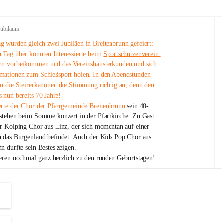
Jubiläum
 wurden gleich zwei Jubiläen in Breitenbrunn gefeiert: 
 Tag über konnten Interessierte beim 
Sportschützenverein 
nn
 vorbeikommen und das Vereinshaus erkunden und sich 
mationen zum Schießsport holen. In den Abendstunden 
nn die Steirerkanonen die Stimmung richtig an, denn den 
 nun bereits 70 Jahre!
rte der 
Chor der Pfarrgemeinde Breitenbrunn
 sein 40-
estehen beim Sommerkonzert in der Pfarrkirche. Zu Gast 
er Kolping Chor aus Linz, der sich momentan auf einer 
h das Burgenland befindet. Auch der Kids Pop Chor aus 
n durfte sein Bestes zeigen.
ieren nochmal ganz herzlich zu den runden Geburtstagen!