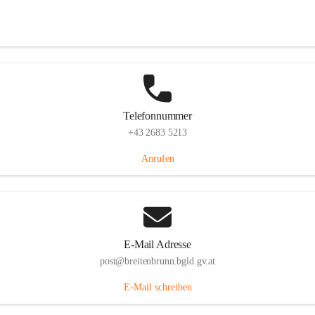
Eisenstädterstraße 18, 7091 Breitenbrunn am Neusiedler See, AUT
Auf Karte ansehen
Telefonnummer
+43 2683 5213
Anrufen
E-Mail Adresse
post@breitenbrunn.bgld.gv.at
E-Mail schreiben