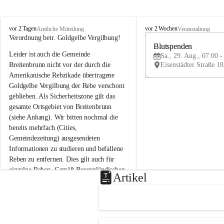
B
B
vor 2 Tagen
vor 2 Wochen
Amtliche Mitteilung
Veranstaltung
r
r
Verordnung betr. Goldgelbe Vergilbung!
e
e
Blutspenden
Leider ist auch die Gemeinde 
i
i
Sa., 29. Aug., 07:00 -
t
t
Breitenbrunn nicht vor der durch die 
e
e
Amerikanische Rebzikade übertragene 
n
n
Goldgelbe Vergilbung der Rebe verschont 
b
b
geblieben. Als Sicherheitszone gilt das 
r
r
gesamte Ortsgebiet von Breitenbrunn 
u
u
(siehe Anhang). Wir bitten nochmal die 
n
n
n
n
bereits mehrfach (Cities, 
a
a
Gemeindezeitung) ausgesendeten 
m
m
Informationen zu studieren und befallene 
N
N
Reben zu entfernen. Dies gilt auch für 
e
e
einzelne Reben. Gemäß Burgenländischen 
u
u
Artikel
Weinbaugesetz sind nicht gepflegte oder 
s
s
i
i
unzulässige Weingärten zu roden! Bitte 
e
e
helfen wir zusammen um unsere Winzer 
d
d
vor den prognostizierten Ernteausfällen 
l
l
und den daraus folgenden wirtschaftlichen 