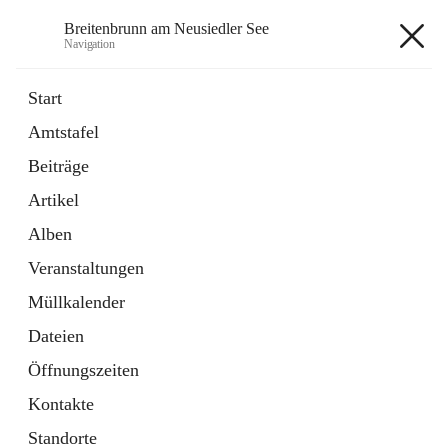
Breitenbrunn am Neusiedler See
Navigation
Breitenbrunn am Neusiedler See
Start
Amtstafel
Formulare
Beiträge
18 Schnellzugriffe
Artikel
Gemeindeservice
7 Schnellzugriffe
Alben
Veranstaltungen
+7
Müllkalender
Dateien
Öffnungszeiten
Kontakte
Hauptadresse
Standorte