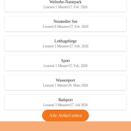
i
i
unzulässige Weingärten zu roden! Bitte 
Welterbe-Naturpark
e
e
helfen wir zusammen um unsere Winzer 
Lesezeit 1 Minute
•
27. Feb. 2026
d
d
vor den prognostizierten Ernteausfällen 
l
l
und den daraus folgenden wirtschaftlichen 
e
e
Neusiedler See
Schäden zu bewahren.
r
r
Lesezeit 6 Minuten
•
27. Feb. 2026
S
S
Verordnungen
e
e
Leithagebirge
04.08.2026
e
e
Lesezeit 3 Minuten
•
27. Feb. 2026
Maßnahmen zur Bekämpfung
der Goldgelben Vergilbung der
Sport
Rebe und der Amerikanischen
Lesezeit 1 Minute
•
27. Feb. 2026
Rebzikade
Anhang VBl. EU Nr. 18
Wassersport
_2026
Lesezeit 1 Minute
•
26. März 2026
1 Seite
•
1,4 MB
Radsport
VBl. EU Nr. 18_2026
Lesezeit 3 Minuten
•
27. Juli 2026
2 Seiten
•
2,1 MB
Alle Artikel sehen