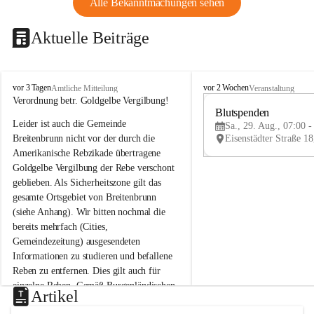
Alle Bekanntmachungen sehen
Aktuelle Beiträge
B
B
vor 3 Tagen
vor 2 Wochen
Amtliche Mitteilung
Veranstaltung
r
r
Verordnung betr. Goldgelbe Vergilbung!
e
e
Blutspenden
Leider ist auch die Gemeinde 
i
i
Sa., 29. Aug., 07:00 -
t
t
Breitenbrunn nicht vor der durch die 
e
e
Amerikanische Rebzikade übertragene 
n
n
Goldgelbe Vergilbung der Rebe verschont 
b
b
geblieben. Als Sicherheitszone gilt das 
r
r
gesamte Ortsgebiet von Breitenbrunn 
u
u
(siehe Anhang). Wir bitten nochmal die 
n
n
n
n
bereits mehrfach (Cities, 
a
a
Gemeindezeitung) ausgesendeten 
m
m
Informationen zu studieren und befallene 
N
N
Reben zu entfernen. Dies gilt auch für 
e
e
einzelne Reben. Gemäß Burgenländischen 
u
u
Artikel
Weinbaugesetz sind nicht gepflegte oder 
s
s