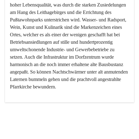
hoher Lebensqualität, was durch die starken Zusiedelungen 
am Hang des Leithagebirges und die Errichtung des 
Pußtawohnparks unterstrichen wird. Wasser- und Radsport, 
Wein, Kunst und Kulinarik sind die Markenzeichen eines 
Ortes, welcher es als einer der wenigen geschafft hat bei 
Betriebsansiedlungen auf stille und hundertprozentig 
umweltschonende Industrie- und Gewerbebetriebe zu 
setzen. Auch die Infrastruktur im Dorfzentrum wurde 
harmonisch an die noch immer erhaltene alte Bausbustanz 
angepaßt. So können Nachtschwärmer unter alt anmutenden 
Laternen bummeln gehen und die prachtvoll angestrahlte 
Pfarrkirche bewundern.

Der Weinbau dominert heute nicht mehr, ist aber integrativer 
Bestandteil der Kultur des Ortes, da man hier schon lange 
von Massenweinbau auf Qualitätsweinbau umgestellt hat. 
So ist es auch nicht verwunderlich, dass eines der historisch 
wertvollsten Gebäude die Ortsvinothek beherbergt und dass 
der Kellering ein beliebtes Ziel darstellt.
