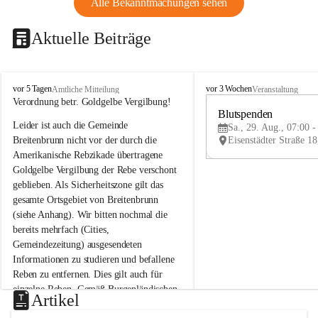
Alle Bekanntmachungen sehen
Aktuelle Beiträge
B
B
vor 5 Tagen
vor 3 Wochen
Amtliche Mitteilung
Veranstaltung
r
r
Verordnung betr. Goldgelbe Vergilbung!
e
e
Blutspenden
Leider ist auch die Gemeinde 
i
i
Sa., 29. Aug., 07:00 -
t
t
Breitenbrunn nicht vor der durch die 
e
e
Amerikanische Rebzikade übertragene 
n
n
Goldgelbe Vergilbung der Rebe verschont 
b
b
geblieben. Als Sicherheitszone gilt das 
r
r
gesamte Ortsgebiet von Breitenbrunn 
u
u
(siehe Anhang). Wir bitten nochmal die 
n
n
n
n
bereits mehrfach (Cities, 
a
a
Gemeindezeitung) ausgesendeten 
m
m
Informationen zu studieren und befallene 
N
N
Reben zu entfernen. Dies gilt auch für 
e
e
einzelne Reben. Gemäß Burgenländischen 
u
u
Artikel
Weinbaugesetz sind nicht gepflegte oder 
s
s