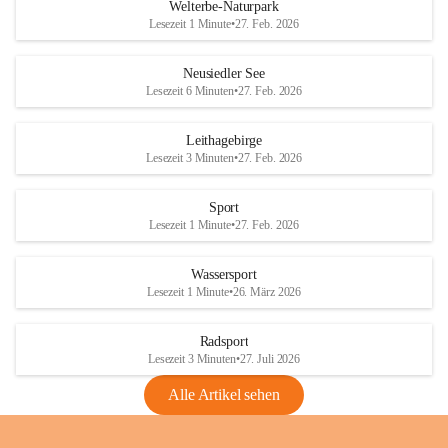
i
i
unzulässige Weingärten zu roden! Bitte 
Welterbe-Naturpark
e
e
helfen wir zusammen um unsere Winzer 
Lesezeit 1 Minute
•
27. Feb. 2026
d
d
vor den prognostizierten Ernteausfällen 
l
l
und den daraus folgenden wirtschaftlichen 
e
e
Neusiedler See
Schäden zu bewahren.
r
r
Lesezeit 6 Minuten
•
27. Feb. 2026
S
S
Verordnungen
e
e
Leithagebirge
04.08.2026
e
e
Lesezeit 3 Minuten
•
27. Feb. 2026
Maßnahmen zur Bekämpfung
der Goldgelben Vergilbung der
Sport
Rebe und der Amerikanischen
Lesezeit 1 Minute
•
27. Feb. 2026
Rebzikade
Anhang VBl. EU Nr. 18
Wassersport
_2026
Lesezeit 1 Minute
•
26. März 2026
1 Seite
•
1,4 MB
Radsport
VBl. EU Nr. 18_2026
Lesezeit 3 Minuten
•
27. Juli 2026
2 Seiten
•
2,1 MB
Alle Artikel sehen