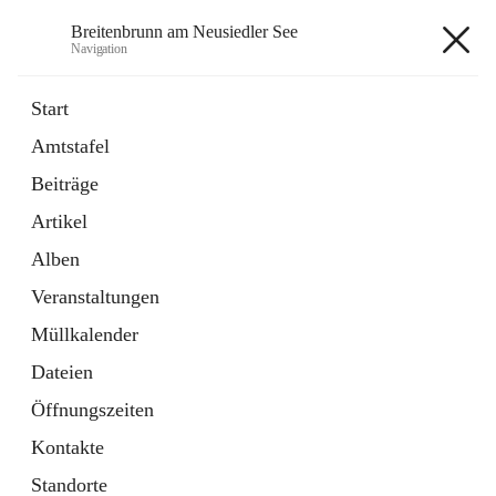
Breitenbrunn am Neusiedler See
Navigation
Breitenbrunn am Neusiedler See
Start
Amtstafel
Formulare
Beiträge
18 Schnellzugriffe
Artikel
Gemeindeservice
7 Schnellzugriffe
Alben
Veranstaltungen
+7
Müllkalender
Dateien
Öffnungszeiten
Kontakte
Hauptadresse
Standorte