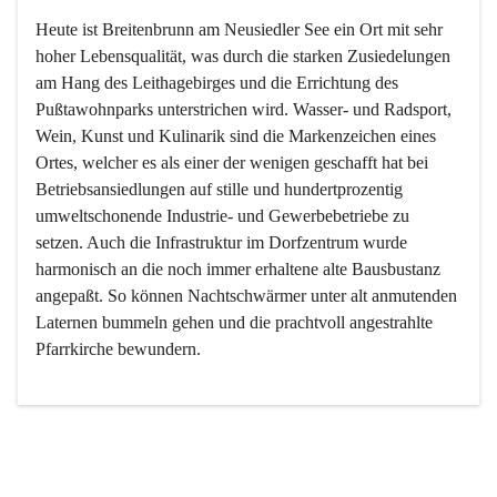
Heute ist Breitenbrunn am Neusiedler See ein Ort mit sehr 
hoher Lebensqualität, was durch die starken Zusiedelungen 
am Hang des Leithagebirges und die Errichtung des 
Pußtawohnparks unterstrichen wird. Wasser- und Radsport, 
Wein, Kunst und Kulinarik sind die Markenzeichen eines 
Ortes, welcher es als einer der wenigen geschafft hat bei 
Betriebsansiedlungen auf stille und hundertprozentig 
umweltschonende Industrie- und Gewerbebetriebe zu 
setzen. Auch die Infrastruktur im Dorfzentrum wurde 
harmonisch an die noch immer erhaltene alte Bausbustanz 
angepaßt. So können Nachtschwärmer unter alt anmutenden 
Laternen bummeln gehen und die prachtvoll angestrahlte 
Pfarrkirche bewundern.

Der Weinbau dominert heute nicht mehr, ist aber integrativer 
Bestandteil der Kultur des Ortes, da man hier schon lange 
von Massenweinbau auf Qualitätsweinbau umgestellt hat. 
So ist es auch nicht verwunderlich, dass eines der historisch 