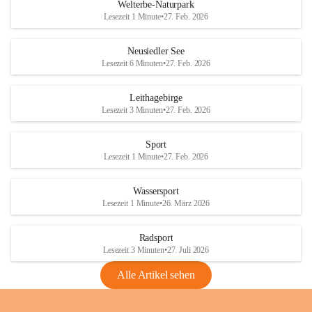
i
i
unzulässige Weingärten zu roden! Bitte 
Welterbe-Naturpark
e
e
helfen wir zusammen um unsere Winzer 
Lesezeit 1 Minute
•
27. Feb. 2026
d
d
vor den prognostizierten Ernteausfällen 
l
l
und den daraus folgenden wirtschaftlichen 
e
e
Neusiedler See
Schäden zu bewahren.
r
r
Lesezeit 6 Minuten
•
27. Feb. 2026
S
S
Verordnungen
e
e
Leithagebirge
04.08.2026
e
e
Lesezeit 3 Minuten
•
27. Feb. 2026
Maßnahmen zur Bekämpfung
der Goldgelben Vergilbung der
Sport
Rebe und der Amerikanischen
Lesezeit 1 Minute
•
27. Feb. 2026
Rebzikade
Anhang VBl. EU Nr. 18
Wassersport
_2026
Lesezeit 1 Minute
•
26. März 2026
1 Seite
•
1,4 MB
Radsport
VBl. EU Nr. 18_2026
Lesezeit 3 Minuten
•
27. Juli 2026
2 Seiten
•
2,1 MB
Alle Artikel sehen