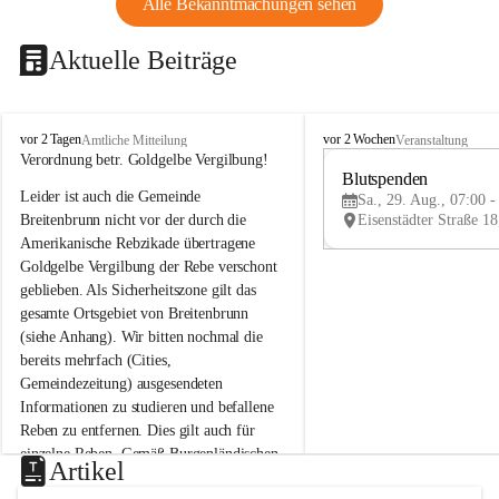
Alle Bekanntmachungen sehen
Aktuelle Beiträge
B
B
vor 2 Tagen
vor 2 Wochen
Amtliche Mitteilung
Veranstaltung
r
r
Verordnung betr. Goldgelbe Vergilbung!
e
e
Blutspenden
Leider ist auch die Gemeinde 
i
i
Sa., 29. Aug., 07:00 -
t
t
Breitenbrunn nicht vor der durch die 
e
e
Amerikanische Rebzikade übertragene 
n
n
Goldgelbe Vergilbung der Rebe verschont 
b
b
geblieben. Als Sicherheitszone gilt das 
r
r
gesamte Ortsgebiet von Breitenbrunn 
u
u
(siehe Anhang). Wir bitten nochmal die 
n
n
n
n
bereits mehrfach (Cities, 
a
a
Gemeindezeitung) ausgesendeten 
m
m
Informationen zu studieren und befallene 
N
N
Reben zu entfernen. Dies gilt auch für 
e
e
einzelne Reben. Gemäß Burgenländischen 
u
u
Artikel
Weinbaugesetz sind nicht gepflegte oder 
s
s