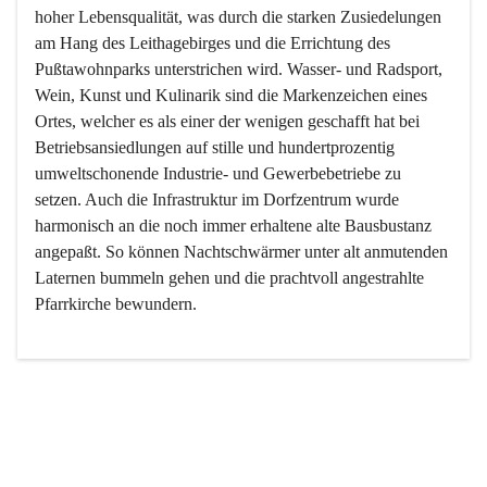
hoher Lebensqualität, was durch die starken Zusiedelungen 
am Hang des Leithagebirges und die Errichtung des 
Pußtawohnparks unterstrichen wird. Wasser- und Radsport, 
Wein, Kunst und Kulinarik sind die Markenzeichen eines 
Ortes, welcher es als einer der wenigen geschafft hat bei 
Betriebsansiedlungen auf stille und hundertprozentig 
umweltschonende Industrie- und Gewerbebetriebe zu 
setzen. Auch die Infrastruktur im Dorfzentrum wurde 
harmonisch an die noch immer erhaltene alte Bausbustanz 
angepaßt. So können Nachtschwärmer unter alt anmutenden 
Laternen bummeln gehen und die prachtvoll angestrahlte 
Pfarrkirche bewundern.

Der Weinbau dominert heute nicht mehr, ist aber integrativer 
Bestandteil der Kultur des Ortes, da man hier schon lange 
von Massenweinbau auf Qualitätsweinbau umgestellt hat. 
So ist es auch nicht verwunderlich, dass eines der historisch 
wertvollsten Gebäude die Ortsvinothek beherbergt und dass 
der Kellering ein beliebtes Ziel darstellt.
