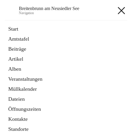
Breitenbrunn am Neusiedler See
Navigation
Breitenbrunn am Neusiedler See
Start
Amtstafel
Formulare
Beiträge
18 Schnellzugriffe
Artikel
Gemeindeservice
7 Schnellzugriffe
Alben
Veranstaltungen
+7
Müllkalender
Dateien
Öffnungszeiten
Kontakte
Hauptadresse
Standorte