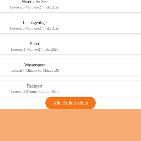
e
e
Neusiedler See
r
r
Lesezeit 6 Minuten
•
27. Feb. 2026
S
S
e
e
Leithagebirge
e
e
Lesezeit 3 Minuten
•
27. Feb. 2026
Sport
Lesezeit 1 Minute
•
27. Feb. 2026
Wassersport
Lesezeit 1 Minute
•
26. März 2026
Radsport
Lesezeit 3 Minuten
•
27. Juli 2026
Alle Artikel sehen