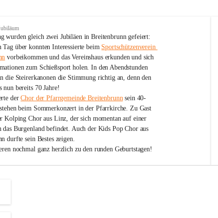
Jubiläum
 wurden gleich zwei Jubiläen in Breitenbrunn gefeiert: 
 Tag über konnten Interessierte beim 
Sportschützenverein 
nn
 vorbeikommen und das Vereinshaus erkunden und sich 
mationen zum Schießsport holen. In den Abendstunden 
nn die Steirerkanonen die Stimmung richtig an, denn den 
 nun bereits 70 Jahre!
rte der 
Chor der Pfarrgemeinde Breitenbrunn
 sein 40-
estehen beim Sommerkonzert in der Pfarrkirche. Zu Gast 
er Kolping Chor aus Linz, der sich momentan auf einer 
h das Burgenland befindet. Auch der Kids Pop Chor aus 
n durfte sein Bestes zeigen.
ieren nochmal ganz herzlich zu den runden Geburtstagen!