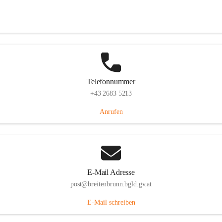
Eisenstädterstraße 18, 7091 Breitenbrunn am Neusiedler See, AUT
Auf Karte ansehen
Telefonnummer
+43 2683 5213
Anrufen
E-Mail Adresse
post@breitenbrunn.bgld.gv.at
E-Mail schreiben