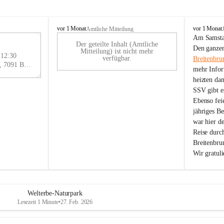
B
B
vor 1 Monat
vor 1 Monat
Amtliche Mitteilung
r
r
Am Samstag
Der geteilte Inhalt (Amtliche
e
e
29
Den ganzen
Mitteilung) ist nicht mehr
i
i
 12:30
AU
verfügbar.
Breitenbru
t
t
Eisenstädter Straße 18, 7091 Breitenbrunn am Neusiedler See, AUT
G
mehr Infor
e
e
heizten da
n
n
SSV gibt es
b
b
r
r
Ebenso feie
u
u
jähriges B
n
n
war hier d
n
n
Reise durc
a
a
Breitenbrun
m
m
Wir gratul
N
N
e
e
u
u
s
s
i
i
Welterbe-Naturpark
e
e
Lesezeit 1 Minute
•
27. Feb. 2026
d
d
l
l