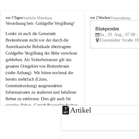
B
B
vor 3 Tagen
vor 2 Wochen
Amtliche Mitteilung
Veranstaltung
r
r
Verordnung betr. Goldgelbe Vergilbung!
e
e
Blutspenden
Leider ist auch die Gemeinde 
i
i
Sa., 29. Aug., 07:00 -
t
t
Breitenbrunn nicht vor der durch die 
e
e
Amerikanische Rebzikade übertragene 
n
n
Goldgelbe Vergilbung der Rebe verschont 
b
b
geblieben. Als Sicherheitszone gilt das 
r
r
gesamte Ortsgebiet von Breitenbrunn 
u
u
(siehe Anhang). Wir bitten nochmal die 
n
n
n
n
bereits mehrfach (Cities, 
a
a
Gemeindezeitung) ausgesendeten 
m
m
Informationen zu studieren und befallene 
N
N
Reben zu entfernen. Dies gilt auch für 
e
e
einzelne Reben. Gemäß Burgenländischen 
u
u
Artikel
Weinbaugesetz sind nicht gepflegte oder 
s
s
i
i
unzulässige Weingärten zu roden! Bitte 
e
e
helfen wir zusammen um unsere Winzer 
d
d
vor den prognostizierten Ernteausfällen 
l
l
und den daraus folgenden wirtschaftlichen 