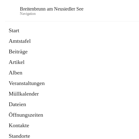
Breitenbrunn am Neusiedler See
Navigation
Start
Amtstafel
Formulare
Beiträge
18 Schnellzugriffe
Artikel
Gemeindeservice
7 Schnellzugriffe
Alben
Veranstaltungen
Müllkalender
Dateien
Öffnungszeiten
Kontakte
Standorte