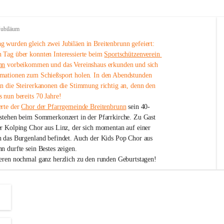
Jubiläum
 wurden gleich zwei Jubiläen in Breitenbrunn gefeiert: 
 Tag über konnten Interessierte beim 
Sportschützenverein 
nn
 vorbeikommen und das Vereinshaus erkunden und sich 
mationen zum Schießsport holen. In den Abendstunden 
nn die Steirerkanonen die Stimmung richtig an, denn den 
 nun bereits 70 Jahre!
rte der 
Chor der Pfarrgemeinde Breitenbrunn
 sein 40-
estehen beim Sommerkonzert in der Pfarrkirche. Zu Gast 
er Kolping Chor aus Linz, der sich momentan auf einer 
h das Burgenland befindet. Auch der Kids Pop Chor aus 
n durfte sein Bestes zeigen.
ieren nochmal ganz herzlich zu den runden Geburtstagen!