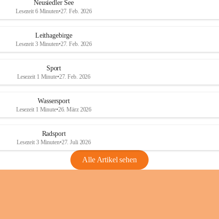
e
e
Neusiedler See
r
r
Lesezeit 6 Minuten
•
27. Feb. 2026
S
S
e
e
Leithagebirge
e
e
Lesezeit 3 Minuten
•
27. Feb. 2026
Sport
Lesezeit 1 Minute
•
27. Feb. 2026
Wassersport
Lesezeit 1 Minute
•
26. März 2026
Radsport
Lesezeit 3 Minuten
•
27. Juli 2026
Alle Artikel sehen