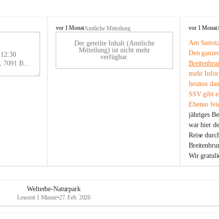
B
B
vor 1 Monat
vor 1 Monat
Amtliche Mitteilung
r
r
Am Samstag
Der geteilte Inhalt (Amtliche
e
e
29
Mitteilung) ist nicht mehr
Den ganzen
i
i
 12:30
AU
verfügbar.
t
t
Eisenstädter Straße 18, 7091 Breitenbrunn am Neusiedler See, AUT
Breitenbru
G
e
e
mehr Infor
n
n
heizten da
b
b
SSV gibt es
r
r
Ebenso feie
u
u
jähriges B
n
n
n
n
war hier d
a
a
Reise durc
m
m
Breitenbrun
N
N
Wir gratul
e
e
u
u
s
s
i
i
Welterbe-Naturpark
e
e
Lesezeit 1 Minute
•
27. Feb. 2026
d
d
l
l