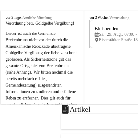
B
B
vor 2 Tagen
vor 2 Wochen
Amtliche Mitteilung
Veranstaltung
r
r
Verordnung betr. Goldgelbe Vergilbung!
e
e
Blutspenden
Leider ist auch die Gemeinde 
i
i
Sa., 29. Aug., 07:00 -
t
t
Breitenbrunn nicht vor der durch die 
e
e
Amerikanische Rebzikade übertragene 
n
n
Goldgelbe Vergilbung der Rebe verschont 
b
b
geblieben. Als Sicherheitszone gilt das 
r
r
gesamte Ortsgebiet von Breitenbrunn 
u
u
(siehe Anhang). Wir bitten nochmal die 
n
n
n
n
bereits mehrfach (Cities, 
a
a
Gemeindezeitung) ausgesendeten 
m
m
Informationen zu studieren und befallene 
N
N
Reben zu entfernen. Dies gilt auch für 
e
e
einzelne Reben. Gemäß Burgenländischen 
u
u
Artikel
Weinbaugesetz sind nicht gepflegte oder 
s
s
i
i
unzulässige Weingärten zu roden! Bitte 
e
e
helfen wir zusammen um unsere Winzer 
d
d
vor den prognostizierten Ernteausfällen 
l
l
und den daraus folgenden wirtschaftlichen 