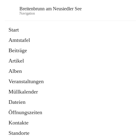
Breitenbrunn am Neusiedler See
Navigation
Start
Amtstafel
Formulare
Beiträge
18 Schnellzugriffe
Artikel
Gemeindeservice
7 Schnellzugriffe
Alben
Veranstaltungen
Müllkalender
Dateien
Öffnungszeiten
Kontakte
Standorte