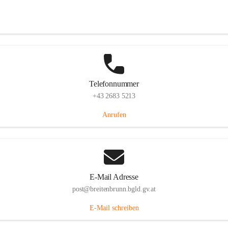
Eisenstädterstraße 18, 7091 Breitenbrunn am Neusiedler See, AUT
Auf Karte ansehen
Telefonnummer
+43 2683 5213
Anrufen
E-Mail Adresse
post@breitenbrunn.bgld.gv.at
E-Mail schreiben