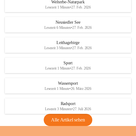
i
i
unzulässige Weingärten zu roden! Bitte 
Welterbe-Naturpark
e
e
helfen wir zusammen um unsere Winzer 
Lesezeit 1 Minute
•
27. Feb. 2026
d
d
vor den prognostizierten Ernteausfällen 
l
l
und den daraus folgenden wirtschaftlichen 
e
e
Neusiedler See
Schäden zu bewahren.
r
r
Lesezeit 6 Minuten
•
27. Feb. 2026
S
S
Verordnungen
e
e
Leithagebirge
04.08.2026
e
e
Lesezeit 3 Minuten
•
27. Feb. 2026
Maßnahmen zur Bekämpfung
der Goldgelben Vergilbung der
Sport
Rebe und der Amerikanischen
Lesezeit 1 Minute
•
27. Feb. 2026
Rebzikade
Anhang VBl. EU Nr. 18
Wassersport
_2026
Lesezeit 1 Minute
•
26. März 2026
1 Seite
•
1,4 MB
Radsport
VBl. EU Nr. 18_2026
Lesezeit 3 Minuten
•
27. Juli 2026
2 Seiten
•
2,1 MB
Alle Artikel sehen