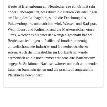
Heute ist Breitenbrunn am Neusiedler See ein Ort mit sehr 
hoher Lebensqualität, was durch die starken Zusiedelungen 
am Hang des Leithagebirges und die Errichtung des 
Pußtawohnparks unterstrichen wird. Wasser- und Radsport, 
Wein, Kunst und Kulinarik sind die Markenzeichen eines 
Ortes, welcher es als einer der wenigen geschafft hat bei 
Betriebsansiedlungen auf stille und hundertprozentig 
umweltschonende Industrie- und Gewerbebetriebe zu 
setzen. Auch die Infrastruktur im Dorfzentrum wurde 
harmonisch an die noch immer erhaltene alte Bausbustanz 
angepaßt. So können Nachtschwärmer unter alt anmutenden 
Laternen bummeln gehen und die prachtvoll angestrahlte 
Pfarrkirche bewundern.

Der Weinbau dominert heute nicht mehr, ist aber integrativer 
Bestandteil der Kultur des Ortes, da man hier schon lange 
von Massenweinbau auf Qualitätsweinbau umgestellt hat. 
So ist es auch nicht verwunderlich, dass eines der historisch 