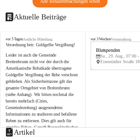
Alle Bekanntmachungen sehen
Aktuelle Beiträge
B
B
vor 5 Tagen
vor 3 Wochen
Amtliche Mitteilung
Veranstaltung
r
r
Verordnung betr. Goldgelbe Vergilbung!
e
e
Blutspenden
Leider ist auch die Gemeinde 
i
i
Sa., 29. Aug., 07:00 -
t
t
Breitenbrunn nicht vor der durch die 
e
e
Amerikanische Rebzikade übertragene 
n
n
Goldgelbe Vergilbung der Rebe verschont 
b
b
geblieben. Als Sicherheitszone gilt das 
r
r
gesamte Ortsgebiet von Breitenbrunn 
u
u
(siehe Anhang). Wir bitten nochmal die 
n
n
n
n
bereits mehrfach (Cities, 
a
a
Gemeindezeitung) ausgesendeten 
m
m
Informationen zu studieren und befallene 
N
N
Reben zu entfernen. Dies gilt auch für 
e
e
einzelne Reben. Gemäß Burgenländischen 
u
u
Artikel
Weinbaugesetz sind nicht gepflegte oder 
s
s