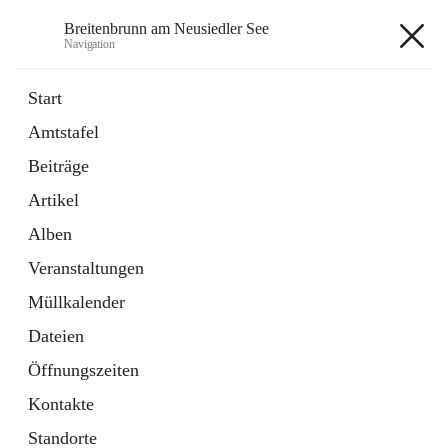
Breitenbrunn am Neusiedler See
Navigation
Breitenbrunn am Neusiedler See
Start
Amtstafel
Formulare
Beiträge
18 Schnellzugriffe
Artikel
Gemeindeservice
7 Schnellzugriffe
Alben
Veranstaltungen
+7
Müllkalender
Dateien
Öffnungszeiten
Kontakte
Hauptadresse
Standorte