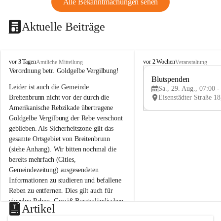
Alle Bekanntmachungen sehen
Aktuelle Beiträge
B
B
vor 3 Tagen
vor 2 Wochen
Amtliche Mitteilung
Veranstaltung
r
r
Verordnung betr. Goldgelbe Vergilbung!
e
e
Blutspenden
Leider ist auch die Gemeinde 
i
i
Sa., 29. Aug., 07:00 -
t
t
Breitenbrunn nicht vor der durch die 
e
e
Amerikanische Rebzikade übertragene 
n
n
Goldgelbe Vergilbung der Rebe verschont 
b
b
geblieben. Als Sicherheitszone gilt das 
r
r
gesamte Ortsgebiet von Breitenbrunn 
u
u
(siehe Anhang). Wir bitten nochmal die 
n
n
n
n
bereits mehrfach (Cities, 
a
a
Gemeindezeitung) ausgesendeten 
m
m
Informationen zu studieren und befallene 
N
N
Reben zu entfernen. Dies gilt auch für 
e
e
einzelne Reben. Gemäß Burgenländischen 
u
u
Artikel
Weinbaugesetz sind nicht gepflegte oder 
s
s