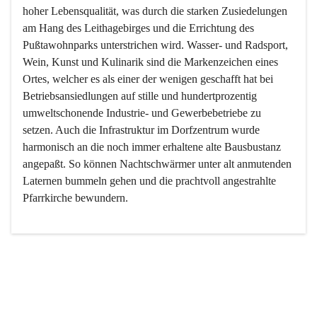
hoher Lebensqualität, was durch die starken Zusiedelungen 
am Hang des Leithagebirges und die Errichtung des 
Pußtawohnparks unterstrichen wird. Wasser- und Radsport, 
Wein, Kunst und Kulinarik sind die Markenzeichen eines 
Ortes, welcher es als einer der wenigen geschafft hat bei 
Betriebsansiedlungen auf stille und hundertprozentig 
umweltschonende Industrie- und Gewerbebetriebe zu 
setzen. Auch die Infrastruktur im Dorfzentrum wurde 
harmonisch an die noch immer erhaltene alte Bausbustanz 
angepaßt. So können Nachtschwärmer unter alt anmutenden 
Laternen bummeln gehen und die prachtvoll angestrahlte 
Pfarrkirche bewundern.

Der Weinbau dominert heute nicht mehr, ist aber integrativer 
Bestandteil der Kultur des Ortes, da man hier schon lange 
von Massenweinbau auf Qualitätsweinbau umgestellt hat. 
So ist es auch nicht verwunderlich, dass eines der historisch 
wertvollsten Gebäude die Ortsvinothek beherbergt und dass 
der Kellering ein beliebtes Ziel darstellt.
