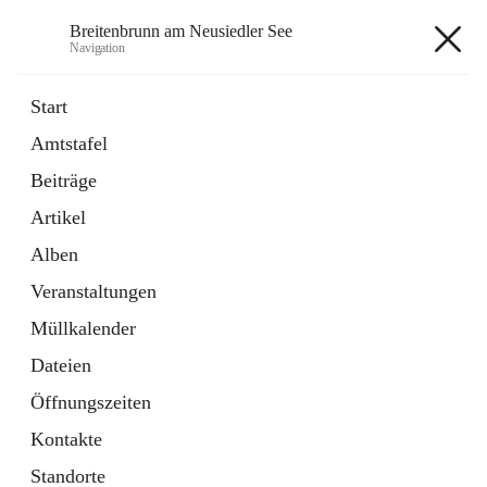
Breitenbrunn am Neusiedler See
Navigation
Breitenbrunn am Neusiedler See
Start
Amtstafel
Formulare
Beiträge
18 Schnellzugriffe
Artikel
Gemeindeservice
7 Schnellzugriffe
Alben
Veranstaltungen
+7
Müllkalender
Dateien
Öffnungszeiten
Kontakte
Hauptadresse
Standorte