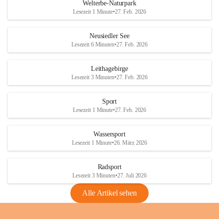
i
i
unzulässige Weingärten zu roden! Bitte 
Welterbe-Naturpark
e
e
helfen wir zusammen um unsere Winzer 
Lesezeit 1 Minute
•
27. Feb. 2026
d
d
vor den prognostizierten Ernteausfällen 
l
l
und den daraus folgenden wirtschaftlichen 
e
e
Neusiedler See
Schäden zu bewahren.
r
r
Lesezeit 6 Minuten
•
27. Feb. 2026
S
S
Verordnungen
e
e
Leithagebirge
04.08.2026
e
e
Lesezeit 3 Minuten
•
27. Feb. 2026
Maßnahmen zur Bekämpfung
der Goldgelben Vergilbung der
Sport
Rebe und der Amerikanischen
Lesezeit 1 Minute
•
27. Feb. 2026
Rebzikade
Anhang VBl. EU Nr. 18
Wassersport
_2026
Lesezeit 1 Minute
•
26. März 2026
1 Seite
•
1,4 MB
Radsport
VBl. EU Nr. 18_2026
Lesezeit 3 Minuten
•
27. Juli 2026
2 Seiten
•
2,1 MB
Alle Artikel sehen