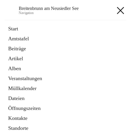
Breitenbrunn am Neusiedler See
Navigation
Breitenbrunn am Neusiedler See
Start
Amtstafel
Formulare
Beiträge
18 Schnellzugriffe
Artikel
Gemeindeservice
7 Schnellzugriffe
Alben
Veranstaltungen
+7
Müllkalender
Dateien
Öffnungszeiten
Kontakte
Hauptadresse
Standorte