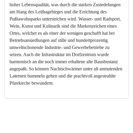
hoher Lebensqualität, was durch die starken Zusiedelungen 
am Hang des Leithagebirges und die Errichtung des 
Pußtawohnparks unterstrichen wird. Wasser- und Radsport, 
Wein, Kunst und Kulinarik sind die Markenzeichen eines 
Ortes, welcher es als einer der wenigen geschafft hat bei 
Betriebsansiedlungen auf stille und hundertprozentig 
umweltschonende Industrie- und Gewerbebetriebe zu 
setzen. Auch die Infrastruktur im Dorfzentrum wurde 
harmonisch an die noch immer erhaltene alte Bausbustanz 
angepaßt. So können Nachtschwärmer unter alt anmutenden 
Laternen bummeln gehen und die prachtvoll angestrahlte 
Pfarrkirche bewundern.

Der Weinbau dominert heute nicht mehr, ist aber integrativer 
Bestandteil der Kultur des Ortes, da man hier schon lange 
von Massenweinbau auf Qualitätsweinbau umgestellt hat. 
So ist es auch nicht verwunderlich, dass eines der historisch 
wertvollsten Gebäude die Ortsvinothek beherbergt und dass 
der Kellering ein beliebtes Ziel darstellt.
