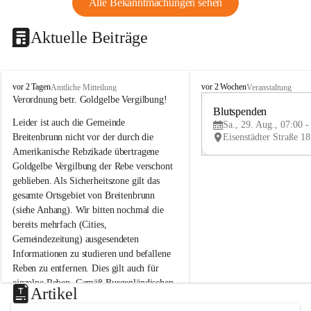
Alle Bekanntmachungen sehen
Aktuelle Beiträge
B
B
vor 2 Tagen
vor 2 Wochen
Amtliche Mitteilung
Veranstaltung
r
r
Verordnung betr. Goldgelbe Vergilbung!
e
e
Blutspenden
Leider ist auch die Gemeinde 
i
i
Sa., 29. Aug., 07:00 -
t
t
Breitenbrunn nicht vor der durch die 
e
e
Amerikanische Rebzikade übertragene 
n
n
Goldgelbe Vergilbung der Rebe verschont 
b
b
geblieben. Als Sicherheitszone gilt das 
r
r
gesamte Ortsgebiet von Breitenbrunn 
u
u
(siehe Anhang). Wir bitten nochmal die 
n
n
n
n
bereits mehrfach (Cities, 
a
a
Gemeindezeitung) ausgesendeten 
m
m
Informationen zu studieren und befallene 
N
N
Reben zu entfernen. Dies gilt auch für 
e
e
einzelne Reben. Gemäß Burgenländischen 
u
u
Artikel
Weinbaugesetz sind nicht gepflegte oder 
s
s