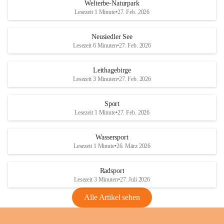
i
i
unzulässige Weingärten zu roden! Bitte 
Welterbe-Naturpark
e
e
helfen wir zusammen um unsere Winzer 
Lesezeit 1 Minute
•
27. Feb. 2026
d
d
vor den prognostizierten Ernteausfällen 
l
l
und den daraus folgenden wirtschaftlichen 
e
e
Neusiedler See
Schäden zu bewahren.
r
r
Lesezeit 6 Minuten
•
27. Feb. 2026
S
S
Verordnungen
e
e
Leithagebirge
04.08.2026
e
e
Lesezeit 3 Minuten
•
27. Feb. 2026
Maßnahmen zur Bekämpfung
der Goldgelben Vergilbung der
Sport
Rebe und der Amerikanischen
Lesezeit 1 Minute
•
27. Feb. 2026
Rebzikade
Anhang VBl. EU Nr. 18
Wassersport
_2026
Lesezeit 1 Minute
•
26. März 2026
1 Seite
•
1,4 MB
Radsport
VBl. EU Nr. 18_2026
Lesezeit 3 Minuten
•
27. Juli 2026
2 Seiten
•
2,1 MB
Alle Artikel sehen