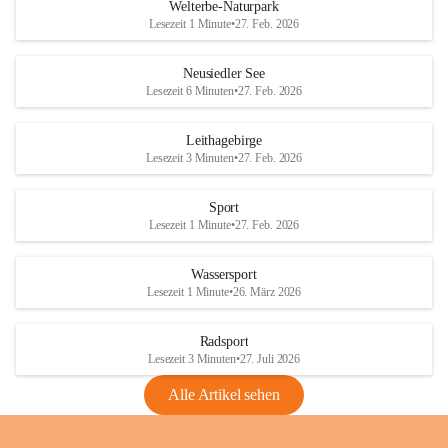
i
i
unzulässige Weingärten zu roden! Bitte 
Welterbe-Naturpark
e
e
helfen wir zusammen um unsere Winzer 
Lesezeit 1 Minute
•
27. Feb. 2026
d
d
vor den prognostizierten Ernteausfällen 
l
l
und den daraus folgenden wirtschaftlichen 
e
e
Neusiedler See
Schäden zu bewahren.
r
r
Lesezeit 6 Minuten
•
27. Feb. 2026
S
S
Verordnungen
e
e
Leithagebirge
04.08.2026
e
e
Lesezeit 3 Minuten
•
27. Feb. 2026
Maßnahmen zur Bekämpfung
der Goldgelben Vergilbung der
Sport
Rebe und der Amerikanischen
Lesezeit 1 Minute
•
27. Feb. 2026
Rebzikade
Anhang VBl. EU Nr. 18
Wassersport
_2026
Lesezeit 1 Minute
•
26. März 2026
1 Seite
•
1,4 MB
Radsport
VBl. EU Nr. 18_2026
Lesezeit 3 Minuten
•
27. Juli 2026
2 Seiten
•
2,1 MB
Alle Artikel sehen