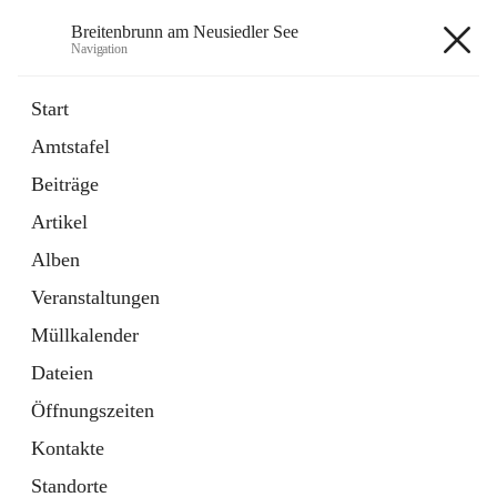
Breitenbrunn am Neusiedler See
Navigation
Breitenbrunn am Neusiedler See
Start
Amtstafel
Formulare
Beiträge
18 Schnellzugriffe
Artikel
Gemeindeservice
7 Schnellzugriffe
Alben
Veranstaltungen
+7
Müllkalender
Dateien
Öffnungszeiten
Kontakte
Hauptadresse
Standorte