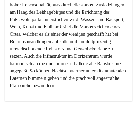
hoher Lebensqualität, was durch die starken Zusiedelungen 
am Hang des Leithagebirges und die Errichtung des 
Pußtawohnparks unterstrichen wird. Wasser- und Radsport, 
Wein, Kunst und Kulinarik sind die Markenzeichen eines 
Ortes, welcher es als einer der wenigen geschafft hat bei 
Betriebsansiedlungen auf stille und hundertprozentig 
umweltschonende Industrie- und Gewerbebetriebe zu 
setzen. Auch die Infrastruktur im Dorfzentrum wurde 
harmonisch an die noch immer erhaltene alte Bausbustanz 
angepaßt. So können Nachtschwärmer unter alt anmutenden 
Laternen bummeln gehen und die prachtvoll angestrahlte 
Pfarrkirche bewundern.

Der Weinbau dominert heute nicht mehr, ist aber integrativer 
Bestandteil der Kultur des Ortes, da man hier schon lange 
von Massenweinbau auf Qualitätsweinbau umgestellt hat. 
So ist es auch nicht verwunderlich, dass eines der historisch 
wertvollsten Gebäude die Ortsvinothek beherbergt und dass 
der Kellering ein beliebtes Ziel darstellt.
