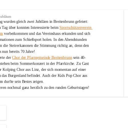
Jubiläum
 wurden gleich zwei Jubiläen in Breitenbrunn gefeiert: 
 Tag über konnten Interessierte beim 
Sportschützenverein 
nn
 vorbeikommen und das Vereinshaus erkunden und sich 
mationen zum Schießsport holen. In den Abendstunden 
nn die Steirerkanonen die Stimmung richtig an, denn den 
 nun bereits 70 Jahre!
rte der 
Chor der Pfarrgemeinde Breitenbrunn
 sein 40-
estehen beim Sommerkonzert in der Pfarrkirche. Zu Gast 
er Kolping Chor aus Linz, der sich momentan auf einer 
h das Burgenland befindet. Auch der Kids Pop Chor aus 
n durfte sein Bestes zeigen.
ieren nochmal ganz herzlich zu den runden Geburtstagen!