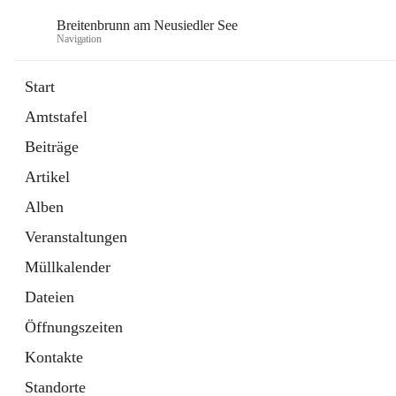
Breitenbrunn am Neusiedler See
Navigation
Start
Amtstafel
Formulare
Beiträge
18 Schnellzugriffe
Artikel
Gemeindeservice
7 Schnellzugriffe
Alben
Veranstaltungen
Müllkalender
Dateien
Öffnungszeiten
Kontakte
Standorte