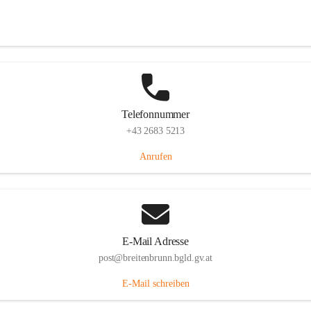
Eisenstädterstraße 18, 7091 Breitenbrunn am Neusiedler See, AUT
Auf Karte ansehen
Telefonnummer
+43 2683 5213
Anrufen
E-Mail Adresse
post@breitenbrunn.bgld.gv.at
E-Mail schreiben