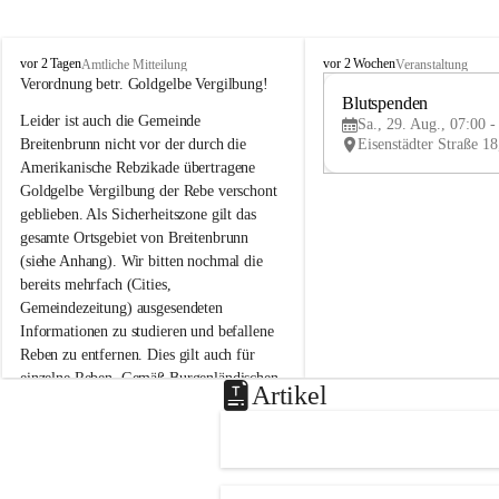
B
B
vor 2 Tagen
vor 2 Wochen
Amtliche Mitteilung
Veranstaltung
r
r
Verordnung betr. Goldgelbe Vergilbung!
e
e
Blutspenden
Leider ist auch die Gemeinde 
i
i
Sa., 29. Aug., 07:00 -
t
t
Breitenbrunn nicht vor der durch die 
e
e
Amerikanische Rebzikade übertragene 
n
n
Goldgelbe Vergilbung der Rebe verschont 
b
b
geblieben. Als Sicherheitszone gilt das 
r
r
gesamte Ortsgebiet von Breitenbrunn 
u
u
(siehe Anhang). Wir bitten nochmal die 
n
n
n
n
bereits mehrfach (Cities, 
a
a
Gemeindezeitung) ausgesendeten 
m
m
Informationen zu studieren und befallene 
N
N
Reben zu entfernen. Dies gilt auch für 
e
e
einzelne Reben. Gemäß Burgenländischen 
u
u
Artikel
Weinbaugesetz sind nicht gepflegte oder 
s
s
i
i
unzulässige Weingärten zu roden! Bitte 
e
e
helfen wir zusammen um unsere Winzer 
d
d
vor den prognostizierten Ernteausfällen 
l
l
und den daraus folgenden wirtschaftlichen 