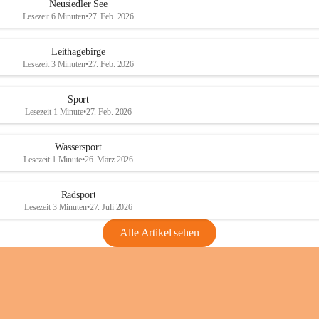
e
e
Neusiedler See
r
r
Lesezeit 6 Minuten
•
27. Feb. 2026
S
S
e
e
Leithagebirge
e
e
Lesezeit 3 Minuten
•
27. Feb. 2026
Sport
Lesezeit 1 Minute
•
27. Feb. 2026
Wassersport
Lesezeit 1 Minute
•
26. März 2026
Radsport
Lesezeit 3 Minuten
•
27. Juli 2026
Alle Artikel sehen