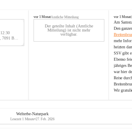
B
B
vor 1 Monat
vor 1 Monat
Amtliche Mitteilung
r
r
Am Samstag
Der geteilte Inhalt (Amtliche
e
e
29
Den ganzen
Mitteilung) ist nicht mehr
i
i
 12:30
AU
verfügbar.
Breitenbru
t
t
Eisenstädter Straße 18, 7091 Breitenbrunn am Neusiedler See, AUT
G
mehr Infor
e
e
heizten da
n
n
SSV gibt es
b
b
r
r
Ebenso feie
u
u
jähriges B
n
n
war hier d
n
n
Reise durc
a
a
Breitenbrun
m
m
Wir gratul
N
N
e
e
u
u
s
s
i
i
Welterbe-Naturpark
e
e
Lesezeit 1 Minute
•
27. Feb. 2026
d
d
l
l