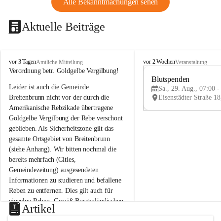
Alle Bekanntmachungen sehen
Aktuelle Beiträge
B
B
vor 3 Tagen
vor 2 Wochen
Amtliche Mitteilung
Veranstaltung
r
r
Verordnung betr. Goldgelbe Vergilbung!
e
e
Blutspenden
Leider ist auch die Gemeinde 
i
i
Sa., 29. Aug., 07:00 -
t
t
Breitenbrunn nicht vor der durch die 
e
e
Amerikanische Rebzikade übertragene 
n
n
Goldgelbe Vergilbung der Rebe verschont 
b
b
geblieben. Als Sicherheitszone gilt das 
r
r
gesamte Ortsgebiet von Breitenbrunn 
u
u
(siehe Anhang). Wir bitten nochmal die 
n
n
n
n
bereits mehrfach (Cities, 
a
a
Gemeindezeitung) ausgesendeten 
m
m
Informationen zu studieren und befallene 
N
N
Reben zu entfernen. Dies gilt auch für 
e
e
einzelne Reben. Gemäß Burgenländischen 
u
u
Artikel
Weinbaugesetz sind nicht gepflegte oder 
s
s