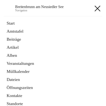
Breitenbrunn am Neusiedler See
Navigation
Breitenbrunn am Neusiedler See
Start
Amtstafel
Formulare
Beiträge
18 Schnellzugriffe
Artikel
Gemeindeservice
7 Schnellzugriffe
Alben
Veranstaltungen
+7
Müllkalender
Dateien
Öffnungszeiten
Kontakte
Hauptadresse
Standorte