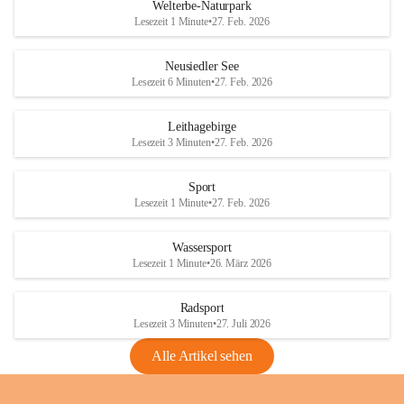
i
i
unzulässige Weingärten zu roden! Bitte 
Welterbe-Naturpark
e
e
helfen wir zusammen um unsere Winzer 
Lesezeit 1 Minute
•
27. Feb. 2026
d
d
vor den prognostizierten Ernteausfällen 
l
l
und den daraus folgenden wirtschaftlichen 
e
e
Neusiedler See
Schäden zu bewahren.
r
r
Lesezeit 6 Minuten
•
27. Feb. 2026
S
S
Verordnungen
e
e
Leithagebirge
04.08.2026
e
e
Lesezeit 3 Minuten
•
27. Feb. 2026
Maßnahmen zur Bekämpfung
der Goldgelben Vergilbung der
Sport
Rebe und der Amerikanischen
Lesezeit 1 Minute
•
27. Feb. 2026
Rebzikade
Anhang VBl. EU Nr. 18
Wassersport
_2026
Lesezeit 1 Minute
•
26. März 2026
1 Seite
•
1,4 MB
Radsport
VBl. EU Nr. 18_2026
Lesezeit 3 Minuten
•
27. Juli 2026
2 Seiten
•
2,1 MB
Alle Artikel sehen