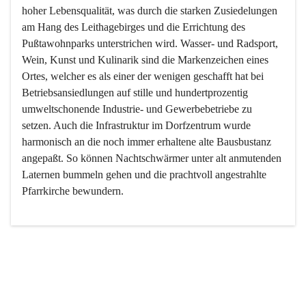
hoher Lebensqualität, was durch die starken Zusiedelungen 
am Hang des Leithagebirges und die Errichtung des 
Pußtawohnparks unterstrichen wird. Wasser- und Radsport, 
Wein, Kunst und Kulinarik sind die Markenzeichen eines 
Ortes, welcher es als einer der wenigen geschafft hat bei 
Betriebsansiedlungen auf stille und hundertprozentig 
umweltschonende Industrie- und Gewerbebetriebe zu 
setzen. Auch die Infrastruktur im Dorfzentrum wurde 
harmonisch an die noch immer erhaltene alte Bausbustanz 
angepaßt. So können Nachtschwärmer unter alt anmutenden 
Laternen bummeln gehen und die prachtvoll angestrahlte 
Pfarrkirche bewundern.

Der Weinbau dominert heute nicht mehr, ist aber integrativer 
Bestandteil der Kultur des Ortes, da man hier schon lange 
von Massenweinbau auf Qualitätsweinbau umgestellt hat. 
So ist es auch nicht verwunderlich, dass eines der historisch 
wertvollsten Gebäude die Ortsvinothek beherbergt und dass 
der Kellering ein beliebtes Ziel darstellt.
