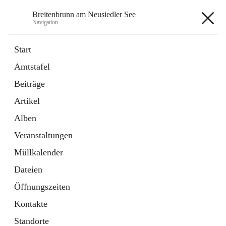
Breitenbrunn am Neusiedler See
Navigation
Breitenbrunn am Neusiedler See
Start
Amtstafel
Formulare
Beiträge
18 Schnellzugriffe
Artikel
Gemeindeservice
7 Schnellzugriffe
Alben
Veranstaltungen
+7
Müllkalender
Dateien
Öffnungszeiten
Kontakte
Hauptadresse
Standorte