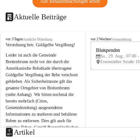
Alle Bekanntmachungen sehen
Aktuelle Beiträge
B
B
vor 3 Tagen
vor 2 Wochen
Amtliche Mitteilung
Veranstaltung
r
r
Verordnung betr. Goldgelbe Vergilbung!
e
e
Blutspenden
Leider ist auch die Gemeinde 
i
i
Sa., 29. Aug., 07:00 -
t
t
Breitenbrunn nicht vor der durch die 
e
e
Amerikanische Rebzikade übertragene 
n
n
Goldgelbe Vergilbung der Rebe verschont 
b
b
geblieben. Als Sicherheitszone gilt das 
r
r
gesamte Ortsgebiet von Breitenbrunn 
u
u
(siehe Anhang). Wir bitten nochmal die 
n
n
n
n
bereits mehrfach (Cities, 
a
a
Gemeindezeitung) ausgesendeten 
m
m
Informationen zu studieren und befallene 
N
N
Reben zu entfernen. Dies gilt auch für 
e
e
einzelne Reben. Gemäß Burgenländischen 
u
u
Artikel
Weinbaugesetz sind nicht gepflegte oder 
s
s