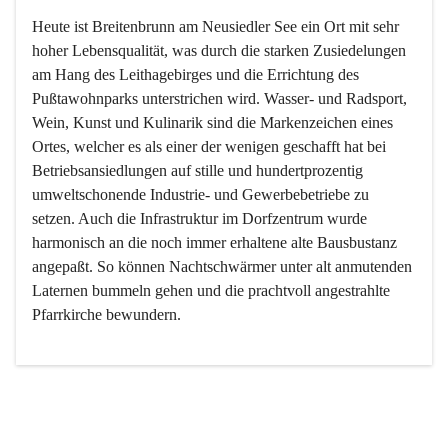
Heute ist Breitenbrunn am Neusiedler See ein Ort mit sehr 
hoher Lebensqualität, was durch die starken Zusiedelungen 
am Hang des Leithagebirges und die Errichtung des 
Pußtawohnparks unterstrichen wird. Wasser- und Radsport, 
Wein, Kunst und Kulinarik sind die Markenzeichen eines 
Ortes, welcher es als einer der wenigen geschafft hat bei 
Betriebsansiedlungen auf stille und hundertprozentig 
umweltschonende Industrie- und Gewerbebetriebe zu 
setzen. Auch die Infrastruktur im Dorfzentrum wurde 
harmonisch an die noch immer erhaltene alte Bausbustanz 
angepaßt. So können Nachtschwärmer unter alt anmutenden 
Laternen bummeln gehen und die prachtvoll angestrahlte 
Pfarrkirche bewundern.

Der Weinbau dominert heute nicht mehr, ist aber integrativer 
Bestandteil der Kultur des Ortes, da man hier schon lange 
von Massenweinbau auf Qualitätsweinbau umgestellt hat. 
So ist es auch nicht verwunderlich, dass eines der historisch 