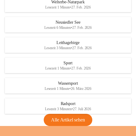
i
i
unzulässige Weingärten zu roden! Bitte 
Welterbe-Naturpark
e
e
helfen wir zusammen um unsere Winzer 
Lesezeit 1 Minute
•
27. Feb. 2026
d
d
vor den prognostizierten Ernteausfällen 
l
l
und den daraus folgenden wirtschaftlichen 
e
e
Neusiedler See
Schäden zu bewahren.
r
r
Lesezeit 6 Minuten
•
27. Feb. 2026
S
S
Verordnungen
e
e
Leithagebirge
04.08.2026
e
e
Lesezeit 3 Minuten
•
27. Feb. 2026
Maßnahmen zur Bekämpfung
der Goldgelben Vergilbung der
Sport
Rebe und der Amerikanischen
Lesezeit 1 Minute
•
27. Feb. 2026
Rebzikade
Anhang VBl. EU Nr. 18
Wassersport
_2026
Lesezeit 1 Minute
•
26. März 2026
1 Seite
•
1,4 MB
Radsport
VBl. EU Nr. 18_2026
Lesezeit 3 Minuten
•
27. Juli 2026
2 Seiten
•
2,1 MB
Alle Artikel sehen