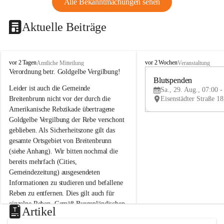
Alle Bekanntmachungen sehen
Aktuelle Beiträge
B
B
vor 2 Tagen
vor 2 Wochen
Amtliche Mitteilung
Veranstaltung
r
r
Verordnung betr. Goldgelbe Vergilbung!
e
e
Blutspenden
Leider ist auch die Gemeinde 
i
i
Sa., 29. Aug., 07:00 -
t
t
Breitenbrunn nicht vor der durch die 
e
e
Amerikanische Rebzikade übertragene 
n
n
Goldgelbe Vergilbung der Rebe verschont 
b
b
geblieben. Als Sicherheitszone gilt das 
r
r
gesamte Ortsgebiet von Breitenbrunn 
u
u
(siehe Anhang). Wir bitten nochmal die 
n
n
n
n
bereits mehrfach (Cities, 
a
a
Gemeindezeitung) ausgesendeten 
m
m
Informationen zu studieren und befallene 
N
N
Reben zu entfernen. Dies gilt auch für 
e
e
einzelne Reben. Gemäß Burgenländischen 
u
u
Artikel
Weinbaugesetz sind nicht gepflegte oder 
s
s