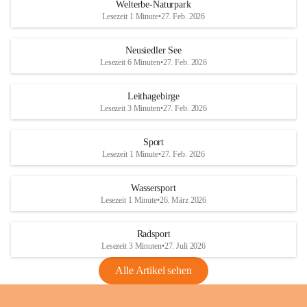
i
i
unzulässige Weingärten zu roden! Bitte 
Welterbe-Naturpark
e
e
helfen wir zusammen um unsere Winzer 
Lesezeit 1 Minute
•
27. Feb. 2026
d
d
vor den prognostizierten Ernteausfällen 
l
l
und den daraus folgenden wirtschaftlichen 
e
e
Neusiedler See
Schäden zu bewahren.
r
r
Lesezeit 6 Minuten
•
27. Feb. 2026
S
S
Verordnungen
e
e
Leithagebirge
04.08.2026
e
e
Lesezeit 3 Minuten
•
27. Feb. 2026
Maßnahmen zur Bekämpfung
der Goldgelben Vergilbung der
Sport
Rebe und der Amerikanischen
Lesezeit 1 Minute
•
27. Feb. 2026
Rebzikade
Anhang VBl. EU Nr. 18
Wassersport
_2026
Lesezeit 1 Minute
•
26. März 2026
1 Seite
•
1,4 MB
Radsport
VBl. EU Nr. 18_2026
Lesezeit 3 Minuten
•
27. Juli 2026
2 Seiten
•
2,1 MB
Alle Artikel sehen