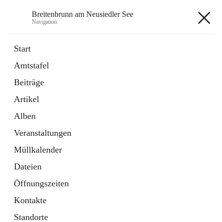
Breitenbrunn am Neusiedler See
Navigation
Breitenbrunn am Neusiedler See
Start
Amtstafel
Formulare
Beiträge
18 Schnellzugriffe
Artikel
Gemeindeservice
7 Schnellzugriffe
Alben
Veranstaltungen
+7
Müllkalender
Dateien
Öffnungszeiten
Kontakte
Hauptadresse
Standorte