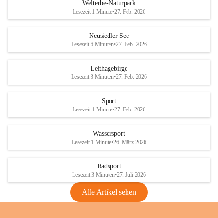
i
i
unzulässige Weingärten zu roden! Bitte 
Welterbe-Naturpark
e
e
helfen wir zusammen um unsere Winzer 
Lesezeit 1 Minute
•
27. Feb. 2026
d
d
vor den prognostizierten Ernteausfällen 
l
l
und den daraus folgenden wirtschaftlichen 
e
e
Neusiedler See
Schäden zu bewahren.
r
r
Lesezeit 6 Minuten
•
27. Feb. 2026
S
S
Verordnungen
e
e
Leithagebirge
04.08.2026
e
e
Lesezeit 3 Minuten
•
27. Feb. 2026
Maßnahmen zur Bekämpfung
der Goldgelben Vergilbung der
Sport
Rebe und der Amerikanischen
Lesezeit 1 Minute
•
27. Feb. 2026
Rebzikade
Anhang VBl. EU Nr. 18
Wassersport
_2026
Lesezeit 1 Minute
•
26. März 2026
1 Seite
•
1,4 MB
Radsport
VBl. EU Nr. 18_2026
Lesezeit 3 Minuten
•
27. Juli 2026
2 Seiten
•
2,1 MB
Alle Artikel sehen