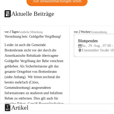
Alle Bekanntmachungen sehen
Aktuelle Beiträge
B
B
vor 2 Tagen
vor 2 Wochen
Amtliche Mitteilung
Veranstaltung
r
r
Verordnung betr. Goldgelbe Vergilbung!
e
e
Blutspenden
Leider ist auch die Gemeinde 
i
i
Sa., 29. Aug., 07:00 -
t
t
Breitenbrunn nicht vor der durch die 
e
e
Amerikanische Rebzikade übertragene 
n
n
Goldgelbe Vergilbung der Rebe verschont 
b
b
geblieben. Als Sicherheitszone gilt das 
r
r
gesamte Ortsgebiet von Breitenbrunn 
u
u
(siehe Anhang). Wir bitten nochmal die 
n
n
n
n
bereits mehrfach (Cities, 
a
a
Gemeindezeitung) ausgesendeten 
m
m
Informationen zu studieren und befallene 
N
N
Reben zu entfernen. Dies gilt auch für 
e
e
einzelne Reben. Gemäß Burgenländischen 
u
u
Artikel
Weinbaugesetz sind nicht gepflegte oder 
s
s