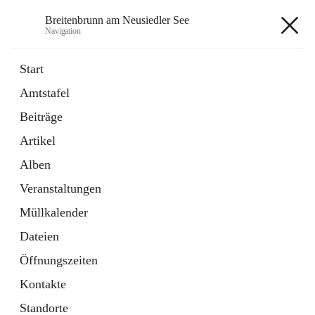
Breitenbrunn am Neusiedler See
Navigation
Breitenbrunn am Neusiedler See
Start
Amtstafel
Formulare
Beiträge
18 Schnellzugriffe
Artikel
Gemeindeservice
7 Schnellzugriffe
Alben
Veranstaltungen
+7
Müllkalender
Dateien
Öffnungszeiten
Kontakte
Hauptadresse
Standorte