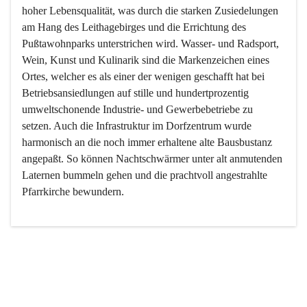
hoher Lebensqualität, was durch die starken Zusiedelungen 
am Hang des Leithagebirges und die Errichtung des 
Pußtawohnparks unterstrichen wird. Wasser- und Radsport, 
Wein, Kunst und Kulinarik sind die Markenzeichen eines 
Ortes, welcher es als einer der wenigen geschafft hat bei 
Betriebsansiedlungen auf stille und hundertprozentig 
umweltschonende Industrie- und Gewerbebetriebe zu 
setzen. Auch die Infrastruktur im Dorfzentrum wurde 
harmonisch an die noch immer erhaltene alte Bausbustanz 
angepaßt. So können Nachtschwärmer unter alt anmutenden 
Laternen bummeln gehen und die prachtvoll angestrahlte 
Pfarrkirche bewundern.

Der Weinbau dominert heute nicht mehr, ist aber integrativer 
Bestandteil der Kultur des Ortes, da man hier schon lange 
von Massenweinbau auf Qualitätsweinbau umgestellt hat. 
So ist es auch nicht verwunderlich, dass eines der historisch 
wertvollsten Gebäude die Ortsvinothek beherbergt und dass 
der Kellering ein beliebtes Ziel darstellt.
